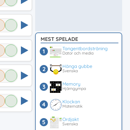
MEST SPELADE
Tangentbordsträning
Dator och media
Hänga gubbe
Svenska
Memory
Hjärngympa
Klockan
Matematik
Ordjakt
Svenska