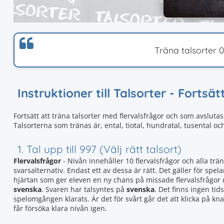
Träna talsorter 0 -
Instruktioner till Talsorter - Fortsät
Fortsätt att träna talsorter med flervalsfrågor och som avslut
Talsorterna som tränas är, ental, tiotal, hundratal, tusental oc
1. Tal upp till 997 (Välj rätt talsort)
Flervalsfrågor
- Nivån innehåller 10 flervalsfrågor och alla trän
svarsalternativ. Endast ett av dessa är rätt. Det gäller för spela
hjärtan som ger eleven en ny chans på missade flervalsfrågor
svenska
. Svaren har talsyntes på
svenska
. Det finns ingen tid
spelomgången klarats. Är det för svårt går det att klicka på k
får försöka klara nivån igen.