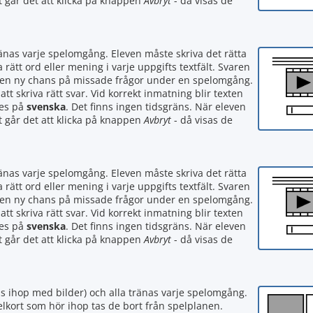
rt går det att klicka på knappen
Avbryt
- då visas de
ränas varje spelomgång. Eleven måste skriva det rätta
a rätt ord eller mening i varje uppgifts textfält. Svaren
en en ny chans på missade frågor under en spelomgång.
tt skriva rätt svar. Vid korrekt inmatning blir texten
tes på
svenska
. Det finns ingen tidsgräns. När eleven
rt går det att klicka på knappen
Avbryt
- då visas de
ränas varje spelomgång. Eleven måste skriva det rätta
a rätt ord eller mening i varje uppgifts textfält. Svaren
en en ny chans på missade frågor under en spelomgång.
tt skriva rätt svar. Vid korrekt inmatning blir texten
tes på
svenska
. Det finns ingen tidsgräns. När eleven
rt går det att klicka på knappen
Avbryt
- då visas de
s ihop med bilder) och alla tränas varje spelomgång.
pelkort som hör ihop tas de bort från spelplanen.