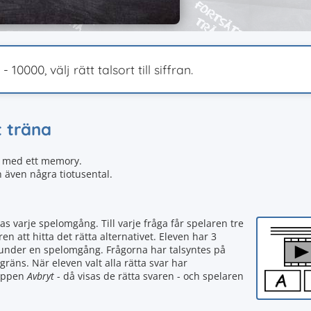
 10000, välj rätt talsort till siffran.
t träna
as med ett memory.
h även några tiotusental.
as varje spelomgång. Till varje fråga får spelaren tre
ren att hitta det rätta alternativet. Eleven har 3
 under en spelomgång. Frågorna har talsyntes på
sgräns. När eleven valt alla rätta svar har
nappen
Avbryt
- då visas de rätta svaren - och spelaren