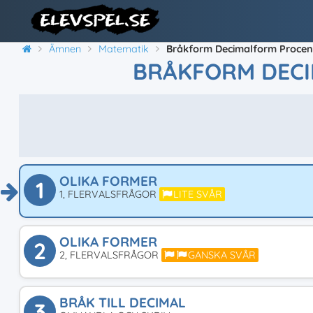
Ämnen
Matematik
Bråkform Decimalform Proce
BRÅKFORM DEC
OLIKA FORMER
1
1, FLERVALSFRÅGOR
LITE SVÅR
OLIKA FORMER
2
2, FLERVALSFRÅGOR
GANSKA SVÅR
BRÅK TILL DECIMAL
3