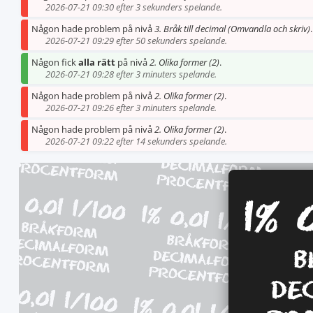
2026-07-21 09:30 efter 3 sekunders spelande.
Någon hade problem på nivå
3. Bråk till decimal (Omvandla och skriv)
.
2026-07-21 09:29 efter 50 sekunders spelande.
Någon fick
alla rätt
på nivå
2. Olika former (2)
.
2026-07-21 09:28 efter 3 minuters spelande.
Någon hade problem på nivå
2. Olika former (2)
.
2026-07-21 09:26 efter 3 minuters spelande.
Någon hade problem på nivå
2. Olika former (2)
.
2026-07-21 09:22 efter 14 sekunders spelande.