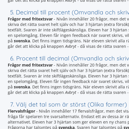
går det att klicka på knappen
Avbryt
- då visas de rätta svaren -
5. Decimal till procent (Omvandla och skri
Frågor med fritextsvar
- Nivån innehåller 20 frågor, men det 
skriva det rätta svaret helt själv och har 3 hjärtan (extra försök)
textfält. Svaren är inte skiftlägeskänsliga. Eleven har 3 hjär
en spelomgång. Eleven får ingen feedback när svaret skrivs, vil
på
svenska
. Det finns ingen tidsgräns. När eleven skrivit alla 
går det att klicka på knappen
Avbryt
- då visas de rätta svaren -
6. Procent till decimal (Omvandla och skriv
Frågor med fritextsvar
- Nivån innehåller 20 frågor, men det 
skriva det rätta svaret helt själv och har 3 hjärtan (extra försök)
textfält. Svaren är inte skiftlägeskänsliga. Eleven har 3 hjär
en spelomgång. Eleven får ingen feedback när svaret skrivs, vil
på
svenska
. Det finns ingen tidsgräns. När eleven skrivit alla 
går det att klicka på knappen
Avbryt
- då visas de rätta svaren -
7. Välj det tal som är störst (Olika former)
Flervalsfrågor
- Nivån innehåller 17 flervalsfrågor, men det vis
fråga får spelaren tre svarsalternativ. Endast ett av dessa är rät
alternativet. Eleven har 3 hjärtan som ger eleven en ny chans
Frågorna har talsyntes på
svenska
. Svaren har talsyntes på
sv