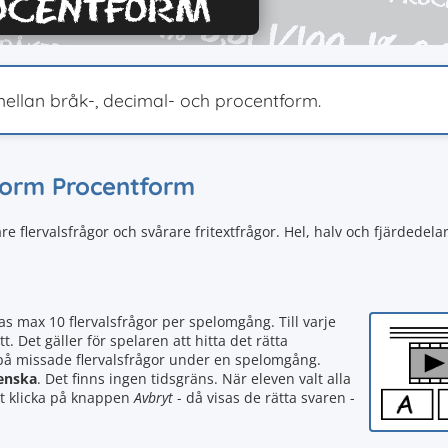
mellan bråk-, decimal- och procentform.
lform Procentform
e flervalsfrågor och svårare fritextfrågor. Hel, halv och fjärdedela
as max 10 flervalsfrågor per spelomgång. Till varje
t. Det gäller för spelaren att hitta det rätta
 på missade flervalsfrågor under en spelomgång.
enska
. Det finns ingen tidsgräns. När eleven valt alla
att klicka på knappen
Avbryt
- då visas de rätta svaren -