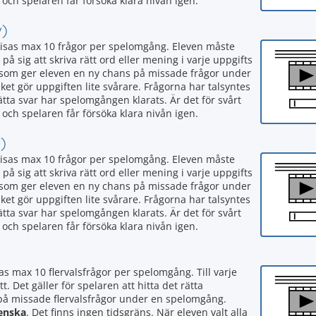
 och spelaren får försöka klara nivån igen.
v)
visas max 10 frågor per spelomgång. Eleven måste
 på sig att skriva rätt ord eller mening i varje uppgifts
tan som ger eleven en ny chans på missade frågor under
ket gör uppgiften lite svårare. Frågorna har talsyntes
rätta svar har spelomgången klarats. Är det för svårt
 och spelaren får försöka klara nivån igen.
)
visas max 10 frågor per spelomgång. Eleven måste
 på sig att skriva rätt ord eller mening i varje uppgifts
tan som ger eleven en ny chans på missade frågor under
ket gör uppgiften lite svårare. Frågorna har talsyntes
rätta svar har spelomgången klarats. Är det för svårt
 och spelaren får försöka klara nivån igen.
as max 10 flervalsfrågor per spelomgång. Till varje
t. Det gäller för spelaren att hitta det rätta
 på missade flervalsfrågor under en spelomgång.
enska
. Det finns ingen tidsgräns. När eleven valt alla