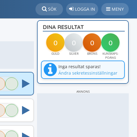
SÖK
LOGGA IN
MENY
DINA RESULTAT
0
0
0
0
GULD
SILVER
BRONS
KUNSKAPS-
POÄNG
Inga resultat sparas!
Ändra sekretessinställningar
ANNONS