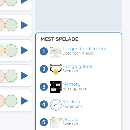
MEST SPELADE
Tangentbordsträning
Dator och media
Hänga gubbe
Svenska
Memory
Hjärngympa
Klockan
Matematik
Ordjakt
Svenska