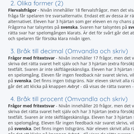
2. Olika former (2)
Flervalsfrågor
- Nivån innehåller 18 flervalsfrågor, men det vis
fråga får spelaren tre svarsalternativ. Endast ett av dessa är rät
alternativet. Eleven har 3 hjärtan som ger eleven en ny chans
Frågorna har talsyntes på
svenska
. Svaren har talsyntes på
sv
rätta svar har spelomgången klarats. Är det för svårt går det 
och spelaren får försöka klara nivån igen.
3. Bråk till decimal (Omvandla och skriv)
Frågor med fritextsvar
- Nivån innehåller 17 frågor, men det 
skriva det rätta svaret helt själv och har 3 hjärtan (extra försök)
textfält. Svaren är inte skiftlägeskänsliga. Eleven har 3 hjär
en spelomgång. Eleven får ingen feedback när svaret skrivs, vil
på
svenska
. Det finns ingen tidsgräns. När eleven skrivit alla 
går det att klicka på knappen
Avbryt
- då visas de rätta svaren -
4. Bråk till procent (Omvandla och skriv)
Frågor med fritextsvar
- Nivån innehåller 20 frågor, men det 
skriva det rätta svaret helt själv och har 3 hjärtan (extra försök)
textfält. Svaren är inte skiftlägeskänsliga. Eleven har 3 hjär
en spelomgång. Eleven får ingen feedback när svaret skrivs, vil
på
svenska
. Det finns ingen tidsgräns. När eleven skrivit alla 