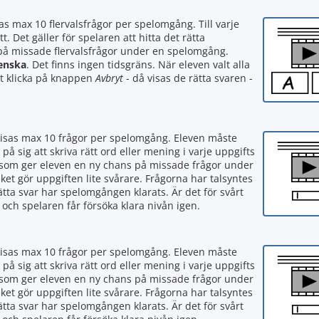
as max 10 flervalsfrågor per spelomgång. Till varje
t. Det gäller för spelaren att hitta det rätta
 på missade flervalsfrågor under en spelomgång.
enska
. Det finns ingen tidsgräns. När eleven valt alla
att klicka på knappen
Avbryt
- då visas de rätta svaren -
visas max 10 frågor per spelomgång. Eleven måste
 på sig att skriva rätt ord eller mening i varje uppgifts
tan som ger eleven en ny chans på missade frågor under
ket gör uppgiften lite svårare. Frågorna har talsyntes
rätta svar har spelomgången klarats. Är det för svårt
 och spelaren får försöka klara nivån igen.
visas max 10 frågor per spelomgång. Eleven måste
 på sig att skriva rätt ord eller mening i varje uppgifts
tan som ger eleven en ny chans på missade frågor under
ket gör uppgiften lite svårare. Frågorna har talsyntes
rätta svar har spelomgången klarats. Är det för svårt