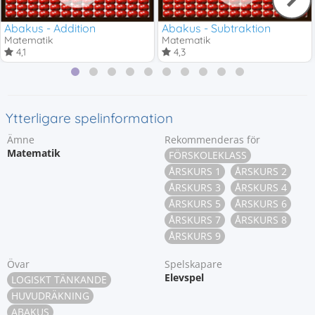
Abakus - Addition
Abakus - Subtraktion
Matematik
Matematik
4,1
4,3
Ytterligare spelinformation
Ämne
Rekommenderas för
Matematik
FÖRSKOLEKLASS
ÅRSKURS 1
ÅRSKURS 2
ÅRSKURS 3
ÅRSKURS 4
ÅRSKURS 5
ÅRSKURS 6
ÅRSKURS 7
ÅRSKURS 8
ÅRSKURS 9
Övar
Spelskapare
Elevspel
LOGISKT TÄNKANDE
HUVUDRÄKNING
ABAKUS