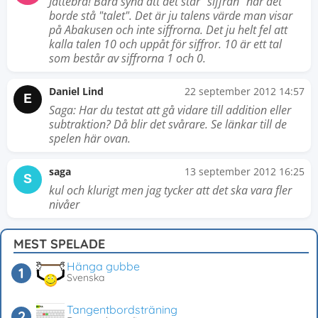
Jättebra! Bara synd att det står "siffran" när det
borde stå "talet". Det är ju talens värde man visar
på Abakusen och inte siffrorna. Det ju helt fel att
kalla talen 10 och uppåt för siffror. 10 är ett tal
som består av siffrorna 1 och 0.
Daniel Lind
22 september 2012 14:57
E
Saga: Har du testat att gå vidare till addition eller
subtraktion? Då blir det svårare. Se länkar till de
spelen här ovan.
saga
13 september 2012 16:25
S
kul och klurigt men jag tycker att det ska vara fler
nivåer
MEST SPELADE
Hänga gubbe
Svenska
Tangentbordsträning