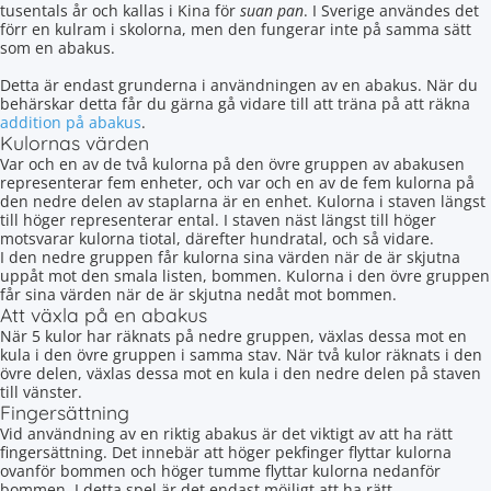
tusentals år och kallas i Kina för
suan pan
. I Sverige användes det
förr en kulram i skolorna, men den fungerar inte på samma sätt
som en abakus.
Detta är endast grunderna i användningen av en abakus. När du
behärskar detta får du gärna gå vidare till att träna på att räkna
addition på abakus
.
Kulornas värden
Var och en av de två kulorna på den övre gruppen av abakusen
representerar fem enheter, och var och en av de fem kulorna på
den nedre delen av staplarna är en enhet. Kulorna i staven längst
till höger representerar ental. I staven näst längst till höger
motsvarar kulorna tiotal, därefter hundratal, och så vidare.
I den nedre gruppen får kulorna sina värden när de är skjutna
uppåt mot den smala listen, bommen. Kulorna i den övre gruppen
får sina värden när de är skjutna nedåt mot bommen.
Att växla på en abakus
När 5 kulor har räknats på nedre gruppen, växlas dessa mot en
kula i den övre gruppen i samma stav. När två kulor räknats i den
övre delen, växlas dessa mot en kula i den nedre delen på staven
till vänster.
Fingersättning
Vid användning av en riktig abakus är det viktigt av att ha rätt
fingersättning. Det innebär att höger pekfinger flyttar kulorna
ovanför bommen och höger tumme flyttar kulorna nedanför
bommen. I detta spel är det endast möjligt att ha rätt