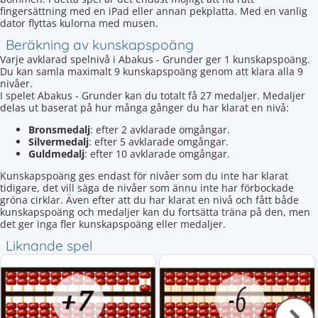
fingersättning med en iPad eller annan pekplatta. Med en vanlig
dator flyttas kulorna med musen.
Beräkning av kunskapspoäng
Varje avklarad spelnivå i Abakus - Grunder ger 1 kunskapspoäng.
Du kan samla maximalt 9 kunskapspoäng genom att klara alla 9
nivåer.
I spelet Abakus - Grunder kan du totalt få 27 medaljer. Medaljer
delas ut baserat på hur många gånger du har klarat en nivå:
Bronsmedalj
: efter 2 avklarade omgångar.
Silvermedalj
: efter 5 avklarade omgångar.
Guldmedalj
: efter 10 avklarade omgångar.
Kunskapspoäng ges endast för nivåer som du inte har klarat
tidigare, det vill säga de nivåer som ännu inte har förbockade
gröna cirklar. Även efter att du har klarat en nivå och fått både
kunskapspoäng och medaljer kan du fortsätta träna på den, men
det ger inga fler kunskapspoäng eller medaljer.
Liknande spel