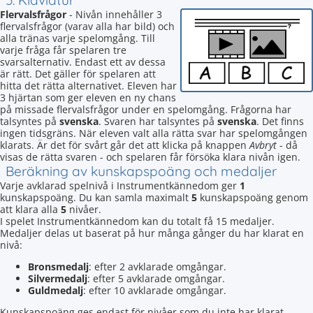
5. Klaviatur
Flervalsfrågor
- Nivån innehåller 3
flervalsfrågor (varav alla har bild) och
alla tränas varje spelomgång. Till
varje fråga får spelaren tre
svarsalternativ. Endast ett av dessa
är rätt. Det gäller för spelaren att
hitta det rätta alternativet. Eleven har
3 hjärtan som ger eleven en ny chans
på missade flervalsfrågor under en spelomgång. Frågorna har
talsyntes på
svenska
. Svaren har talsyntes på
svenska
. Det finns
ingen tidsgräns. När eleven valt alla rätta svar har spelomgången
klarats. Är det för svårt går det att klicka på knappen
Avbryt
- då
visas de rätta svaren - och spelaren får försöka klara nivån igen.
Beräkning av kunskapspoäng och medaljer
Varje avklarad spelnivå i Instrumentkännedom ger
1
kunskapspoäng. Du kan samla maximalt
5
kunskapspoäng genom
att klara alla
5
nivåer.
I spelet Instrumentkännedom kan du totalt få 15 medaljer.
Medaljer delas ut baserat på hur många gånger du har klarat en
nivå:
Bronsmedalj
: efter 2 avklarade omgångar.
Silvermedalj
: efter 5 avklarade omgångar.
Guldmedalj
: efter 10 avklarade omgångar.
Kunskapspoäng ges endast för nivåer som du inte har klarat