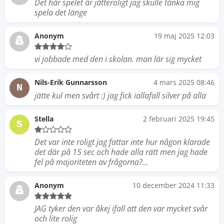
Det här spelet är jätteroligt jag skulle tänka mig
spela det länge
Anonym
19 maj 2025 12:03
vi jobbade med den i skolan. man lär sig mycket
Nils-Erik Gunnarsson
4 mars 2025 08:46
N
jätte kul men svårt :) jag fick iallafall silver på alla
Stella
2 februari 2025 19:45
S
Det var inte roligt jag fattar inte hur någon klarade
det där på 15 sec och hade alla rätt men jag hade
fel på majoriteten av frågorna?…
Anonym
10 december 2024 11:33
JAG tyker den var åkej ifall att den var mycket svår
och lite rolig