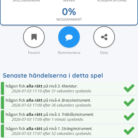
SPELOMGÅNGAR
NIVÅER
KUNSKAPSPOÄNG
NOGGRANNHET
Favorit
Kommentera
Dela
Senaste händelserna i detta spel
Någon fick
alla rätt
på nivå
5. Klaviatur
.
2026-07-03 17:10 efter 31 sekunders spelande.
Någon fick
alla rätt
på nivå
4. Brassinstrument
.
2026-07-03 17:09 efter 36 sekunders spelande.
Någon fick
alla rätt
på nivå
3. Träblåsinstrument
.
2026-07-03 17:09 efter 1 minuts spelande.
Någon fick
alla rätt
på nivå
1. Stränginstrument
.
2026-07-03 17:07 efter 52 sekunders spelande.