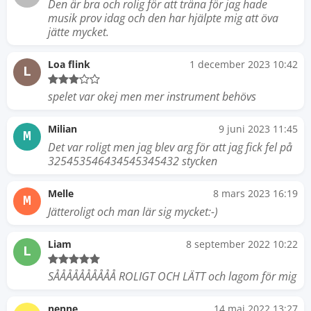
Den är bra och rolig för att träna för jag hade
musik prov idag och den har hjälpte mig att öva
jätte mycket.
Loa flink
1 december 2023 10:42
L
spelet var okej men mer instrument behövs
Milian
9 juni 2023 11:45
M
Det var roligt men jag blev arg för att jag fick fel på
325453546434545345432 stycken
Melle
8 mars 2023 16:19
M
Jätteroligt och man lär sig mycket:-)
Liam
8 september 2022 10:22
L
SÅÅÅÅÅÅÅÅÅÅ ROLIGT OCH LÄTT och lagom för mig
nenne
14 maj 2022 13:27