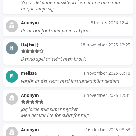
Vi gör det varje musikteori i en timme men man
börjar vänja sig...
Anonym
31 mars 2026 12:41
de är bra för träna på musikprov
Hej hej (:
18 november 2025 12:25
H
Denna spel är svårt men bra! (:
melissa
4 november 2025 09:18
M
varför är det svårt med instrumentkänndedom
Anonym
3 november 2025 17:31
Jag lärde mig super mycket
Men det var lite för svårt för mig
Anonym
16 oktober 2025 08:53