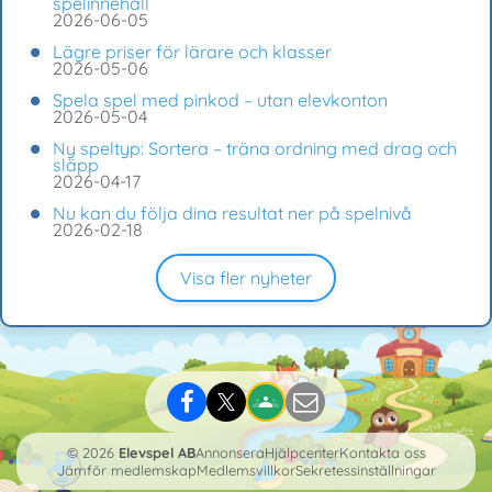
spelinnehåll
2026-06-05
Lägre priser för lärare och klasser
2026-05-06
Spela spel med pinkod – utan elevkonton
2026-05-04
Ny speltyp: Sortera – träna ordning med drag och
släpp
2026-04-17
Nu kan du följa dina resultat ner på spelnivå
2026-02-18
Visa fler nyheter
© 2026
Elevspel AB
Annonsera
Hjälpcenter
Kontakta oss
Jämför medlemskap
Medlemsvillkor
Sekretessinställningar