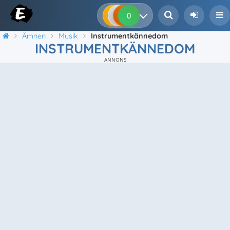
0
0
0
0
Ämnen
Musik
Instrumentkännedom
INSTRUMENTKÄNNEDOM
ANNONS