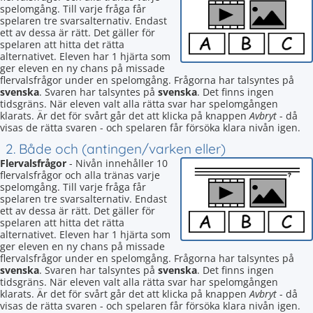
spelomgång. Till varje fråga får
spelaren tre svarsalternativ. Endast
ett av dessa är rätt. Det gäller för
spelaren att hitta det rätta
alternativet. Eleven har 1 hjärta som
ger eleven en ny chans på missade
flervalsfrågor under en spelomgång. Frågorna har talsyntes på
svenska
. Svaren har talsyntes på
svenska
. Det finns ingen
tidsgräns. När eleven valt alla rätta svar har spelomgången
klarats. Är det för svårt går det att klicka på knappen
Avbryt
- då
visas de rätta svaren - och spelaren får försöka klara nivån igen.
2. Både och (antingen/varken eller)
Flervalsfrågor
- Nivån innehåller 10
flervalsfrågor och alla tränas varje
spelomgång. Till varje fråga får
spelaren tre svarsalternativ. Endast
ett av dessa är rätt. Det gäller för
spelaren att hitta det rätta
alternativet. Eleven har 1 hjärta som
ger eleven en ny chans på missade
flervalsfrågor under en spelomgång. Frågorna har talsyntes på
svenska
. Svaren har talsyntes på
svenska
. Det finns ingen
tidsgräns. När eleven valt alla rätta svar har spelomgången
klarats. Är det för svårt går det att klicka på knappen
Avbryt
- då
visas de rätta svaren - och spelaren får försöka klara nivån igen.