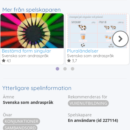
Mer från spelskaparen
Bestämd form singular
Pluraländelser
Svenska som andraspråk
Svenska som andraspråk
4,1
3,7
Ytterligare spelinformation
Ämne
Rekommenderas för
Svenska som andraspråk
VUXENUTBILDNING
Övar
Spelskapare
En användare (id 227114)
KONJUNKTIONER
SAMBANDSORD