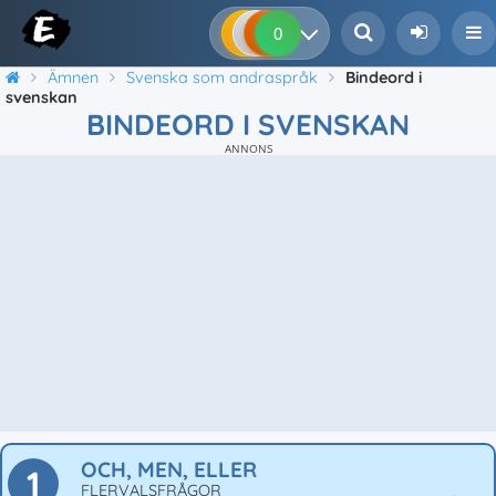
0
0
0
0
Ämnen
Svenska som andraspråk
Bindeord i
svenskan
BINDEORD I SVENSKAN
ANNONS
OCH, MEN, ELLER
1
FLERVALSFRÅGOR