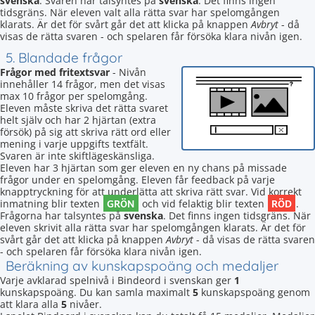
svenska
. Svaren har talsyntes på
svenska
. Det finns ingen
tidsgräns. När eleven valt alla rätta svar har spelomgången
klarats. Är det för svårt går det att klicka på knappen
Avbryt
- då
visas de rätta svaren - och spelaren får försöka klara nivån igen.
5. Blandade frågor
Frågor med fritextsvar
- Nivån
innehåller 14 frågor, men det visas
max 10 frågor per spelomgång.
Eleven måste skriva det rätta svaret
helt själv och har 2 hjärtan (extra
försök) på sig att skriva rätt ord eller
mening i varje uppgifts textfält.
Svaren är inte skiftlägeskänsliga.
Eleven har 3 hjärtan som ger eleven en ny chans på missade
frågor under en spelomgång. Eleven får feedback på varje
knapptryckning för att underlätta att skriva rätt svar. Vid korrekt
GRÖN
RÖD
inmatning blir texten
och vid felaktig blir texten
.
Frågorna har talsyntes på
svenska
. Det finns ingen tidsgräns. När
eleven skrivit alla rätta svar har spelomgången klarats. Är det för
svårt går det att klicka på knappen
Avbryt
- då visas de rätta svaren
- och spelaren får försöka klara nivån igen.
Beräkning av kunskapspoäng och medaljer
Varje avklarad spelnivå i Bindeord i svenskan ger
1
kunskapspoäng. Du kan samla maximalt
5
kunskapspoäng genom
att klara alla
5
nivåer.