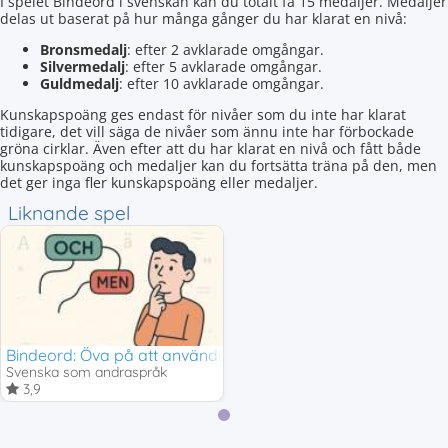
I spelet Bindeord i svenskan kan du totalt få 15 medaljer. Medaljer
delas ut baserat på hur många gånger du har klarat en nivå:
Bronsmedalj
: efter 2 avklarade omgångar.
Silvermedalj
: efter 5 avklarade omgångar.
Guldmedalj
: efter 10 avklarade omgångar.
Kunskapspoäng ges endast för nivåer som du inte har klarat
tidigare, det vill säga de nivåer som ännu inte har förbockade
gröna cirklar. Även efter att du har klarat en nivå och fått både
kunskapspoäng och medaljer kan du fortsätta träna på den, men
det ger inga fler kunskapspoäng eller medaljer.
Liknande spel
Bindeord: Öva på att använda och, men, eller
Svenska som andraspråk
3,9