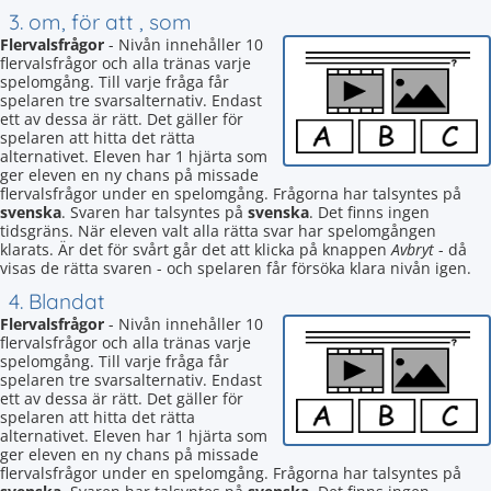
3. om, för att , som
Flervalsfrågor
- Nivån innehåller 10
flervalsfrågor och alla tränas varje
spelomgång. Till varje fråga får
spelaren tre svarsalternativ. Endast
ett av dessa är rätt. Det gäller för
spelaren att hitta det rätta
alternativet. Eleven har 1 hjärta som
ger eleven en ny chans på missade
flervalsfrågor under en spelomgång. Frågorna har talsyntes på
svenska
. Svaren har talsyntes på
svenska
. Det finns ingen
tidsgräns. När eleven valt alla rätta svar har spelomgången
klarats. Är det för svårt går det att klicka på knappen
Avbryt
- då
visas de rätta svaren - och spelaren får försöka klara nivån igen.
4. Blandat
Flervalsfrågor
- Nivån innehåller 10
flervalsfrågor och alla tränas varje
spelomgång. Till varje fråga får
spelaren tre svarsalternativ. Endast
ett av dessa är rätt. Det gäller för
spelaren att hitta det rätta
alternativet. Eleven har 1 hjärta som
ger eleven en ny chans på missade
flervalsfrågor under en spelomgång. Frågorna har talsyntes på