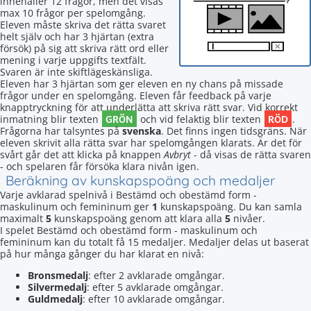
innehåller 12 frågor, men det visas
max 10 frågor per spelomgång.
Eleven måste skriva det rätta svaret
helt själv och har 3 hjärtan (extra
försök) på sig att skriva rätt ord eller
mening i varje uppgifts textfält.
Svaren är inte skiftlägeskänsliga.
Eleven har 3 hjärtan som ger eleven en ny chans på missade
frågor under en spelomgång. Eleven får feedback på varje
knapptryckning för att underlätta att skriva rätt svar. Vid korrekt
GRÖN
RÖD
inmatning blir texten
och vid felaktig blir texten
.
Frågorna har talsyntes på
svenska
. Det finns ingen tidsgräns. När
eleven skrivit alla rätta svar har spelomgången klarats. Är det för
svårt går det att klicka på knappen
Avbryt
- då visas de rätta svaren
- och spelaren får försöka klara nivån igen.
Beräkning av kunskapspoäng och medaljer
Varje avklarad spelnivå i Bestämd och obestämd form -
maskulinum och femininum ger
1
kunskapspoäng. Du kan samla
maximalt
5
kunskapspoäng genom att klara alla
5
nivåer.
I spelet Bestämd och obestämd form - maskulinum och
femininum kan du totalt få 15 medaljer. Medaljer delas ut baserat
på hur många gånger du har klarat en nivå:
Bronsmedalj
: efter 2 avklarade omgångar.
Silvermedalj
: efter 5 avklarade omgångar.
Guldmedalj
: efter 10 avklarade omgångar.