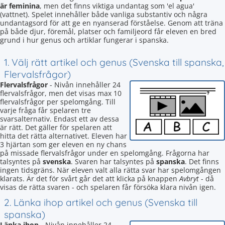
är feminina
, men det finns viktiga undantag som 'el agua'
(vattnet). Spelet innehåller både vanliga substantiv och några
undantagsord för att ge en nyanserad förståelse. Genom att träna
på både djur, föremål, platser och familjeord får eleven en bred
grund i hur genus och artiklar fungerar i spanska.
1. Välj rätt artikel och genus (Svenska till spanska,
Flervalsfrågor)
Flervalsfrågor
- Nivån innehåller 24
flervalsfrågor, men det visas max 10
flervalsfrågor per spelomgång. Till
varje fråga får spelaren tre
svarsalternativ. Endast ett av dessa
är rätt. Det gäller för spelaren att
hitta det rätta alternativet. Eleven har
3 hjärtan som ger eleven en ny chans
på missade flervalsfrågor under en spelomgång. Frågorna har
talsyntes på
svenska
. Svaren har talsyntes på
spanska
. Det finns
ingen tidsgräns. När eleven valt alla rätta svar har spelomgången
klarats. Är det för svårt går det att klicka på knappen
Avbryt
- då
visas de rätta svaren - och spelaren får försöka klara nivån igen.
2. Länka ihop artikel och genus (Svenska till
spanska)
Länka ihop
- Nivån innehåller 24