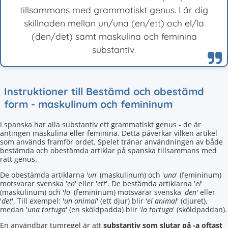
tillsammans med grammatiskt genus. Lär dig
skillnaden mellan un/una (en/ett) och el/la
(den/det) samt maskulina och feminina
substantiv.
Instruktioner till Bestämd och obestämd
form - maskulinum och femininum
I spanska har alla substantiv ett grammatiskt genus - de är
antingen maskulina eller feminina. Detta påverkar vilken artikel
som används framför ordet. Spelet tränar användningen av både
bestämda och obestämda artiklar på spanska tillsammans med
rätt genus.
De obestämda artiklarna '
un
' (maskulinum) och '
una
' (femininum)
motsvarar svenska '
en
' eller '
ett
'. De bestämda artiklarna '
el
'
(maskulinum) och '
la
' (femininum) motsvarar svenska '
den
' eller
'
det
'. Till exempel: '
un animal
' (ett djur) blir '
el animal
' (djuret),
medan '
una tortuga
' (en sköldpadda) blir '
la tortuga
' (sköldpaddan).
En användbar tumregel är att
substantiv som slutar på -a oftast