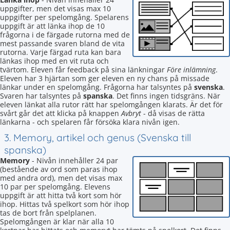
uppgifter, men det visas max 10
uppgifter per spelomgång. Spelarens
uppgift är att länka ihop de 10
frågorna i de färgade rutorna med de
mest passande svaren bland de vita
rutorna. Varje färgad ruta kan bara
länkas ihop med en vit ruta och
tvärtom. Eleven får feedback på sina länkningar
Före inlämning
.
Eleven har 3 hjärtan som ger eleven en ny chans på missade
länkar under en spelomgång. Frågorna har talsyntes på
svenska
.
Svaren har talsyntes på
spanska
. Det finns ingen tidsgräns. När
eleven länkat alla rutor rätt har spelomgången klarats. Är det för
svårt går det att klicka på knappen
Avbryt
- då visas de rätta
länkarna - och spelaren får försöka klara nivån igen.
3. Memory, artikel och genus (Svenska till
spanska)
Memory
- Nivån innehåller 24 par
(bestående av ord som paras ihop
med andra ord), men det visas max
10 par per spelomgång. Elevens
uppgift är att hitta två kort som hör
ihop. Hittas två spelkort som hör ihop
tas de bort från spelplanen.
Spelomgången är klar när alla 10