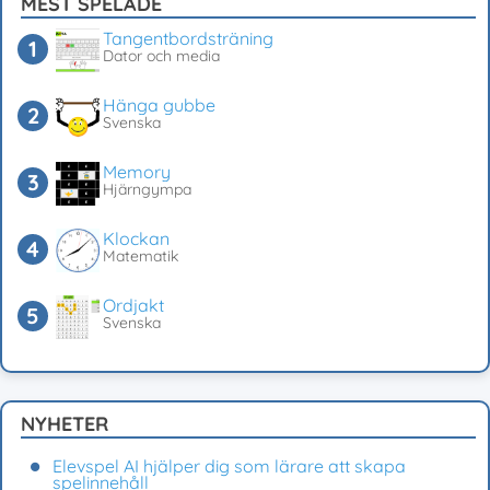
MEST SPELADE
Tangentbordsträning
Dator och media
Hänga gubbe
Svenska
Memory
Hjärngympa
Klockan
Matematik
Ordjakt
Svenska
NYHETER
Elevspel AI hjälper dig som lärare att skapa
spelinnehåll