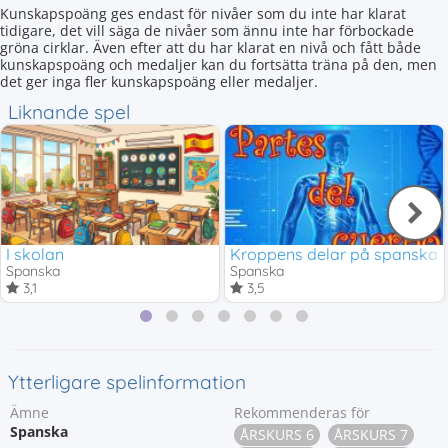
Kunskapspoäng ges endast för nivåer som du inte har klarat
tidigare, det vill säga de nivåer som ännu inte har förbockade
gröna cirklar. Även efter att du har klarat en nivå och fått både
kunskapspoäng och medaljer kan du fortsätta träna på den, men
det ger inga fler kunskapspoäng eller medaljer.
Liknande spel
I skolan
Kroppens delar på spanska
Spanska
Spanska
3,1
3,5
Ytterligare spelinformation
Ämne
Rekommenderas för
Spanska
ÅRSKURS 6
ÅRSKURS 7