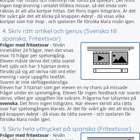
kortpar har hittats och memoryt har tömts på spelkort. Det finns
ingen begränsning i antalet tillåtna missar, så det enda som
räknas är att alla kortpar hittas. Det finns ingen tidsgräns. Är det
för svårt går det att klicka på knappen
Avbryt
- då visas vilka
kortpar som hör ihop - och spelaren får försöka klara nivån igen.
4. Skriv rätt artikel och genus (Svenska till
spanska, Fritextsvar)
Frågor med fritextsvar
- Nivån
innehåller 24 frågor, men det visas
max 10 frågor per spelomgång.
Eleven måste skriva det rätta svaret
helt själv och har 3 hjärtan (extra
försök) på sig att skriva rätt ord eller
mening i varje uppgifts textfält.
Svaren är inte skiftlägeskänsliga.
Eleven har 3 hjärtan som ger eleven en ny chans på missade
frågor under en spelomgång. Eleven får ingen feedback när svaret
skrivs, vilket gör uppgiften lite svårare. Frågorna har talsyntes på
svenska
. Det finns ingen tidsgräns. När eleven skrivit alla rätta
svar har spelomgången klarats. Är det för svårt går det att klicka
på knappen
Avbryt
- då visas de rätta svaren - och spelaren får
försöka klara nivån igen.
5. Skriv hela uttrycket på spanska (Fritextsvar)
Frågor med fritextsvar
- Nivån