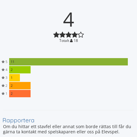
4
Totalt
18
5
11
4
2
3
1
2
2
1
2
Rapportera
Om du hittar ett stavfel eller annat som borde rättas till får du
gärna ta kontakt med spelskaparen eller oss på Elevspel.