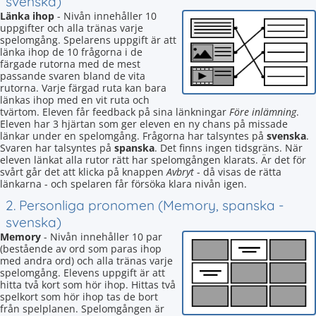
svenska)
Länka ihop
- Nivån innehåller 10
uppgifter och alla tränas varje
spelomgång. Spelarens uppgift är att
länka ihop de 10 frågorna i de
färgade rutorna med de mest
passande svaren bland de vita
rutorna. Varje färgad ruta kan bara
länkas ihop med en vit ruta och
tvärtom. Eleven får feedback på sina länkningar
Före inlämning
.
Eleven har 3 hjärtan som ger eleven en ny chans på missade
länkar under en spelomgång. Frågorna har talsyntes på
svenska
.
Svaren har talsyntes på
spanska
. Det finns ingen tidsgräns. När
eleven länkat alla rutor rätt har spelomgången klarats. Är det för
svårt går det att klicka på knappen
Avbryt
- då visas de rätta
länkarna - och spelaren får försöka klara nivån igen.
2. Personliga pronomen (Memory, spanska -
svenska)
Memory
- Nivån innehåller 10 par
(bestående av ord som paras ihop
med andra ord) och alla tränas varje
spelomgång. Elevens uppgift är att
hitta två kort som hör ihop. Hittas två
spelkort som hör ihop tas de bort
från spelplanen. Spelomgången är