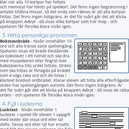
klar när alla 10 kortpar har hittats
och memoryt har tömts på spelkort. Det finns ingen begränsning i
antalet tillåtna missar, så det enda som räknas är att alla kortpar
hittas. Det finns ingen tidsgräns. Är det för svårt går det att klicka
på knappen
Avbryt
- då visas vilka kortpar som hör ihop - och
spelaren får försöka klara nivån igen.
3. Hitta personliga pronomen
Bokstavsbräde
- Nivån innehåller 10
ord och alla tränas varje spelomgång.
Spelaren visas ett bräde bestående
av bokstäver i ett rutnät och ska dra
med muspekaren eller fingret över
bokstäverna tills ordet hittats. Orden
som ska hittas är förlagda på brädet
som 4-vägs raka ord och de listas i
klartext bredvid ordbrädet. Klarar eleven att hitta alla efterfrågade
orden har spelomgången vunnits. Det finns ingen tidsgräns. Är
det för svårt går det att klicka på knappen
Avbryt
- då visas de rätta
orden - och spelaren får försöka klara nivån igen.
4. Fyll i luckorna
Lucktext
- Nivån innehåller 1
lucktext. I spelet får eleven 1 uppgift
med texter där vissa ord eller tal
dolts. Dessa ord eller tal har ersatts