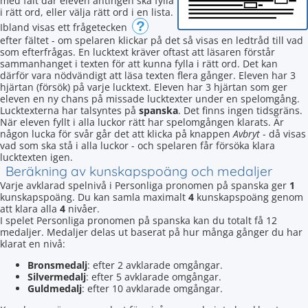
med fält där eleven antingen ska fylla
i rätt ord, eller välja rätt ord i en lista.
?
Ibland visas ett frågetecken
efter fältet - om spelaren klickar på det så visas en ledtråd till vad
som efterfrågas. En lucktext kräver oftast att läsaren förstår
sammanhanget i texten för att kunna fylla i rätt ord. Det kan
därför vara nödvändigt att läsa texten flera gånger. Eleven har 3
hjärtan (försök) på varje lucktext. Eleven har 3 hjärtan som ger
eleven en ny chans på missade lucktexter under en spelomgång.
Lucktexterna har talsyntes på
spanska
. Det finns ingen tidsgräns.
När eleven fyllt i alla luckor rätt har spelomgången klarats. Är
någon lucka för svår går det att klicka på knappen
Avbryt
- då visas
vad som ska stå i alla luckor - och spelaren får försöka klara
lucktexten igen.
Beräkning av kunskapspoäng och medaljer
Varje avklarad spelnivå i Personliga pronomen på spanska ger
1
kunskapspoäng. Du kan samla maximalt
4
kunskapspoäng genom
att klara alla
4
nivåer.
I spelet Personliga pronomen på spanska kan du totalt få 12
medaljer. Medaljer delas ut baserat på hur många gånger du har
klarat en nivå:
Bronsmedalj
: efter 2 avklarade omgångar.
Silvermedalj
: efter 5 avklarade omgångar.
Guldmedalj
: efter 10 avklarade omgångar.