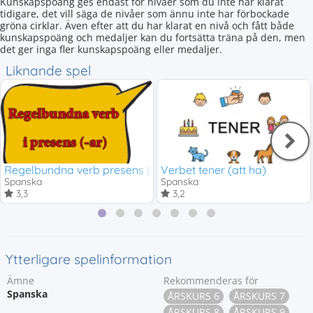
Kunskapspoäng ges endast för nivåer som du inte har klarat
tidigare, det vill säga de nivåer som ännu inte har förbockade
gröna cirklar. Även efter att du har klarat en nivå och fått både
kunskapspoäng och medaljer kan du fortsätta träna på den, men
det ger inga fler kunskapspoäng eller medaljer.
Liknande spel
Regelbundna verb presens (-ar)
Verbet tener (att ha)
Spanska
Spanska
3,3
3,2
Ytterligare spelinformation
Ämne
Rekommenderas för
Spanska
ÅRSKURS 6
ÅRSKURS 7
ÅRSKURS 8
ÅRSKURS 9