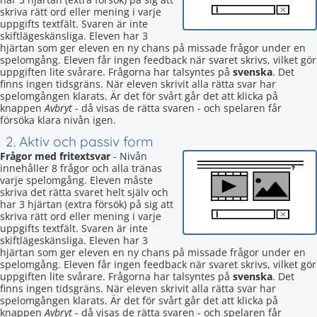
skriva rätt ord eller mening i varje
uppgifts textfält. Svaren är inte
skiftlägeskänsliga. Eleven har 3
hjärtan som ger eleven en ny chans på missade frågor under en
spelomgång. Eleven får ingen feedback när svaret skrivs, vilket gör
uppgiften lite svårare. Frågorna har talsyntes på
svenska
. Det
finns ingen tidsgräns. När eleven skrivit alla rätta svar har
spelomgången klarats. Är det för svårt går det att klicka på
knappen
Avbryt
- då visas de rätta svaren - och spelaren får
försöka klara nivån igen.
2. Aktiv och passiv form
Frågor med fritextsvar
- Nivån
innehåller 8 frågor och alla tränas
varje spelomgång. Eleven måste
skriva det rätta svaret helt själv och
har 3 hjärtan (extra försök) på sig att
skriva rätt ord eller mening i varje
uppgifts textfält. Svaren är inte
skiftlägeskänsliga. Eleven har 3
hjärtan som ger eleven en ny chans på missade frågor under en
spelomgång. Eleven får ingen feedback när svaret skrivs, vilket gör
uppgiften lite svårare. Frågorna har talsyntes på
svenska
. Det
finns ingen tidsgräns. När eleven skrivit alla rätta svar har
spelomgången klarats. Är det för svårt går det att klicka på
knappen
Avbryt
- då visas de rätta svaren - och spelaren får