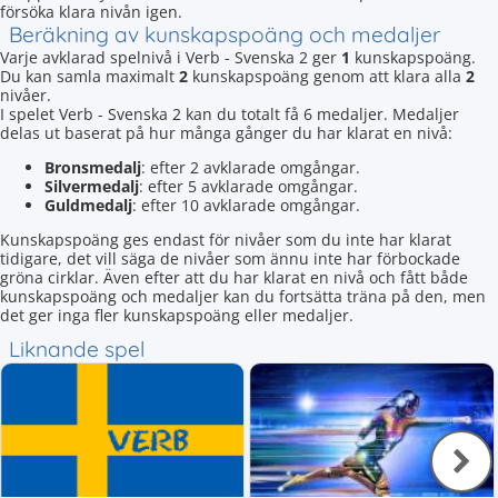
försöka klara nivån igen.
Beräkning av kunskapspoäng och medaljer
Varje avklarad spelnivå i Verb - Svenska 2 ger
1
kunskapspoäng.
Du kan samla maximalt
2
kunskapspoäng genom att klara alla
2
nivåer.
I spelet Verb - Svenska 2 kan du totalt få 6 medaljer. Medaljer
delas ut baserat på hur många gånger du har klarat en nivå:
Bronsmedalj
: efter 2 avklarade omgångar.
Silvermedalj
: efter 5 avklarade omgångar.
Guldmedalj
: efter 10 avklarade omgångar.
Kunskapspoäng ges endast för nivåer som du inte har klarat
tidigare, det vill säga de nivåer som ännu inte har förbockade
gröna cirklar. Även efter att du har klarat en nivå och fått både
kunskapspoäng och medaljer kan du fortsätta träna på den, men
det ger inga fler kunskapspoäng eller medaljer.
Liknande spel