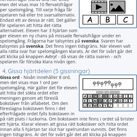
men det visas max 10 flervalsfrågor
per spelomgång. Till varje fråga får
spelaren två eller tre svarsalternativ.
Endast ett av dessa är rätt. Det gäller
för spelaren att hitta det rätta
alternativet. Eleven har 3 hjärtan som
ger eleven en ny chans på missade flervalsfrågor under en
spelomgång. Frågorna har talsyntes på
svenska
. Svaren har
talsyntes på
svenska
. Det finns ingen tidsgräns. När eleven valt
alla rätta svar har spelomgången klarats. Är det för svårt går det
att klicka på knappen
Avbryt
- då visas de rätta svaren - och
spelaren får försöka klara nivån igen.
4. Gissa hjärtdelen (5 gissningar)
Gissa ord
- Nivån innehåller 8 ord,
men det visas max 1 ord per
spelomgång. Här gäller det för eleven
att hitta det sökta ordet eller
meningen genom att föreslå
bokstäver från alfabetet. Om den
föreslagna bokstaven finns i det
efterfrågade ordet fylls bokstaven in
på rätt plats i luckorna. Om bokstaven inte finns i ordet så brister
ett hjärta. Klarar eleven att gissa rätt bokstäver och hitta ordet
innan alla 5 hjärtan tar slut har spelrundan vunnits. Det finns
ingen tidsgräns. Är det för svårt går det att klicka på knappen