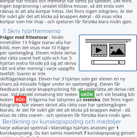
kortpar har hittats och memoryt har tömts på spelkort. Det finns
ingen begränsning i antalet tillåtna missar, så det enda som
räknas är att alla kortpar hittas. Det finns ingen tidsgräns. Är det
för svårt går det att klicka på knappen
Avbryt
- då visas vilka
kortpar som hör ihop - och spelaren får försöka klara nivån igen.
7. Skriv hjärttermerna
Frågor med fritextsvar
- Nivån
innehåller 13 frågor (varav alla har
bild), men det visas max 10 frågor
per spelomgång. Eleven måste skriva
det rätta svaret helt själv och har 3
hjärtan (extra försök) på sig att skriva
rätt ord eller mening i varje uppgifts
textfält. Svaren är inte
skiftlägeskänsliga. Eleven har 3 hjärtan som ger eleven en ny
chans på missade frågor under en spelomgång. Eleven får
feedback på varje knapptryckning för att underlätta att skriva rätt
GRÖN
svar. Vid korrekt inmatning blir texten
och vid felaktig blir
RÖD
texten
. Frågorna har talsyntes på
svenska
. Det finns ingen
tidsgräns. När eleven skrivit alla rätta svar har spelomgången
klarats. Är det för svårt går det att klicka på knappen
Avbryt
- då
visas de rätta svaren - och spelaren får försöka klara nivån igen.
Beräkning av kunskapspoäng och medaljer
Varje avklarad spelnivå i Mänskliga hjärtats anatomi ger
1
kunskapspoäng. Du kan samla maximalt
7
kunskapspoäng genom