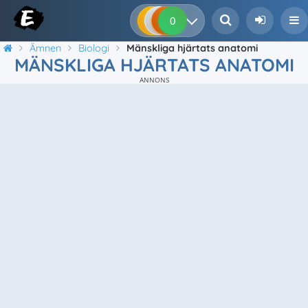
0
0
0
0
Ämnen
Biologi
Mänskliga hjärtats anatomi
MÄNSKLIGA HJÄRTATS ANATOMI
ANNONS