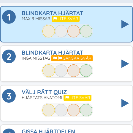
BLINDKARTA HJÄRTAT
1
MAX 3 MISSAR
LITE SVÅR
BLINDKARTA HJÄRTAT
2
INGA MISSTAG
GANSKA SVÅR
VÄLJ RÄTT QUIZ
3
HJÄRTATS ANATOMI
LITE SVÅR
GISSA HJÄRTDELEN