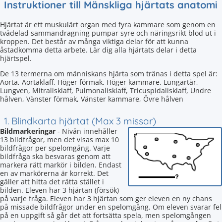
Instruktioner till Mänskliga hjärtats anatomi
Hjärtat är ett muskulärt organ med fyra kammare som genom en
tvådelad sammandragning pumpar syre och näringsrikt blod ut i
kroppen. Det består av många viktiga delar för att kunna
åstadkomma detta arbete. Lär dig alla hjärtats delar i detta
hjärtspel.
De 13 termerna om människans hjärta som tränas i detta spel är:
Aorta, Aortaklaff, Höger förmak, Höger kammare, Lungartär,
Lungven, Mitralisklaff, Pulmonalisklaff, Tricuspidalisklaff, Undre
hålven, Vänster förmak, Vänster kammare, Övre hålven
1. Blindkarta hjärtat (Max 3 missar)
Bildmarkeringar
- Nivån innehåller
13 bildfrågor, men det visas max 10
bildfrågor per spelomgång. Varje
bildfråga ska besvaras genom att
markera rätt markör i bilden. Endast
en av markörerna är korrekt. Det
gäller att hitta det rätta stället i
bilden. Eleven har 3 hjärtan (försök)
på varje fråga. Eleven har 3 hjärtan som ger eleven en ny chans
på missade bildfrågor under en spelomgång. Om eleven svarar fel
på en uppgift så går det att fortsätta spela, men spelomgången