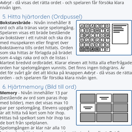
Avbryt
- då visas det rätta ordet - och spelaren får försöka klara
nivån igen.
5. Hitta hjärtorden (Ordpussel)
Bokstavsbräde
- Nivån innehåller 8
ord och alla tränas varje spelomgång.
Spelaren visas ett bräde bestående
av bokstäver i ett rutnät och ska dra
med muspekaren eller fingret över
bokstäverna tills ordet hittats. Orden
som ska hittas är förlagda på brädet
som 4-vägs raka ord och de listas i
klartext bredvid ordbrädet. Klarar eleven att hitta alla efterfrågade
orden har spelomgången vunnits. Det finns ingen tidsgräns. Är
det för svårt går det att klicka på knappen
Avbryt
- då visas de rätta
orden - och spelaren får försöka klara nivån igen.
6. Hjärtmemory (Bild till ord)
Memory
- Nivån innehåller 13 par
(bestående av ord som paras ihop
med bilder), men det visas max 10
par per spelomgång. Elevens uppgift
är att hitta två kort som hör ihop.
Hittas två spelkort som hör ihop tas
de bort från spelplanen.
Spelomgången är klar när alla 10