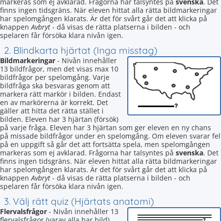
markeras som ej avklarad. Frågorna har talsyntes på
svenska
. Det
finns ingen tidsgräns. När eleven hittat alla rätta bildmarkeringar
har spelomgången klarats. Är det för svårt går det att klicka på
knappen
Avbryt
- då visas de rätta platserna i bilden - och
spelaren får försöka klara nivån igen.
2. Blindkarta hjärtat (Inga misstag)
Bildmarkeringar
- Nivån innehåller
13 bildfrågor, men det visas max 10
bildfrågor per spelomgång. Varje
bildfråga ska besvaras genom att
markera rätt markör i bilden. Endast
en av markörerna är korrekt. Det
gäller att hitta det rätta stället i
bilden. Eleven har 3 hjärtan (försök)
på varje fråga. Eleven har 3 hjärtan som ger eleven en ny chans
på missade bildfrågor under en spelomgång. Om eleven svarar fel
på en uppgift så går det att fortsätta spela, men spelomgången
markeras som ej avklarad. Frågorna har talsyntes på
svenska
. Det
finns ingen tidsgräns. När eleven hittat alla rätta bildmarkeringar
har spelomgången klarats. Är det för svårt går det att klicka på
knappen
Avbryt
- då visas de rätta platserna i bilden - och
spelaren får försöka klara nivån igen.
3. Välj rätt quiz (Hjärtats anatomi)
Flervalsfrågor
- Nivån innehåller 13
flervalsfrågor (varav alla har bild),