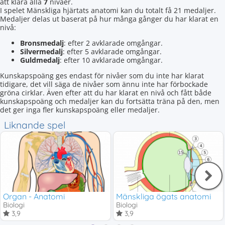
att klara alla
7
nivåer.
I spelet Mänskliga hjärtats anatomi kan du totalt få 21 medaljer.
Medaljer delas ut baserat på hur många gånger du har klarat en
nivå:
Bronsmedalj
: efter 2 avklarade omgångar.
Silvermedalj
: efter 5 avklarade omgångar.
Guldmedalj
: efter 10 avklarade omgångar.
Kunskapspoäng ges endast för nivåer som du inte har klarat
tidigare, det vill säga de nivåer som ännu inte har förbockade
gröna cirklar. Även efter att du har klarat en nivå och fått både
kunskapspoäng och medaljer kan du fortsätta träna på den, men
det ger inga fler kunskapspoäng eller medaljer.
Liknande spel
Organ - Anatomi
Mänskliga ögats anatomi
Biologi
Biologi
3,9
3,9