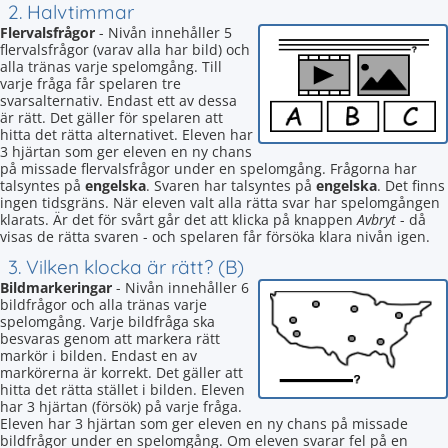
2. Halvtimmar
Flervalsfrågor
- Nivån innehåller 5
flervalsfrågor (varav alla har bild) och
alla tränas varje spelomgång. Till
varje fråga får spelaren tre
svarsalternativ. Endast ett av dessa
är rätt. Det gäller för spelaren att
hitta det rätta alternativet. Eleven har
3 hjärtan som ger eleven en ny chans
på missade flervalsfrågor under en spelomgång. Frågorna har
talsyntes på
engelska
. Svaren har talsyntes på
engelska
. Det finns
ingen tidsgräns. När eleven valt alla rätta svar har spelomgången
klarats. Är det för svårt går det att klicka på knappen
Avbryt
- då
visas de rätta svaren - och spelaren får försöka klara nivån igen.
3. Vilken klocka är rätt? (B)
Bildmarkeringar
- Nivån innehåller 6
bildfrågor och alla tränas varje
spelomgång. Varje bildfråga ska
besvaras genom att markera rätt
markör i bilden. Endast en av
markörerna är korrekt. Det gäller att
hitta det rätta stället i bilden. Eleven
har 3 hjärtan (försök) på varje fråga.
Eleven har 3 hjärtan som ger eleven en ny chans på missade
bildfrågor under en spelomgång. Om eleven svarar fel på en