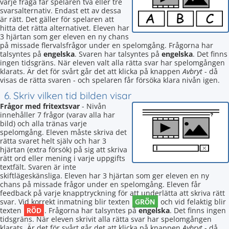
varje fråga får spelaren två eller tre
svarsalternativ. Endast ett av dessa
är rätt. Det gäller för spelaren att
hitta det rätta alternativet. Eleven har
3 hjärtan som ger eleven en ny chans
på missade flervalsfrågor under en spelomgång. Frågorna har
talsyntes på
engelska
. Svaren har talsyntes på
engelska
. Det finns
ingen tidsgräns. När eleven valt alla rätta svar har spelomgången
klarats. Är det för svårt går det att klicka på knappen
Avbryt
- då
visas de rätta svaren - och spelaren får försöka klara nivån igen.
6. Skriv vilken tid bilden visar
Frågor med fritextsvar
- Nivån
innehåller 7 frågor (varav alla har
bild) och alla tränas varje
spelomgång. Eleven måste skriva det
rätta svaret helt själv och har 3
hjärtan (extra försök) på sig att skriva
rätt ord eller mening i varje uppgifts
textfält. Svaren är inte
skiftlägeskänsliga. Eleven har 3 hjärtan som ger eleven en ny
chans på missade frågor under en spelomgång. Eleven får
feedback på varje knapptryckning för att underlätta att skriva rätt
GRÖN
svar. Vid korrekt inmatning blir texten
och vid felaktig blir
RÖD
texten
. Frågorna har talsyntes på
engelska
. Det finns ingen
tidsgräns. När eleven skrivit alla rätta svar har spelomgången
klarats. Är det för svårt går det att klicka på knappen
Avbryt
- då