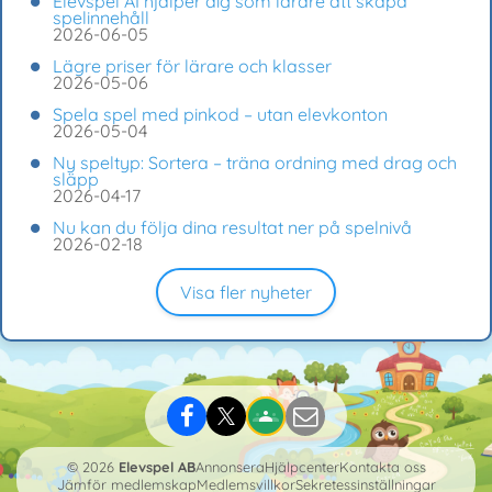
Elevspel AI hjälper dig som lärare att skapa
spelinnehåll
2026-06-05
Lägre priser för lärare och klasser
2026-05-06
Spela spel med pinkod – utan elevkonton
2026-05-04
Ny speltyp: Sortera – träna ordning med drag och
släpp
2026-04-17
Nu kan du följa dina resultat ner på spelnivå
2026-02-18
Visa fler nyheter
© 2026
Elevspel AB
Annonsera
Hjälpcenter
Kontakta oss
Jämför medlemskap
Medlemsvillkor
Sekretessinställningar