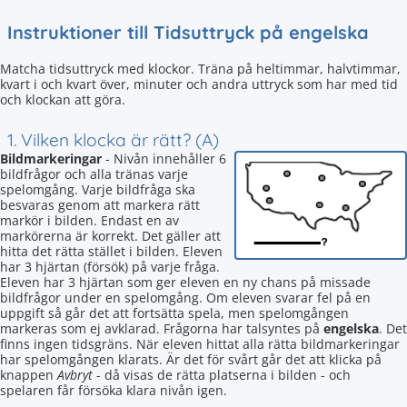
Instruktioner till Tidsuttryck på engelska
Matcha tidsuttryck med klockor. Träna på heltimmar, halvtimmar,
kvart i och kvart över, minuter och andra uttryck som har med tid
och klockan att göra.
1. Vilken klocka är rätt? (A)
Bildmarkeringar
- Nivån innehåller 6
bildfrågor och alla tränas varje
spelomgång. Varje bildfråga ska
besvaras genom att markera rätt
markör i bilden. Endast en av
markörerna är korrekt. Det gäller att
hitta det rätta stället i bilden. Eleven
har 3 hjärtan (försök) på varje fråga.
Eleven har 3 hjärtan som ger eleven en ny chans på missade
bildfrågor under en spelomgång. Om eleven svarar fel på en
uppgift så går det att fortsätta spela, men spelomgången
markeras som ej avklarad. Frågorna har talsyntes på
engelska
. Det
finns ingen tidsgräns. När eleven hittat alla rätta bildmarkeringar
har spelomgången klarats. Är det för svårt går det att klicka på
knappen
Avbryt
- då visas de rätta platserna i bilden - och
spelaren får försöka klara nivån igen.