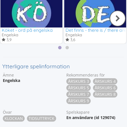
Köket - ord på engelska
Det finns - there is / there are
Engelska
Engelska
3,9
3,6
Ytterligare spelinformation
Ämne
Rekommenderas för
Engelska
ÅRSKURS 3
ÅRSKURS 4
ÅRSKURS 5
ÅRSKURS 6
ÅRSKURS 7
ÅRSKURS 8
ÅRSKURS 9
Övar
Spelskapare
En användare (id 129074)
KLOCKAN
TIDSUTTRYCK