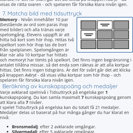
visas de rätta svaren - och spelaren får försöka klara nivån igen.
7. Matcha bild med tidsuttryck
Memory
- Nivån innehåller 10 par
(bestående av ord som paras ihop
med bilder) och alla tränas varje
spelomgång. Elevens uppgift är att
hitta två kort som hör ihop. Hittas två
spelkort som hör ihop tas de bort
från spelplanen. Spelomgången är
klar när alla 10 kortpar har hittats
och memoryt har tömts på spelkort. Det finns ingen begränsning i
antalet tillåtna missar, så det enda som räknas är att alla kortpar
hittas. Det finns ingen tidsgräns. Är det för svårt går det att klicka
på knappen
Avbryt
- då visas vilka kortpar som hör ihop - och
spelaren får försöka klara nivån igen.
Beräkning av kunskapspoäng och medaljer
Varje avklarad spelnivå i Tidsuttryck på engelska ger
1
kunskapspoäng. Du kan samla maximalt
7
kunskapspoäng genom
att klara alla
7
nivåer.
I spelet Tidsuttryck på engelska kan du totalt få 21 medaljer.
Medaljer delas ut baserat på hur många gånger du har klarat en
nivå:
Bronsmedalj
: efter 2 avklarade omgångar.
Silvermedalj
: efter 5 avklarade omgångar.