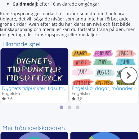
Guldmedalj
: efter 10 avklarade omgångar.
Kunskapspoäng ges endast för nivåer som du inte har klarat
tidigare, det vill säga de nivåer som ännu inte har förbockade
gröna cirklar. Även efter att du har klarat en nivå och fått både
kunskapspoäng och medaljer kan du fortsätta träna på den, men
det ger inga fler kunskapspoäng eller medaljer.
Liknande spel
Dygnets tidpunkter: tidsuttryck
Engelska: dagar, månader o
Engelska
Engelska
3,6
3,8
Mer från spelskaparen