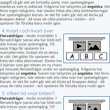
uppgift så går det att fortsätta spela, men spelomgången
markeras som ej avklarad. Frågorna har talsyntes på
engelska
. Det
finns ingen tidsgräns. När eleven hittat alla rätta bildmarkeringar
har spelomgången klarats. Är det för svårt går det att klicka på
knappen
Avbryt
- då visas de rätta platserna i bilden - och
spelaren får försöka klara nivån igen.
4. Kvart i och kvart över
Flervalsfrågor
- Nivån innehåller 5
flervalsfrågor (varav alla har bild) och
alla tränas varje spelomgång. Till
varje fråga får spelaren tre
svarsalternativ. Endast ett av dessa
är rätt. Det gäller för spelaren att
hitta det rätta alternativet. Eleven har
3 hjärtan som ger eleven en ny chans
på missade flervalsfrågor under en spelomgång. Frågorna har
talsyntes på
engelska
. Svaren har talsyntes på
engelska
. Det finns
ingen tidsgräns. När eleven valt alla rätta svar har spelomgången
klarats. Är det för svårt går det att klicka på knappen
Avbryt
- då
visas de rätta svaren - och spelaren får försöka klara nivån igen.
5. Vilken tid visar bilden?
Flervalsfrågor
- Nivån innehåller 7
flervalsfrågor (varav alla har bild) och
alla tränas varje spelomgång. Till