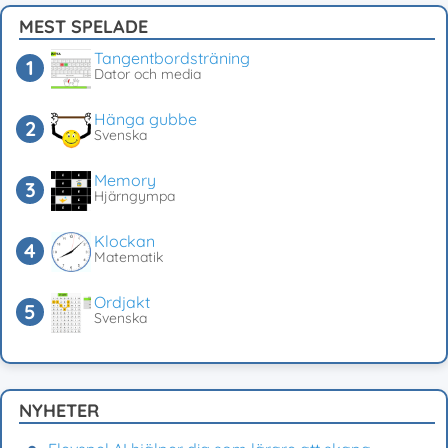
MEST SPELADE
Tangentbordsträning
Dator och media
Hänga gubbe
Svenska
Memory
Hjärngympa
Klockan
Matematik
Ordjakt
Svenska
NYHETER