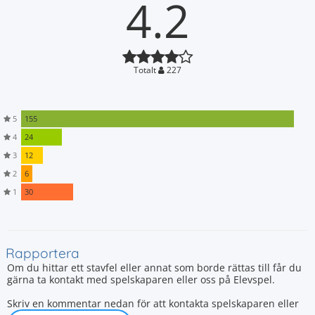
4.2
Totalt
227
5
155
4
24
3
12
2
6
1
30
Rapportera
Om du hittar ett stavfel eller annat som borde rättas till får du
gärna ta kontakt med spelskaparen eller oss på Elevspel.
Skriv en kommentar nedan för att kontakta spelskaparen eller