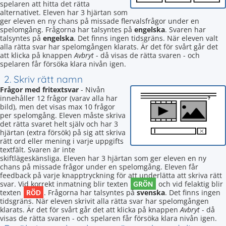
spelaren att hitta det rätta
alternativet. Eleven har 3 hjärtan som
ger eleven en ny chans på missade flervalsfrågor under en
spelomgång. Frågorna har talsyntes på
engelska
. Svaren har
talsyntes på
engelska
. Det finns ingen tidsgräns. När eleven valt
alla rätta svar har spelomgången klarats. Är det för svårt går det
att klicka på knappen
Avbryt
- då visas de rätta svaren - och
spelaren får försöka klara nivån igen.
2. Skriv rätt namn
Frågor med fritextsvar
- Nivån
innehåller 12 frågor (varav alla har
bild), men det visas max 10 frågor
per spelomgång. Eleven måste skriva
det rätta svaret helt själv och har 3
hjärtan (extra försök) på sig att skriva
rätt ord eller mening i varje uppgifts
textfält. Svaren är inte
skiftlägeskänsliga. Eleven har 3 hjärtan som ger eleven en ny
chans på missade frågor under en spelomgång. Eleven får
feedback på varje knapptryckning för att underlätta att skriva rätt
GRÖN
svar. Vid korrekt inmatning blir texten
och vid felaktig blir
RÖD
texten
. Frågorna har talsyntes på
svenska
. Det finns ingen
tidsgräns. När eleven skrivit alla rätta svar har spelomgången
klarats. Är det för svårt går det att klicka på knappen
Avbryt
- då
visas de rätta svaren - och spelaren får försöka klara nivån igen.