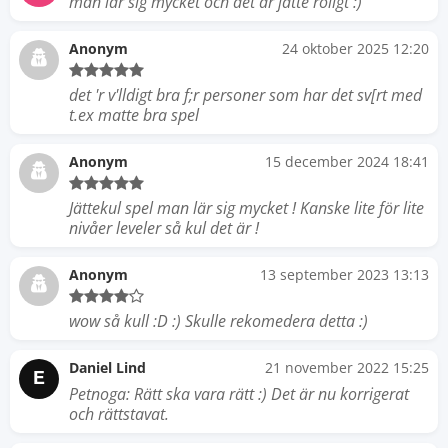
man lär sig mycket och det är jätte roligt :)
Anonym
24 oktober 2025 12:20
det 'r v'lldigt bra f;r personer som har det sv[rt med
t.ex matte bra spel
Anonym
15 december 2024 18:41
Jättekul spel man lär sig mycket ! Kanske lite för lite
nivåer leveler så kul det är !
Anonym
13 september 2023 13:13
wow så kull :D :) Skulle rekomedera detta :)
Daniel Lind
21 november 2022 15:25
E
Petnoga: Rätt ska vara rätt :) Det är nu korrigerat
och rättstavat.