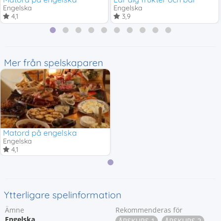
Engelska
Engelska
4,1
3,9
Mer från spelskaparen
Matord på engelska
Engelska
4,1
Ytterligare spelinformation
Ämne
Rekommenderas för
Engelska
ÅRSKURS 1
ÅRSKURS 2