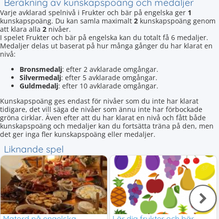
Beräkning av kunskapspoäng och medaljer
Varje avklarad spelnivå i Frukter och bär på engelska ger
1
kunskapspoäng. Du kan samla maximalt
2
kunskapspoäng genom
att klara alla
2
nivåer.
I spelet Frukter och bär på engelska kan du totalt få 6 medaljer.
Medaljer delas ut baserat på hur många gånger du har klarat en
nivå:
Bronsmedalj
: efter 2 avklarade omgångar.
Silvermedalj
: efter 5 avklarade omgångar.
Guldmedalj
: efter 10 avklarade omgångar.
Kunskapspoäng ges endast för nivåer som du inte har klarat
tidigare, det vill säga de nivåer som ännu inte har förbockade
gröna cirklar. Även efter att du har klarat en nivå och fått både
kunskapspoäng och medaljer kan du fortsätta träna på den, men
det ger inga fler kunskapspoäng eller medaljer.
Liknande spel
Matord på engelska
Lär dig frukter och bär