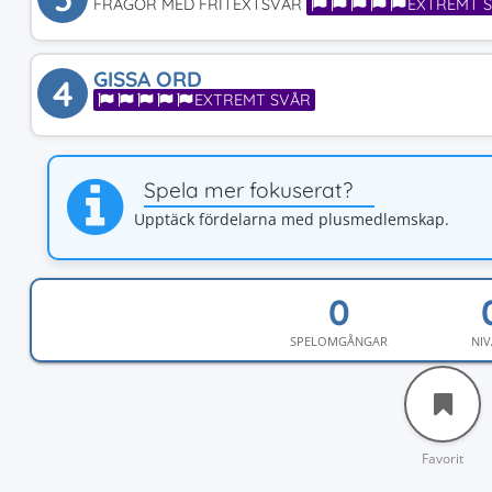
FRÅGOR MED FRITEXTSVAR
EXTREMT 
GISSA ORD
4
EXTREMT SVÅR
Spela mer fokuserat?
Upptäck fördelarna med plusmedlemskap.
SPELOMGÅNGAR
NIV
Favorit