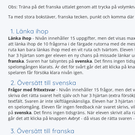
Obs: Träna på det franska uttalet genom att trycka på volymk
Ta med stora bokstäver, franska tecken, punkt och komma där
1. Länka ihop
Länka ihop
- Nivån innehåller 15 uppgifter, men det visas ma
att länka ihop de 10 frågorna i de färgade rutorna med de mes
ruta kan bara länkas ihop med en vit ruta och tvärtom. Eleven
har 3 hjärtan som ger eleven en ny chans på missade länkar 
franska
. Svaren har talsyntes på
svenska
. Det finns ingen tids
spelomgången klarats. Är det för svårt går det att klicka på k
spelaren får försöka klara nivån igen.
2. Översätt till svenska
Frågor med fritextsvar
- Nivån innehåller 15 frågor, men det 
skriva det rätta svaret helt själv och har 3 hjärtan (extra försök)
textfält. Svaren är inte skiftlägeskänsliga. Eleven har 3 hjär
en spelomgång. Eleven får ingen feedback när svaret skrivs, vil
på
svenska
. Det finns ingen tidsgräns. När eleven skrivit alla 
går det att klicka på knappen
Avbryt
- då visas de rätta svaren -
3. Översätt till franska