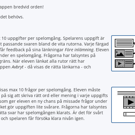
nappen bredvid orden!
 det behövs.
x 10 uppgifter per spelomgång. Spelarens uppgift är
t passande svaren bland de vita rutorna. Varje färgad
 får feedback på sina länkningar
Före inlämning
. Eleven
under en spelomgång. Frågorna har talsyntes på
gräns. När eleven länkat alla rutor rätt har
nappen
Avbryt
- då visas de rätta länkarna - och
visas max 10 frågor per spelomgång. Eleven måste
 på sig att skriva rätt ord eller mening i varje uppgifts
tan som ger eleven en ny chans på missade frågor under
ket gör uppgiften lite svårare. Frågorna har talsyntes
rätta svar har spelomgången klarats. Är det för svårt
 och spelaren får försöka klara nivån igen.