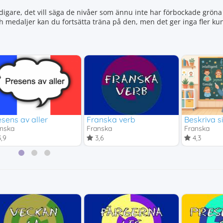
igare, det vill säga de nivåer som ännu inte har förbockade gröna 
ch medaljer kan du fortsätta träna på den, men det ger inga fler 
rb
sens av aller
Franska verb
Beskriva s
nska
Franska
Franska
,9
3,6
4,3