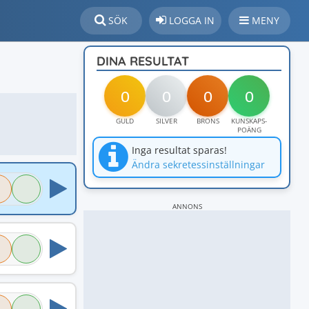
SÖK
LOGGA IN
MENY
DINA RESULTAT
0
0
0
0
GULD
SILVER
BRONS
KUNSKAPS-
POÄNG
Inga resultat sparas!
Ändra sekretessinställningar
ANNONS