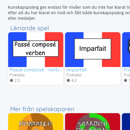
Kunskapspoäng ges endast för nivåer som du inte har klarat tid
efter att du har klarat en nivå och fått både kunskapspoäng o
eller medaljer.
Liknande spel
Passé composé - Verben avoir, être, aller, -er verb, -ir ve
Imparfait
Pre
Franska
Franska
Fra
2,3
4,2
3
Mer från spelskaparen