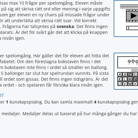
visas max 10 frågor per spelomgång. Eleven måste
 på sig att skriva rätt ord eller mening i varje uppgifts
tan som ger eleven en ny chans på missade frågor under
att underlätta att skriva rätt svar. Vid korrekt
. Frågorna har talsyntes på
svenska
. Det finns ingen
larats. Är det för svårt går det att klicka på knappen
a nivån igen.
r spelomgång. Här gäller det för eleven att hitta det
lfabetet. Om den föreslagna bokstaven finns i det
Om bokstaven inte finns i ordet så smäller en ballong.
a 5 ballonger tar slut har spelrundan vunnits. På sista
ll ordet som gissas. Det finns ingen tidsgräns. Är det
ta ordet - och spelaren får försöka klara nivån igen.
er
ger
1
kunskapspoäng. Du kan samla maximalt
4
kunskapspoäng geno
å 12 medaljer. Medaljer delas ut baserat på hur många gånger du har 