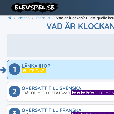
Ämnen
Franska
Vad är klockan? (Il est quelle he
VAD ÄR KLOCKAN?
LÄNKA IHOP
1
LITE SVÅR
ÖVERSÄTT TILL SVENSKA
2
FRÅGOR MED FRITEXTSVAR
EXTREMT 
ÖVERSÄTT TILL FRANSKA
3