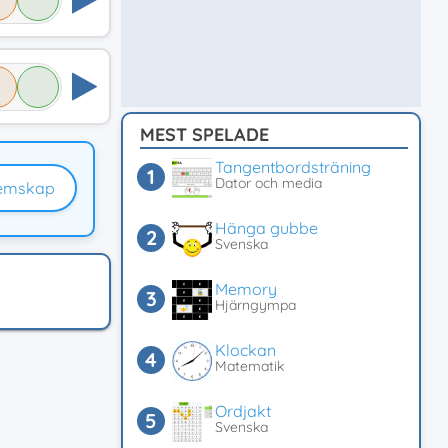
MEST SPELADE
Tangentbordsträning
Dator och media
emskap
Hänga gubbe
Svenska
Memory
Hjärngympa
Klockan
Matematik
Ordjakt
Svenska