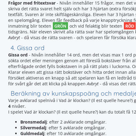
Frågor med fritextsvar
- Nivån innehåller 15 frågor, men det 
skriva det rätta svaret helt själv och har 3 hjärtan (extra försök)
textfält. Svaren är inte skiftlägeskänsliga. Eleven har 3 hjär
en spelomgång. Eleven får feedback på varje knapptryckning för 
GRÖN
RÖD
inmatning blir texten
och vid felaktig blir texten
tidsgräns. När eleven skrivit alla rätta svar har spelomgången k
Avbryt
- då visas de rätta svaren - och spelaren får försöka klar
4. Gissa ord
Gissa ord
- Nivån innehåller 14 ord, men det visas max 1 ord pe
sökta ordet eller meningen genom att föreslå bokstäver från a
efterfrågade ordet fylls bokstaven in på rätt plats i luckorna. 
Klarar eleven att gissa rätt bokstäver och hitta ordet innan all
försöket aktiveras en knapp så att spelaren kan få en ledtråd ti
för svårt går det att klicka på knappen
Avbryt
- då visas det rät
Beräkning av kunskapspoäng och medalj
Varje avklarad spelnivå i Vad är klockan? (Il est quelle heure?) 
4
nivåer.
I spelet Vad är klockan? (Il est quelle heure?) kan du totalt f
Bronsmedalj
: efter 2 avklarade omgångar.
Silvermedalj
: efter 5 avklarade omgångar.
Guldmedalj
: efter 10 avklarade omgångar.