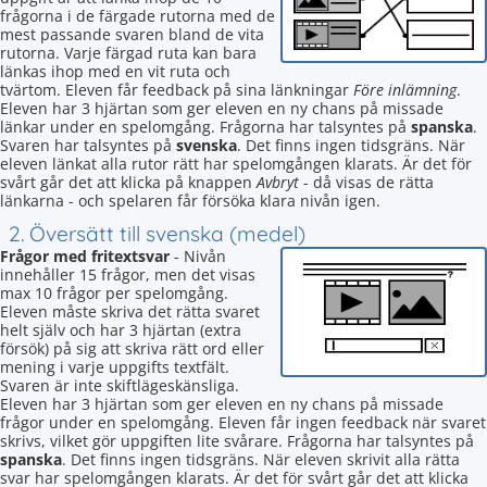
frågorna i de färgade rutorna med de
mest passande svaren bland de vita
rutorna. Varje färgad ruta kan bara
länkas ihop med en vit ruta och
tvärtom. Eleven får feedback på sina länkningar
Före inlämning
.
Eleven har 3 hjärtan som ger eleven en ny chans på missade
länkar under en spelomgång. Frågorna har talsyntes på
spanska
.
Svaren har talsyntes på
svenska
. Det finns ingen tidsgräns. När
eleven länkat alla rutor rätt har spelomgången klarats. Är det för
svårt går det att klicka på knappen
Avbryt
- då visas de rätta
länkarna - och spelaren får försöka klara nivån igen.
2. Översätt till svenska (medel)
Frågor med fritextsvar
- Nivån
innehåller 15 frågor, men det visas
max 10 frågor per spelomgång.
Eleven måste skriva det rätta svaret
helt själv och har 3 hjärtan (extra
försök) på sig att skriva rätt ord eller
mening i varje uppgifts textfält.
Svaren är inte skiftlägeskänsliga.
Eleven har 3 hjärtan som ger eleven en ny chans på missade
frågor under en spelomgång. Eleven får ingen feedback när svaret
skrivs, vilket gör uppgiften lite svårare. Frågorna har talsyntes på
spanska
. Det finns ingen tidsgräns. När eleven skrivit alla rätta
svar har spelomgången klarats. Är det för svårt går det att klicka