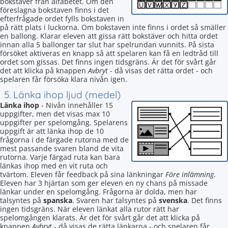
bokstäver från alfabetet. Om den
föreslagna bokstaven finns i det
efterfrågade ordet fylls bokstaven in
på rätt plats i luckorna. Om bokstaven inte finns i ordet så smäller
en ballong. Klarar eleven att gissa rätt bokstäver och hitta ordet
innan alla 5 ballonger tar slut har spelrundan vunnits. På sista
försöket aktiveras en knapp så att spelaren kan få en ledtråd till
ordet som gissas. Det finns ingen tidsgräns. Är det för svårt går
det att klicka på knappen
Avbryt
- då visas det rätta ordet - och
spelaren får försöka klara nivån igen.
5. Länka ihop ljud (medel)
Länka ihop
- Nivån innehåller 15
uppgifter, men det visas max 10
uppgifter per spelomgång. Spelarens
uppgift är att länka ihop de 10
frågorna i de färgade rutorna med de
mest passande svaren bland de vita
rutorna. Varje färgad ruta kan bara
länkas ihop med en vit ruta och
tvärtom. Eleven får feedback på sina länkningar
Före inlämning
.
Eleven har 3 hjärtan som ger eleven en ny chans på missade
länkar under en spelomgång. Frågorna är dolda, men har
talsyntes på
spanska
. Svaren har talsyntes på
svenska
. Det finns
ingen tidsgräns. När eleven länkat alla rutor rätt har
spelomgången klarats. Är det för svårt går det att klicka på
knappen
Avbryt
- då visas de rätta länkarna - och spelaren får