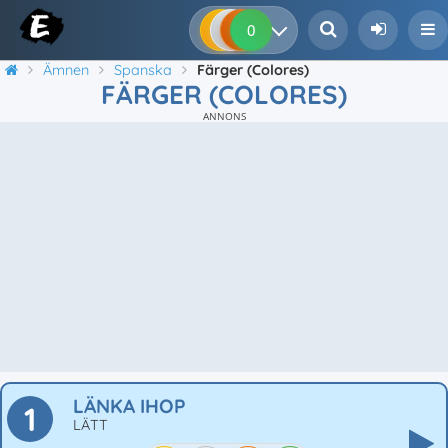
0
0
0
0
Ämnen
Spanska
Färger (Colores)
FÄRGER (COLORES)
ANNONS
LÄNKA IHOP
1
LÄTT