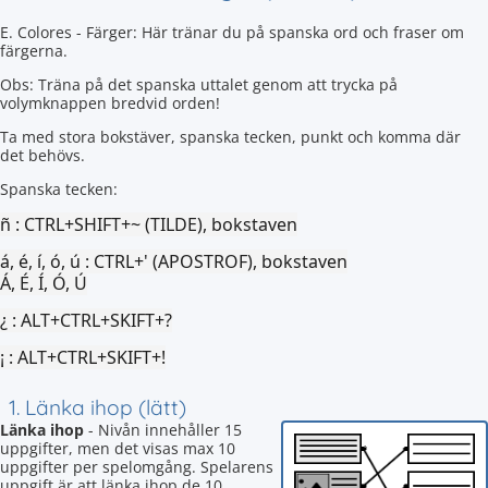
E. Colores - Färger: Här tränar du på spanska ord och fraser om
färgerna.
Obs: Träna på det spanska uttalet genom att trycka på
volymknappen bredvid orden!
Ta med stora bokstäver, spanska tecken, punkt och komma där
det behövs.
Spanska tecken:
ñ :
CTRL+SHIFT+~ (TILDE), bokstaven
á, é, í, ó, ú :
CTRL+' (APOSTROF), bokstaven
Á, É, Í, Ó, Ú
¿ :
ALT+CTRL+SKIFT+?
¡ :
ALT+CTRL+SKIFT+!
1. Länka ihop (lätt)
Länka ihop
- Nivån innehåller 15
uppgifter, men det visas max 10
uppgifter per spelomgång. Spelarens
uppgift är att länka ihop de 10