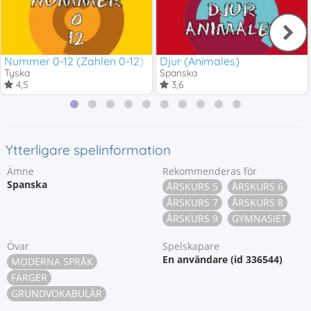
Nummer 0-12 (Zahlen 0-12)
Djur (Animales)
Tyska
Spanska
4,5
3,6
Ytterligare spelinformation
Ämne
Rekommenderas för
Spanska
ÅRSKURS 5
ÅRSKURS 6
ÅRSKURS 7
ÅRSKURS 8
ÅRSKURS 9
GYMNASIET
Övar
Spelskapare
En användare (id 336544)
MODERNA SPRÅK
FÄRGER
GRUNDVOKABULÄR