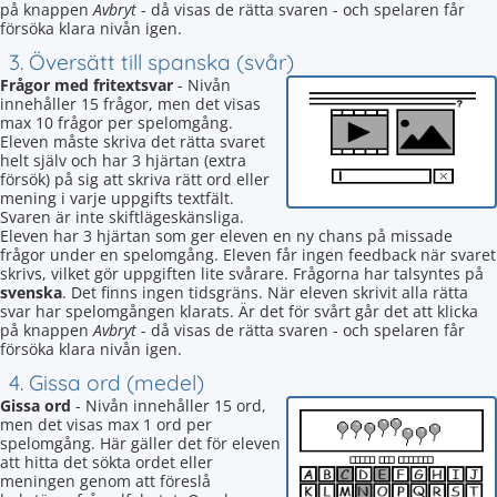
på knappen
Avbryt
- då visas de rätta svaren - och spelaren får
försöka klara nivån igen.
3. Översätt till spanska (svår)
Frågor med fritextsvar
- Nivån
innehåller 15 frågor, men det visas
max 10 frågor per spelomgång.
Eleven måste skriva det rätta svaret
helt själv och har 3 hjärtan (extra
försök) på sig att skriva rätt ord eller
mening i varje uppgifts textfält.
Svaren är inte skiftlägeskänsliga.
Eleven har 3 hjärtan som ger eleven en ny chans på missade
frågor under en spelomgång. Eleven får ingen feedback när svaret
skrivs, vilket gör uppgiften lite svårare. Frågorna har talsyntes på
svenska
. Det finns ingen tidsgräns. När eleven skrivit alla rätta
svar har spelomgången klarats. Är det för svårt går det att klicka
på knappen
Avbryt
- då visas de rätta svaren - och spelaren får
försöka klara nivån igen.
4. Gissa ord (medel)
Gissa ord
- Nivån innehåller 15 ord,
men det visas max 1 ord per
spelomgång. Här gäller det för eleven
att hitta det sökta ordet eller
meningen genom att föreslå