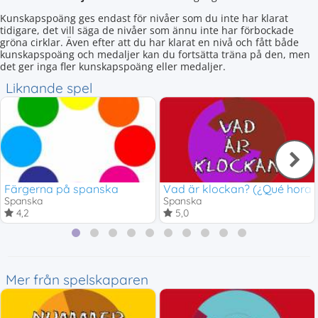
Kunskapspoäng ges endast för nivåer som du inte har klarat
tidigare, det vill säga de nivåer som ännu inte har förbockade
gröna cirklar. Även efter att du har klarat en nivå och fått både
kunskapspoäng och medaljer kan du fortsätta träna på den, men
det ger inga fler kunskapspoäng eller medaljer.
Liknande spel
Färgerna på spanska
Vad är klockan? (¿Qué hora 
Spanska
Spanska
4,2
5,0
Mer från spelskaparen