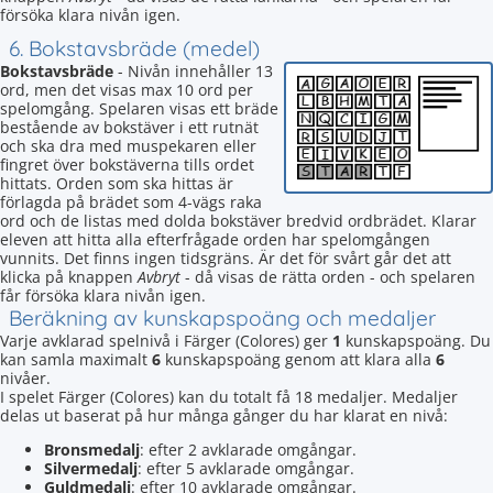
försöka klara nivån igen.
6. Bokstavsbräde (medel)
Bokstavsbräde
- Nivån innehåller 13
ord, men det visas max 10 ord per
spelomgång. Spelaren visas ett bräde
bestående av bokstäver i ett rutnät
och ska dra med muspekaren eller
fingret över bokstäverna tills ordet
hittats. Orden som ska hittas är
förlagda på brädet som 4-vägs raka
ord och de listas med dolda bokstäver bredvid ordbrädet. Klarar
eleven att hitta alla efterfrågade orden har spelomgången
vunnits. Det finns ingen tidsgräns. Är det för svårt går det att
klicka på knappen
Avbryt
- då visas de rätta orden - och spelaren
får försöka klara nivån igen.
Beräkning av kunskapspoäng och medaljer
Varje avklarad spelnivå i Färger (Colores) ger
1
kunskapspoäng. Du
kan samla maximalt
6
kunskapspoäng genom att klara alla
6
nivåer.
I spelet Färger (Colores) kan du totalt få 18 medaljer. Medaljer
delas ut baserat på hur många gånger du har klarat en nivå:
Bronsmedalj
: efter 2 avklarade omgångar.
Silvermedalj
: efter 5 avklarade omgångar.
Guldmedalj
: efter 10 avklarade omgångar.