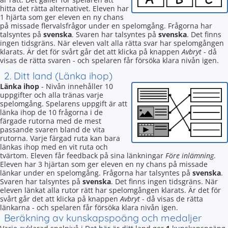
hitta det rätta alternativet. Eleven har
1 hjärta som ger eleven en ny chans
på missade flervalsfrågor under en spelomgång. Frågorna har
talsyntes på
svenska
. Svaren har talsyntes på
svenska
. Det finns
ingen tidsgräns. När eleven valt alla rätta svar har spelomgången
klarats. Är det för svårt går det att klicka på knappen
Avbryt
- då
visas de rätta svaren - och spelaren får försöka klara nivån igen.
2. Ditt land (Länka ihop)
Länka ihop
- Nivån innehåller 10
uppgifter och alla tränas varje
spelomgång. Spelarens uppgift är att
länka ihop de 10 frågorna i de
färgade rutorna med de mest
passande svaren bland de vita
rutorna. Varje färgad ruta kan bara
länkas ihop med en vit ruta och
tvärtom. Eleven får feedback på sina länkningar
Före inlämning
.
Eleven har 3 hjärtan som ger eleven en ny chans på missade
länkar under en spelomgång. Frågorna har talsyntes på
svenska
.
Svaren har talsyntes på
svenska
. Det finns ingen tidsgräns. När
eleven länkat alla rutor rätt har spelomgången klarats. Är det för
svårt går det att klicka på knappen
Avbryt
- då visas de rätta
länkarna - och spelaren får försöka klara nivån igen.
Beräkning av kunskapspoäng och medaljer