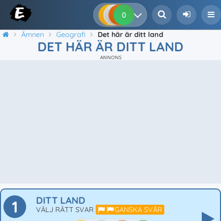
0
0
0
0
Ämnen
Geografi
Det här är ditt land
DET HÄR ÄR DITT LAND
ANNONS
DITT LAND
1
VÄLJ RÄTT SVAR
GANSKA SVÅR