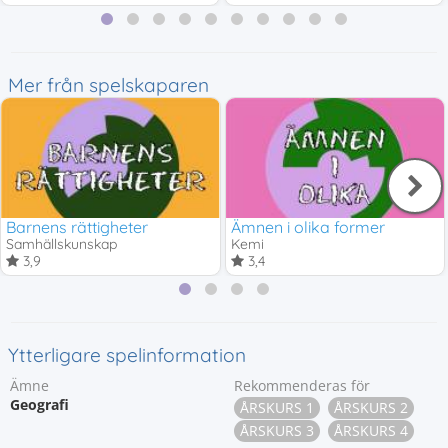
Mer från spelskaparen
Barnens rättigheter
Ämnen i olika former
Samhällskunskap
Kemi
3,9
3,4
Ytterligare spelinformation
Ämne
Rekommenderas för
Geografi
ÅRSKURS 1
ÅRSKURS 2
ÅRSKURS 3
ÅRSKURS 4