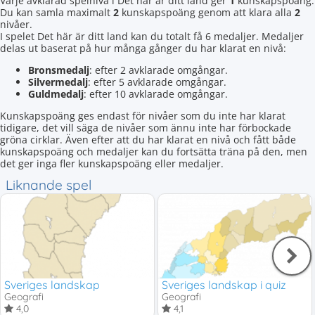
Varje avklarad spelnivå i Det här är ditt land ger
1
kunskapspoäng.
Du kan samla maximalt
2
kunskapspoäng genom att klara alla
2
nivåer.
I spelet Det här är ditt land kan du totalt få 6 medaljer. Medaljer
delas ut baserat på hur många gånger du har klarat en nivå:
Bronsmedalj
: efter 2 avklarade omgångar.
Silvermedalj
: efter 5 avklarade omgångar.
Guldmedalj
: efter 10 avklarade omgångar.
Kunskapspoäng ges endast för nivåer som du inte har klarat
tidigare, det vill säga de nivåer som ännu inte har förbockade
gröna cirklar. Även efter att du har klarat en nivå och fått både
kunskapspoäng och medaljer kan du fortsätta träna på den, men
det ger inga fler kunskapspoäng eller medaljer.
Liknande spel
Sveriges landskap
Sveriges landskap i quiz
Geografi
Geografi
4,0
4,1