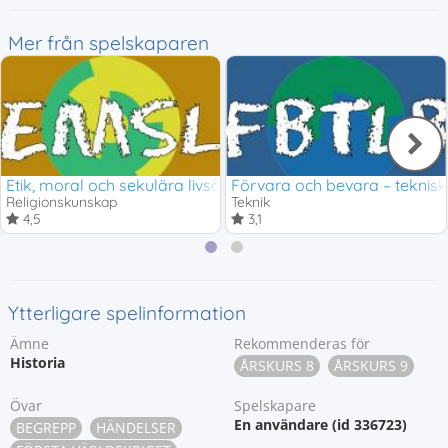
Mer från spelskaparen
Etik, moral och sekulära livsåskådningar
Förvara och bevara – teknis
Religionskunskap
Teknik
4,5
3,1
Ytterligare spelinformation
Ämne
Rekommenderas för
Historia
ÅRSKURS 8
ÅRSKURS 9
Övar
Spelskapare
En användare (id 336723)
BEGREPP
HÄNDELSER