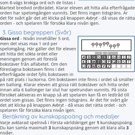
som 8-vägs krokiga ord och de listas i
klartext bredvid ordbrädet. Klarar eleven att hitta alla efterfrågade
orden har spelomgången vunnits. Det finns ingen tidsgräns. Är
det för svårt går det att klicka på knappen
Avbryt
- då visas de rätta
orden - och spelaren får försöka klara nivån igen.
3. Gissa begreppen (Svår)
Gissa ord
- Nivån innehåller 5 ord,
men det visas max 1 ord per
spelomgång. Här gäller det för eleven
att hitta det sökta ordet eller
meningen genom att föreslå
bokstäver från alfabetet. Om den
föreslagna bokstaven finns i det
efterfrågade ordet fylls bokstaven in
på rätt plats i luckorna. Om bokstaven inte finns i ordet så smäller
en ballong. Klarar eleven att gissa rätt bokstäver och hitta ordet
innan alla 6 ballonger tar slut har spelrundan vunnits. På sista
försöket aktiveras en knapp så att spelaren kan få en ledtråd till
ordet som gissas. Det finns ingen tidsgräns. Är det för svårt går
det att klicka på knappen
Avbryt
- då visas det rätta ordet - och
spelaren får försöka klara nivån igen.
Beräkning av kunskapspoäng och medaljer
Varje avklarad spelnivå i Första världskriget ger
1
kunskapspoäng.
Du kan samla maximalt
3
kunskapspoäng genom att klara alla
3
nivåer.