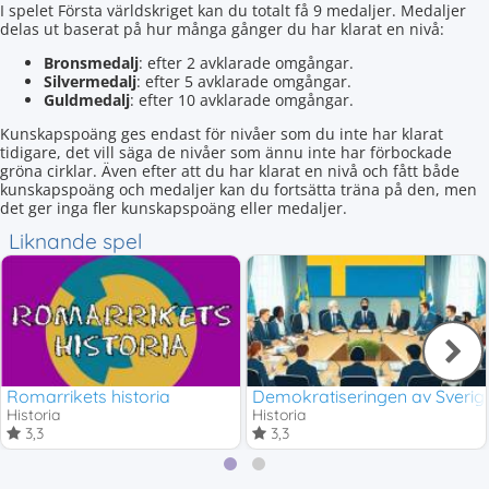
I spelet Första världskriget kan du totalt få 9 medaljer. Medaljer
delas ut baserat på hur många gånger du har klarat en nivå:
Bronsmedalj
: efter 2 avklarade omgångar.
Silvermedalj
: efter 5 avklarade omgångar.
Guldmedalj
: efter 10 avklarade omgångar.
Kunskapspoäng ges endast för nivåer som du inte har klarat
tidigare, det vill säga de nivåer som ännu inte har förbockade
gröna cirklar. Även efter att du har klarat en nivå och fått både
kunskapspoäng och medaljer kan du fortsätta träna på den, men
det ger inga fler kunskapspoäng eller medaljer.
Liknande spel
Romarrikets historia
Demokratiseringen av Sverig
Historia
Historia
3,3
3,3