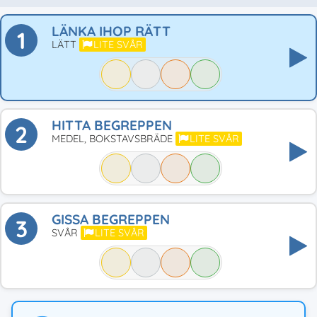
LÄNKA IHOP RÄTT
1
LÄTT
LITE SVÅR
HITTA BEGREPPEN
2
MEDEL, BOKSTAVSBRÄDE
LITE SVÅR
GISSA BEGREPPEN
3
SVÅR
LITE SVÅR