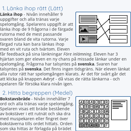
1. Länka ihop rätt (Lätt)
Länka ihop
- Nivån innehåller 9
uppgifter och alla tränas varje
spelomgång. Spelarens uppgift är att
länka ihop de 9 frågorna i de färgade
rutorna med de mest passande
svaren bland de vita rutorna. Varje
färgad ruta kan bara länkas ihop
med en vit ruta och tvärtom. Eleven
får feedback på sina länkningar
Före inlämning
. Eleven har 3
hjärtan som ger eleven en ny chans på missade länkar under en
spelomgång. Frågorna har talsyntes på
svenska
. Svaren har
talsyntes på
svenska
. Det finns ingen tidsgräns. När eleven länkat
alla rutor rätt har spelomgången klarats. Är det för svårt går det
att klicka på knappen
Avbryt
- då visas de rätta länkarna - och
spelaren får försöka klara nivån igen.
2. Hitta begreppen (Medel)
Bokstavsbräde
- Nivån innehåller 7
ord och alla tränas varje spelomgång.
Spelaren visas ett bräde bestående
av bokstäver i ett rutnät och ska dra
med muspekaren eller fingret över
bokstäverna tills ordet hittats. Orden
som ska hittas är förlagda på brädet