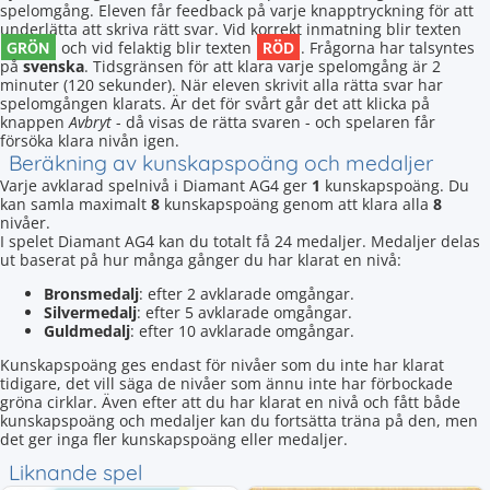
spelomgång. Eleven får feedback på varje knapptryckning för att
underlätta att skriva rätt svar. Vid korrekt inmatning blir texten
GRÖN
RÖD
och vid felaktig blir texten
. Frågorna har talsyntes
på
svenska
. Tidsgränsen för att klara varje spelomgång är 2
minuter (120 sekunder). När eleven skrivit alla rätta svar har
spelomgången klarats. Är det för svårt går det att klicka på
knappen
Avbryt
- då visas de rätta svaren - och spelaren får
försöka klara nivån igen.
Beräkning av kunskapspoäng och medaljer
Varje avklarad spelnivå i Diamant AG4 ger
1
kunskapspoäng. Du
kan samla maximalt
8
kunskapspoäng genom att klara alla
8
nivåer.
I spelet Diamant AG4 kan du totalt få 24 medaljer. Medaljer delas
ut baserat på hur många gånger du har klarat en nivå:
Bronsmedalj
: efter 2 avklarade omgångar.
Silvermedalj
: efter 5 avklarade omgångar.
Guldmedalj
: efter 10 avklarade omgångar.
Kunskapspoäng ges endast för nivåer som du inte har klarat
tidigare, det vill säga de nivåer som ännu inte har förbockade
gröna cirklar. Även efter att du har klarat en nivå och fått både
kunskapspoäng och medaljer kan du fortsätta träna på den, men
det ger inga fler kunskapspoäng eller medaljer.
Liknande spel