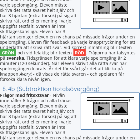
varje spelomgång. Eleven måste
skriva det rätta svaret helt själv och
har 3 hjärtan (extra försök) på sig att
skriva rätt ord eller mening i varje
uppgifts textfält. Svaren är inte
skiftlägeskänsliga. Eleven har 3
hjärtan som ger eleven en ny chans på missade frågor under en
spelomgång. Eleven får feedback på varje knapptryckning för att
underlätta att skriva rätt svar. Vid korrekt inmatning blir texten
GRÖN
RÖD
och vid felaktig blir texten
. Frågorna har talsyntes
på
svenska
. Tidsgränsen för att klara varje spelomgång är 2
minuter (120 sekunder). När eleven skrivit alla rätta svar har
spelomgången klarats. Är det för svårt går det att klicka på
knappen
Avbryt
- då visas de rätta svaren - och spelaren får
försöka klara nivån igen.
8. 4b (Subtraktion tiotalsövergång)
Frågor med fritextsvar
- Nivån
innehåller 6 frågor och alla tränas
varje spelomgång. Eleven måste
skriva det rätta svaret helt själv och
har 3 hjärtan (extra försök) på sig att
skriva rätt ord eller mening i varje
uppgifts textfält. Svaren är inte
skiftlägeskänsliga. Eleven har 3
hjärtan som ger eleven en ny chans på missade frågor under en