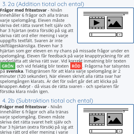
3. 2a (Addition tiotal och ental)
Frågor med fritextsvar
- Nivån
innehåller 6 frågor och alla tränas
varje spelomgång. Eleven måste
skriva det rätta svaret helt själv och
har 3 hjärtan (extra försök) på sig att
skriva rätt ord eller mening i varje
uppgifts textfält. Svaren är inte
skiftlägeskänsliga. Eleven har 3
hjärtan som ger eleven en ny chans på missade frågor under en
spelomgång. Eleven får feedback på varje knapptryckning för att
underlätta att skriva rätt svar. Vid korrekt inmatning blir texten
GRÖN
RÖD
och vid felaktig blir texten
. Frågorna har talsyntes
på
svenska
. Tidsgränsen för att klara varje spelomgång är 2
minuter (120 sekunder). När eleven skrivit alla rätta svar har
spelomgången klarats. Är det för svårt går det att klicka på
knappen
Avbryt
- då visas de rätta svaren - och spelaren får
försöka klara nivån igen.
4. 2b (Subtraktion tiotal och ental)
Frågor med fritextsvar
- Nivån
innehåller 6 frågor och alla tränas
varje spelomgång. Eleven måste
skriva det rätta svaret helt själv och
har 3 hjärtan (extra försök) på sig att
skriva rätt ord eller mening i varje