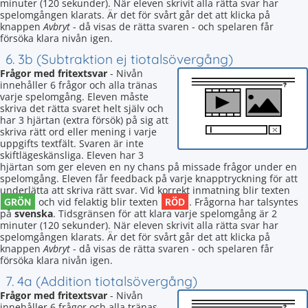
minuter (120 sekunder). När eleven skrivit alla rätta svar har
spelomgången klarats. Är det för svårt går det att klicka på
knappen
Avbryt
- då visas de rätta svaren - och spelaren får
försöka klara nivån igen.
6. 3b (Subtraktion ej tiotalsövergång)
Frågor med fritextsvar
- Nivån
innehåller 6 frågor och alla tränas
varje spelomgång. Eleven måste
skriva det rätta svaret helt själv och
har 3 hjärtan (extra försök) på sig att
skriva rätt ord eller mening i varje
uppgifts textfält. Svaren är inte
skiftlägeskänsliga. Eleven har 3
hjärtan som ger eleven en ny chans på missade frågor under en
spelomgång. Eleven får feedback på varje knapptryckning för att
underlätta att skriva rätt svar. Vid korrekt inmatning blir texten
GRÖN
RÖD
och vid felaktig blir texten
. Frågorna har talsyntes
på
svenska
. Tidsgränsen för att klara varje spelomgång är 2
minuter (120 sekunder). När eleven skrivit alla rätta svar har
spelomgången klarats. Är det för svårt går det att klicka på
knappen
Avbryt
- då visas de rätta svaren - och spelaren får
försöka klara nivån igen.
7. 4a (Addition tiotalsövergång)
Frågor med fritextsvar
- Nivån
innehåller 6 frågor och alla tränas