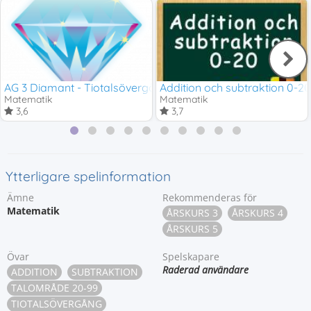
AG 3 Diamant - Tiotalsövergång 2-18
Addition och subtraktion 0-2
Matematik
Matematik
3,6
3,7
Ytterligare spelinformation
Ämne
Rekommenderas för
Matematik
ÅRSKURS 3
ÅRSKURS 4
ÅRSKURS 5
Övar
Spelskapare
Raderad användare
ADDITION
SUBTRAKTION
TALOMRÅDE 20-99
TIOTALSÖVERGÅNG