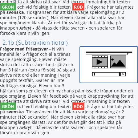
underlätta att skriva rätt svar. Vid korrekt inmatning blir texten
GRÖN
RÖD
och vid felaktig blir texten
. Frågorna har talsyntes
på
svenska
. Tidsgränsen för att klara varje spelomgång är 2
minuter (120 sekunder). När eleven skrivit alla rätta svar har
spelomgången klarats. Är det för svårt går det att klicka på
knappen
Avbryt
- då visas de rätta svaren - och spelaren får
försöka klara nivån igen.
2. 1b (Subtraktion tiotal)
Frågor med fritextsvar
- Nivån
innehåller 6 frågor och alla tränas
varje spelomgång. Eleven måste
skriva det rätta svaret helt själv och
har 3 hjärtan (extra försök) på sig att
skriva rätt ord eller mening i varje
uppgifts textfält. Svaren är inte
skiftlägeskänsliga. Eleven har 3
hjärtan som ger eleven en ny chans på missade frågor under en
spelomgång. Eleven får feedback på varje knapptryckning för att
underlätta att skriva rätt svar. Vid korrekt inmatning blir texten
GRÖN
RÖD
och vid felaktig blir texten
. Frågorna har talsyntes
på
svenska
. Tidsgränsen för att klara varje spelomgång är 2
minuter (120 sekunder). När eleven skrivit alla rätta svar har
spelomgången klarats. Är det för svårt går det att klicka på
knappen
Avbryt
- då visas de rätta svaren - och spelaren får
försöka klara nivån igen.