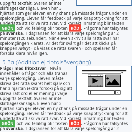
uppgifts textfält. Svaren är inte
skiftlägeskänsliga. Eleven har 3
hjärtan som ger eleven en ny chans på missade frågor under en
spelomgång. Eleven får feedback på varje knapptryckning för att
underlätta att skriva rätt svar. Vid korrekt inmatning blir texten
GRÖN
RÖD
och vid felaktig blir texten
. Frågorna har talsyntes
på
svenska
. Tidsgränsen för att klara varje spelomgång är 2
minuter (120 sekunder). När eleven skrivit alla rätta svar har
spelomgången klarats. Är det för svårt går det att klicka på
knappen
Avbryt
- då visas de rätta svaren - och spelaren får
försöka klara nivån igen.
5. 3a (Addition ej tiotalsövergång)
Frågor med fritextsvar
- Nivån
innehåller 6 frågor och alla tränas
varje spelomgång. Eleven måste
skriva det rätta svaret helt själv och
har 3 hjärtan (extra försök) på sig att
skriva rätt ord eller mening i varje
uppgifts textfält. Svaren är inte
skiftlägeskänsliga. Eleven har 3
hjärtan som ger eleven en ny chans på missade frågor under en
spelomgång. Eleven får feedback på varje knapptryckning för att
underlätta att skriva rätt svar. Vid korrekt inmatning blir texten
GRÖN
RÖD
och vid felaktig blir texten
. Frågorna har talsyntes
på
svenska
. Tidsgränsen för att klara varje spelomgång är 2