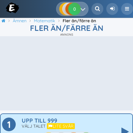
0
0
0
0
Ämnen
Matematik
Fler än/färre än
FLER ÄN/FÄRRE ÄN
ANNONS
UPP TILL 999
1
VÄLJ TALET
LITE SVÅR