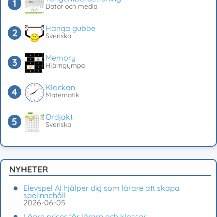
Dator och media
Hänga gubbe
Svenska
Memory
Hjärngympa
Klockan
Matematik
Ordjakt
Svenska
NYHETER
Elevspel AI hjälper dig som lärare att skapa
spelinnehåll
2026-06-05
Lägre priser för lärare och klasser