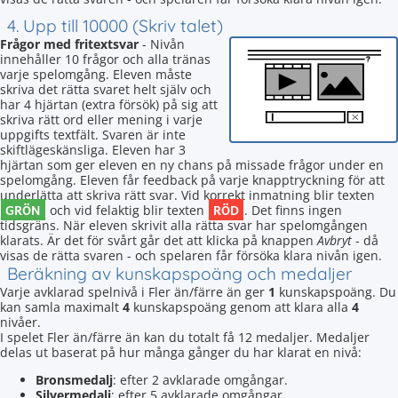
4. Upp till 10000 (Skriv talet)
Frågor med fritextsvar
- Nivån
innehåller 10 frågor och alla tränas
varje spelomgång. Eleven måste
skriva det rätta svaret helt själv och
har 4 hjärtan (extra försök) på sig att
skriva rätt ord eller mening i varje
uppgifts textfält. Svaren är inte
skiftlägeskänsliga. Eleven har 3
hjärtan som ger eleven en ny chans på missade frågor under en
spelomgång. Eleven får feedback på varje knapptryckning för att
underlätta att skriva rätt svar. Vid korrekt inmatning blir texten
GRÖN
RÖD
och vid felaktig blir texten
. Det finns ingen
tidsgräns. När eleven skrivit alla rätta svar har spelomgången
klarats. Är det för svårt går det att klicka på knappen
Avbryt
- då
visas de rätta svaren - och spelaren får försöka klara nivån igen.
Beräkning av kunskapspoäng och medaljer
Varje avklarad spelnivå i Fler än/färre än ger
1
kunskapspoäng. Du
kan samla maximalt
4
kunskapspoäng genom att klara alla
4
nivåer.
I spelet Fler än/färre än kan du totalt få 12 medaljer. Medaljer
delas ut baserat på hur många gånger du har klarat en nivå:
Bronsmedalj
: efter 2 avklarade omgångar.
Silvermedalj
: efter 5 avklarade omgångar.