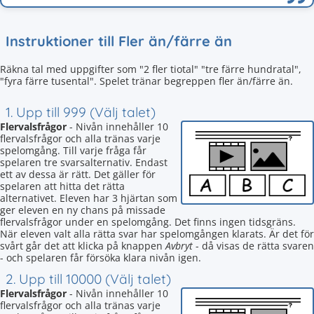
Instruktioner till Fler än/färre än
Räkna tal med uppgifter som "2 fler tiotal" "tre färre hundratal",
"fyra färre tusental". Spelet tränar begreppen fler än/färre än.
1. Upp till 999 (Välj talet)
Flervalsfrågor
- Nivån innehåller 10
flervalsfrågor och alla tränas varje
spelomgång. Till varje fråga får
spelaren tre svarsalternativ. Endast
ett av dessa är rätt. Det gäller för
spelaren att hitta det rätta
alternativet. Eleven har 3 hjärtan som
ger eleven en ny chans på missade
flervalsfrågor under en spelomgång. Det finns ingen tidsgräns.
När eleven valt alla rätta svar har spelomgången klarats. Är det för
svårt går det att klicka på knappen
Avbryt
- då visas de rätta svaren
- och spelaren får försöka klara nivån igen.
2. Upp till 10000 (Välj talet)
Flervalsfrågor
- Nivån innehåller 10
flervalsfrågor och alla tränas varje