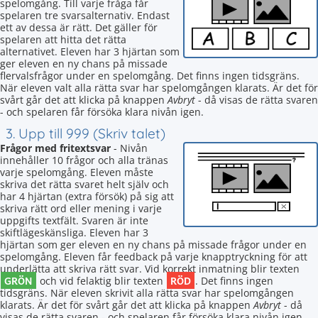
spelomgång. Till varje fråga får
spelaren tre svarsalternativ. Endast
ett av dessa är rätt. Det gäller för
spelaren att hitta det rätta
alternativet. Eleven har 3 hjärtan som
ger eleven en ny chans på missade
flervalsfrågor under en spelomgång. Det finns ingen tidsgräns.
När eleven valt alla rätta svar har spelomgången klarats. Är det för
svårt går det att klicka på knappen
Avbryt
- då visas de rätta svaren
- och spelaren får försöka klara nivån igen.
3. Upp till 999 (Skriv talet)
Frågor med fritextsvar
- Nivån
innehåller 10 frågor och alla tränas
varje spelomgång. Eleven måste
skriva det rätta svaret helt själv och
har 4 hjärtan (extra försök) på sig att
skriva rätt ord eller mening i varje
uppgifts textfält. Svaren är inte
skiftlägeskänsliga. Eleven har 3
hjärtan som ger eleven en ny chans på missade frågor under en
spelomgång. Eleven får feedback på varje knapptryckning för att
underlätta att skriva rätt svar. Vid korrekt inmatning blir texten
GRÖN
RÖD
och vid felaktig blir texten
. Det finns ingen
tidsgräns. När eleven skrivit alla rätta svar har spelomgången
klarats. Är det för svårt går det att klicka på knappen
Avbryt
- då
visas de rätta svaren - och spelaren får försöka klara nivån igen.