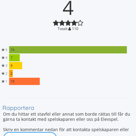
4
Totalt
110
5
74
4
7
3
8
2
2
1
19
Rapportera
Om du hittar ett stavfel eller annat som borde rättas till får du
gärna ta kontakt med spelskaparen eller oss på Elevspel.
Skriv en kommentar nedan för att kontakta spelskaparen eller