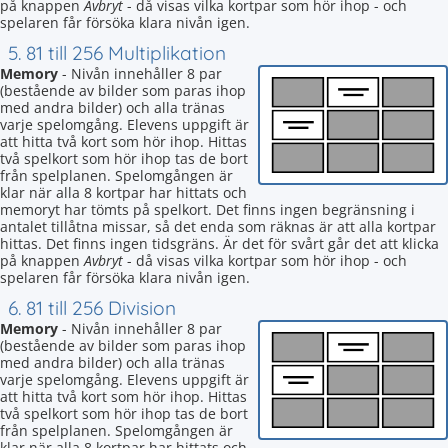
på knappen
Avbryt
- då visas vilka kortpar som hör ihop - och
spelaren får försöka klara nivån igen.
5. 81 till 256 Multiplikation
Memory
- Nivån innehåller 8 par
(bestående av bilder som paras ihop
med andra bilder) och alla tränas
varje spelomgång. Elevens uppgift är
att hitta två kort som hör ihop. Hittas
två spelkort som hör ihop tas de bort
från spelplanen. Spelomgången är
klar när alla 8 kortpar har hittats och
memoryt har tömts på spelkort. Det finns ingen begränsning i
antalet tillåtna missar, så det enda som räknas är att alla kortpar
hittas. Det finns ingen tidsgräns. Är det för svårt går det att klicka
på knappen
Avbryt
- då visas vilka kortpar som hör ihop - och
spelaren får försöka klara nivån igen.
6. 81 till 256 Division
Memory
- Nivån innehåller 8 par
(bestående av bilder som paras ihop
med andra bilder) och alla tränas
varje spelomgång. Elevens uppgift är
att hitta två kort som hör ihop. Hittas
två spelkort som hör ihop tas de bort
från spelplanen. Spelomgången är
klar när alla 8 kortpar har hittats och