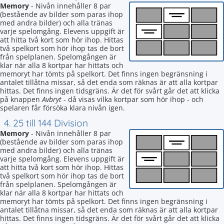
Memory
- Nivån innehåller 8 par
(bestående av bilder som paras ihop
med andra bilder) och alla tränas
varje spelomgång. Elevens uppgift är
att hitta två kort som hör ihop. Hittas
två spelkort som hör ihop tas de bort
från spelplanen. Spelomgången är
klar när alla 8 kortpar har hittats och
memoryt har tömts på spelkort. Det finns ingen begränsning i
antalet tillåtna missar, så det enda som räknas är att alla kortpar
hittas. Det finns ingen tidsgräns. Är det för svårt går det att klicka
på knappen
Avbryt
- då visas vilka kortpar som hör ihop - och
spelaren får försöka klara nivån igen.
4. 25 till 144 Division
Memory
- Nivån innehåller 8 par
(bestående av bilder som paras ihop
med andra bilder) och alla tränas
varje spelomgång. Elevens uppgift är
att hitta två kort som hör ihop. Hittas
två spelkort som hör ihop tas de bort
från spelplanen. Spelomgången är
klar när alla 8 kortpar har hittats och
memoryt har tömts på spelkort. Det finns ingen begränsning i
antalet tillåtna missar, så det enda som räknas är att alla kortpar
hittas. Det finns ingen tidsgräns. Är det för svårt går det att klicka