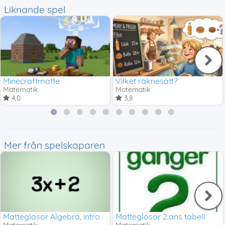
Liknande spel
Minecraftmatte
Vilket räknesätt?
Matematik
Matematik
4,0
3,8
Mer från spelskaparen
Matteglosor Algebra, intro
Matteglosor 2:ans tabell