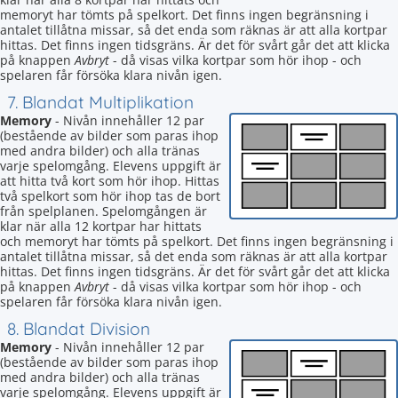
memoryt har tömts på spelkort. Det finns ingen begränsning i
antalet tillåtna missar, så det enda som räknas är att alla kortpar
hittas. Det finns ingen tidsgräns. Är det för svårt går det att klicka
på knappen
Avbryt
- då visas vilka kortpar som hör ihop - och
spelaren får försöka klara nivån igen.
7. Blandat Multiplikation
Memory
- Nivån innehåller 12 par
(bestående av bilder som paras ihop
med andra bilder) och alla tränas
varje spelomgång. Elevens uppgift är
att hitta två kort som hör ihop. Hittas
två spelkort som hör ihop tas de bort
från spelplanen. Spelomgången är
klar när alla 12 kortpar har hittats
och memoryt har tömts på spelkort. Det finns ingen begränsning i
antalet tillåtna missar, så det enda som räknas är att alla kortpar
hittas. Det finns ingen tidsgräns. Är det för svårt går det att klicka
på knappen
Avbryt
- då visas vilka kortpar som hör ihop - och
spelaren får försöka klara nivån igen.
8. Blandat Division
Memory
- Nivån innehåller 12 par
(bestående av bilder som paras ihop
med andra bilder) och alla tränas
varje spelomgång. Elevens uppgift är