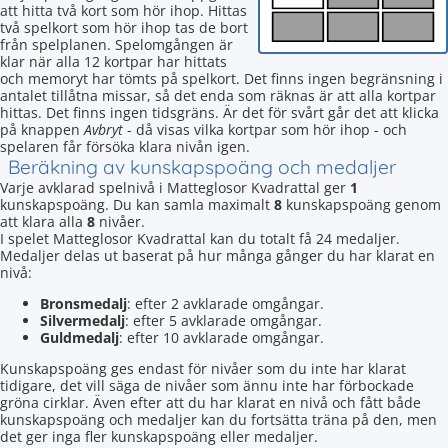
att hitta två kort som hör ihop. Hittas
två spelkort som hör ihop tas de bort
från spelplanen. Spelomgången är
klar när alla 12 kortpar har hittats
och memoryt har tömts på spelkort. Det finns ingen begränsning i
antalet tillåtna missar, så det enda som räknas är att alla kortpar
hittas. Det finns ingen tidsgräns. Är det för svårt går det att klicka
på knappen
Avbryt
- då visas vilka kortpar som hör ihop - och
spelaren får försöka klara nivån igen.
Beräkning av kunskapspoäng och medaljer
Varje avklarad spelnivå i Matteglosor Kvadrattal ger
1
kunskapspoäng. Du kan samla maximalt
8
kunskapspoäng genom
att klara alla
8
nivåer.
I spelet Matteglosor Kvadrattal kan du totalt få 24 medaljer.
Medaljer delas ut baserat på hur många gånger du har klarat en
nivå:
Bronsmedalj
: efter 2 avklarade omgångar.
Silvermedalj
: efter 5 avklarade omgångar.
Guldmedalj
: efter 10 avklarade omgångar.
Kunskapspoäng ges endast för nivåer som du inte har klarat
tidigare, det vill säga de nivåer som ännu inte har förbockade
gröna cirklar. Även efter att du har klarat en nivå och fått både
kunskapspoäng och medaljer kan du fortsätta träna på den, men
det ger inga fler kunskapspoäng eller medaljer.