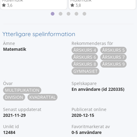
Matematik
Matematik
3,6
3,8
Ytterligare spelinformation
Ämne
Rekommenderas för
Matematik
ÅRSKURS 4
ÅRSKURS 5
ÅRSKURS 6
ÅRSKURS 7
ÅRSKURS 8
ÅRSKURS 9
GYMNASIET
Övar
Spelskapare
En användare (id 220335)
MULTIPLIKATION
DIVISION
KVADRATTAL
Senast uppdaterat
Publicerat online
2021-11-29
2020-12-15
Unikt id
Favoritmarkerat av
12484
0-5 användare