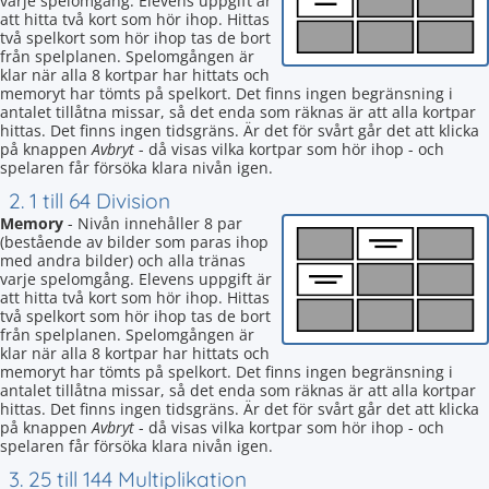
varje spelomgång. Elevens uppgift är
att hitta två kort som hör ihop. Hittas
två spelkort som hör ihop tas de bort
från spelplanen. Spelomgången är
klar när alla 8 kortpar har hittats och
memoryt har tömts på spelkort. Det finns ingen begränsning i
antalet tillåtna missar, så det enda som räknas är att alla kortpar
hittas. Det finns ingen tidsgräns. Är det för svårt går det att klicka
på knappen
Avbryt
- då visas vilka kortpar som hör ihop - och
spelaren får försöka klara nivån igen.
2. 1 till 64 Division
Memory
- Nivån innehåller 8 par
(bestående av bilder som paras ihop
med andra bilder) och alla tränas
varje spelomgång. Elevens uppgift är
att hitta två kort som hör ihop. Hittas
två spelkort som hör ihop tas de bort
från spelplanen. Spelomgången är
klar när alla 8 kortpar har hittats och
memoryt har tömts på spelkort. Det finns ingen begränsning i
antalet tillåtna missar, så det enda som räknas är att alla kortpar
hittas. Det finns ingen tidsgräns. Är det för svårt går det att klicka
på knappen
Avbryt
- då visas vilka kortpar som hör ihop - och
spelaren får försöka klara nivån igen.
3. 25 till 144 Multiplikation