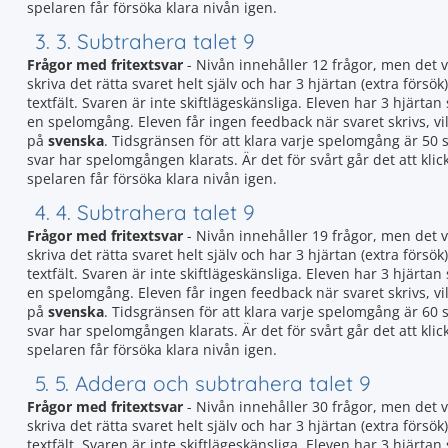
spelaren får försöka klara nivån igen.
3. 3. Subtrahera talet 9
Frågor med fritextsvar
- Nivån innehåller 12 frågor, men det 
skriva det rätta svaret helt själv och har 3 hjärtan (extra försök)
textfält. Svaren är inte skiftlägeskänsliga. Eleven har 3 hjär
en spelomgång. Eleven får ingen feedback när svaret skrivs, vil
på
svenska
. Tidsgränsen för att klara varje spelomgång är 50 s
svar har spelomgången klarats. Är det för svårt går det att kl
spelaren får försöka klara nivån igen.
4. 4. Subtrahera talet 9
Frågor med fritextsvar
- Nivån innehåller 19 frågor, men det 
skriva det rätta svaret helt själv och har 3 hjärtan (extra försök)
textfält. Svaren är inte skiftlägeskänsliga. Eleven har 3 hjär
en spelomgång. Eleven får ingen feedback när svaret skrivs, vil
på
svenska
. Tidsgränsen för att klara varje spelomgång är 60 s
svar har spelomgången klarats. Är det för svårt går det att kl
spelaren får försöka klara nivån igen.
5. 5. Addera och subtrahera talet 9
Frågor med fritextsvar
- Nivån innehåller 30 frågor, men det 
skriva det rätta svaret helt själv och har 3 hjärtan (extra försök)
textfält. Svaren är inte skiftlägeskänsliga. Eleven har 3 hjär