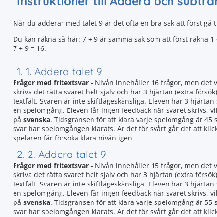
Instruktioner till Addera och subtr
När du adderar med talet 9 är det ofta en bra sak att först gå till
Du kan räkna så här: 7 + 9 är samma sak som att först räkna 1 + 9
7 + 9 = 16.
1. 1. Addera talet 9
Frågor med fritextsvar
- Nivån innehåller 16 frågor, men det 
skriva det rätta svaret helt själv och har 3 hjärtan (extra försök)
textfält. Svaren är inte skiftlägeskänsliga. Eleven har 3 hjär
en spelomgång. Eleven får ingen feedback när svaret skrivs, vil
på
svenska
. Tidsgränsen för att klara varje spelomgång är 45 s
svar har spelomgången klarats. Är det för svårt går det att kl
spelaren får försöka klara nivån igen.
2. 2. Addera talet 9
Frågor med fritextsvar
- Nivån innehåller 15 frågor, men det 
skriva det rätta svaret helt själv och har 3 hjärtan (extra försök)
textfält. Svaren är inte skiftlägeskänsliga. Eleven har 3 hjär
en spelomgång. Eleven får ingen feedback när svaret skrivs, vil
på
svenska
. Tidsgränsen för att klara varje spelomgång är 55 s
svar har spelomgången klarats. Är det för svårt går det att kl