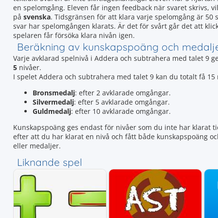
en spelomgång. Eleven får ingen feedback när svaret skrivs, vil
på
svenska
. Tidsgränsen för att klara varje spelomgång är 50 s
svar har spelomgången klarats. Är det för svårt går det att kl
spelaren får försöka klara nivån igen.
Beräkning av kunskapspoäng och medalj
Varje avklarad spelnivå i Addera och subtrahera med talet 9 g
5
nivåer.
I spelet Addera och subtrahera med talet 9 kan du totalt få 1
Bronsmedalj
: efter 2 avklarade omgångar.
Silvermedalj
: efter 5 avklarade omgångar.
Guldmedalj
: efter 10 avklarade omgångar.
Kunskapspoäng ges endast för nivåer som du inte har klarat tid
efter att du har klarat en nivå och fått både kunskapspoäng o
eller medaljer.
Liknande spel