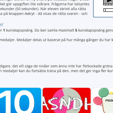
ket gör uppgiften lite svårare. Frågorna har talsyntes
ekunder (50 sekunder). När eleven skrivit alla rätta
icka på knappen
Avbryt
- då visas de rätta svaren - och
er
er
1
kunskapspoäng. Du kan samla maximalt
5
kunskapspoäng genom
5 medaljer. Medaljer delas ut baserat på hur många gånger du har k
igare, det vill säga de nivåer som ännu inte har förbockade gröna 
ch medaljer kan du fortsätta träna på den, men det ger inga fler 