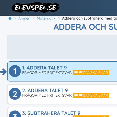
Ämnen
Matematik
Addera och subtrahera med ta
ADDERA OCH S
1. ADDERA TALET 9
1
FRÅGOR MED FRITEXTSVAR
GANSKA SVÅR
2. ADDERA TALET 9
2
FRÅGOR MED FRITEXTSVAR
GANSKA SVÅR
3. SUBTRAHERA TALET 9
3