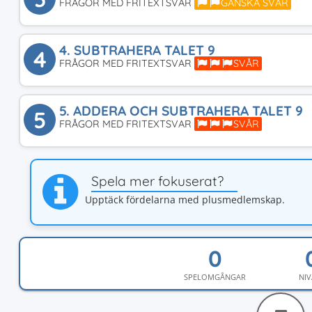
FRÅGOR MED FRITEXTSVAR
GANSKA SVÅR
4. SUBTRAHERA TALET 9
4
FRÅGOR MED FRITEXTSVAR
SVÅR
5. ADDERA OCH SUBTRAHERA TALET 9
5
FRÅGOR MED FRITEXTSVAR
SVÅR
Spela mer fokuserat?
Upptäck fördelarna med plusmedlemskap.
SPELOMGÅNGAR
NIV