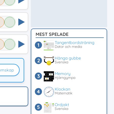
MEST SPELADE
Tangentbordsträning
Dator och media
Hänga gubbe
Svenska
emskap
Memory
Hjärngympa
Klockan
Matematik
Ordjakt
Svenska