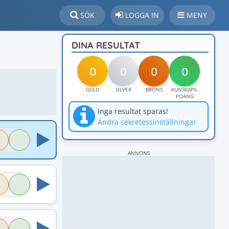
SÖK
LOGGA IN
MENY
DINA RESULTAT
0
0
0
0
GULD
SILVER
BRONS
KUNSKAPS-
POÄNG
Inga resultat sparas!
Ändra sekretessinställningar
ANNONS