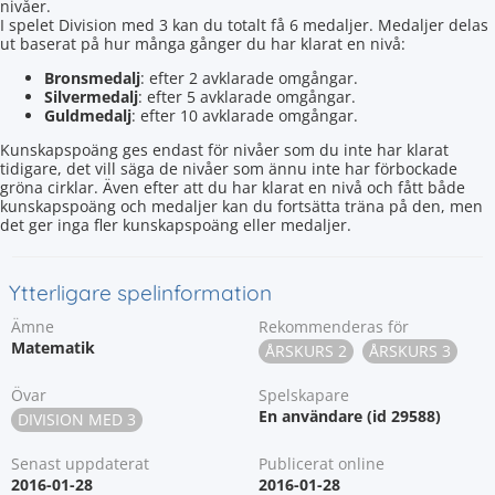
nivåer.
I spelet Division med 3 kan du totalt få 6 medaljer. Medaljer delas
ut baserat på hur många gånger du har klarat en nivå:
Bronsmedalj
: efter 2 avklarade omgångar.
Silvermedalj
: efter 5 avklarade omgångar.
Guldmedalj
: efter 10 avklarade omgångar.
Kunskapspoäng ges endast för nivåer som du inte har klarat
tidigare, det vill säga de nivåer som ännu inte har förbockade
gröna cirklar. Även efter att du har klarat en nivå och fått både
kunskapspoäng och medaljer kan du fortsätta träna på den, men
det ger inga fler kunskapspoäng eller medaljer.
Ytterligare spelinformation
Ämne
Rekommenderas för
Matematik
ÅRSKURS 2
ÅRSKURS 3
Övar
Spelskapare
En användare (id 29588)
DIVISION MED 3
Senast uppdaterat
Publicerat online
2016-01-28
2016-01-28