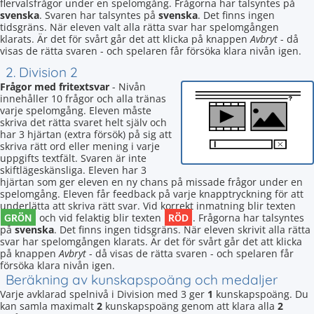
flervalsfrågor under en spelomgång. Frågorna har talsyntes på
svenska
. Svaren har talsyntes på
svenska
. Det finns ingen
tidsgräns. När eleven valt alla rätta svar har spelomgången
klarats. Är det för svårt går det att klicka på knappen
Avbryt
- då
visas de rätta svaren - och spelaren får försöka klara nivån igen.
2. Division 2
Frågor med fritextsvar
- Nivån
innehåller 10 frågor och alla tränas
varje spelomgång. Eleven måste
skriva det rätta svaret helt själv och
har 3 hjärtan (extra försök) på sig att
skriva rätt ord eller mening i varje
uppgifts textfält. Svaren är inte
skiftlägeskänsliga. Eleven har 3
hjärtan som ger eleven en ny chans på missade frågor under en
spelomgång. Eleven får feedback på varje knapptryckning för att
underlätta att skriva rätt svar. Vid korrekt inmatning blir texten
GRÖN
RÖD
och vid felaktig blir texten
. Frågorna har talsyntes
på
svenska
. Det finns ingen tidsgräns. När eleven skrivit alla rätta
svar har spelomgången klarats. Är det för svårt går det att klicka
på knappen
Avbryt
- då visas de rätta svaren - och spelaren får
försöka klara nivån igen.
Beräkning av kunskapspoäng och medaljer
Varje avklarad spelnivå i Division med 3 ger
1
kunskapspoäng. Du
kan samla maximalt
2
kunskapspoäng genom att klara alla
2