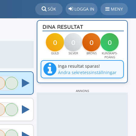
SÖK
LOGGA IN
MENY
DINA RESULTAT
0
0
0
0
GULD
SILVER
BRONS
KUNSKAPS-
POÄNG
Inga resultat sparas!
Ändra sekretessinställningar
ANNONS