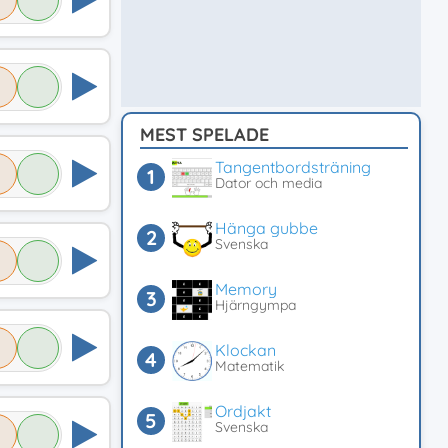
MEST SPELADE
Tangentbordsträning
Dator och media
Hänga gubbe
Svenska
Memory
Hjärngympa
Klockan
Matematik
Ordjakt
Svenska