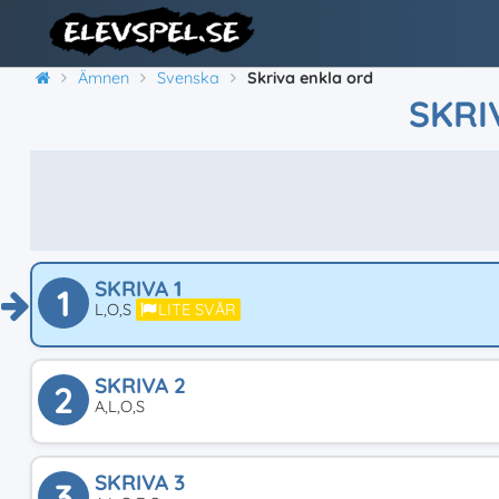
Ämnen
Svenska
Skriva enkla ord
SKRI
SKRIVA 1
1
L,O,S
LITE SVÅR
SKRIVA 2
2
A,L,O,S
SKRIVA 3
3