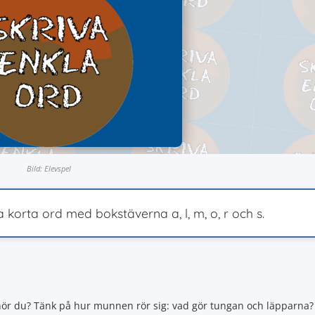
Bild: Elevspel
a korta ord med bokstäverna a, l, m, o, r och s.
ud hör du? Tänk på hur munnen rör sig: vad gör tungan och läpparna?