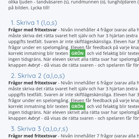
olika ljuden - tandväsaren (s), rundmunnen (o), tunghöjdaren (e
på bilden. Lycka till!
1. Skriva 1 (l,o,s)
Frågor med fritextsvar
- Nivån innehåller 4 frågor (varav alla 
måste skriva det rätta svaret helt själv och har 3 hjärtan (extra 
uppgifts textfält. Svaren är inte skiftlägeskänsliga. Eleven ha
frågor under en spelomgång. Eleven får feedback på varje knappt
GRÖN
korrekt inmatning blir texten
och vid felaktig blir text
ingen tidsgräns. När eleven skrivit alla rätta svar har spelomgån
knappen
Avbryt
- då visas de rätta svaren - och spelaren får fö
2. Skriva 2 (a,l,o,s)
Frågor med fritextsvar
- Nivån innehåller 6 frågor (varav alla 
måste skriva det rätta svaret helt själv och har 3 hjärtan (extra 
uppgifts textfält. Svaren är inte skiftlägeskänsliga. Eleven ha
frågor under en spelomgång. Eleven får feedback på varje knappt
GRÖN
korrekt inmatning blir texten
och vid felaktig blir text
ingen tidsgräns. När eleven skrivit alla rätta svar har spelomgån
knappen
Avbryt
- då visas de rätta svaren - och spelaren får fö
3. Skriva 3 (a,l,o,r,s)
Frågor med fritextsvar
- Nivån innehåller 7 frågor (varav alla 