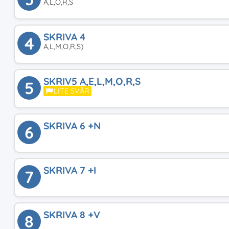
A,L,O,R,S
SKRIVA 4
4
A,L,M,O,R,S)
SKRIV5 A,E,L,M,O,R,S
5
LITE SVÅR
SKRIVA 6 +N
6
SKRIVA 7 +I
7
SKRIVA 8 +V
8