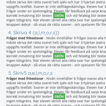
måste skriva det rätta svaret helt själv och har 3 hjärtan (extra 
uppgifts textfält. Svaren är inte skiftlägeskänsliga. Eleven ha
frågor under en spelomgång. Eleven får feedback på varje knappt
GRÖN
korrekt inmatning blir texten
och vid felaktig blir text
ingen tidsgräns. När eleven skrivit alla rätta svar har spelomgån
knappen
Avbryt
- då visas de rätta svaren - och spelaren får fö
4. Skriva 4 (a,l,m,o,r,s))
Frågor med fritextsvar
- Nivån innehåller 9 frågor (varav alla 
måste skriva det rätta svaret helt själv och har 3 hjärtan (extra 
uppgifts textfält. Svaren är inte skiftlägeskänsliga. Eleven ha
frågor under en spelomgång. Eleven får feedback på varje knappt
GRÖN
korrekt inmatning blir texten
och vid felaktig blir text
ingen tidsgräns. När eleven skrivit alla rätta svar har spelomgån
knappen
Avbryt
- då visas de rätta svaren - och spelaren får fö
5. Skriv5 a,e,l,m,o,r,s
Frågor med fritextsvar
- Nivån innehåller 6 frågor (varav alla 
måste skriva det rätta svaret helt själv och har 3 hjärtan (extra 
uppgifts textfält. Svaren är inte skiftlägeskänsliga. Eleven ha
frågor under en spelomgång. Eleven får feedback på varje knappt
GRÖN
korrekt inmatning blir texten
och vid felaktig blir text
ingen tidsgräns. När eleven skrivit alla rätta svar har spelomgån
knappen
Avbryt
- då visas de rätta svaren - och spelaren får fö