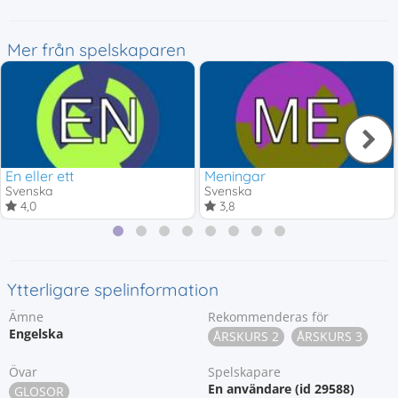
Mer från spelskaparen
En eller ett
Meningar
Svenska
Svenska
4,0
3,8
Ytterligare spelinformation
Ämne
Rekommenderas för
Engelska
ÅRSKURS 2
ÅRSKURS 3
Övar
Spelskapare
En användare (id 29588)
GLOSOR