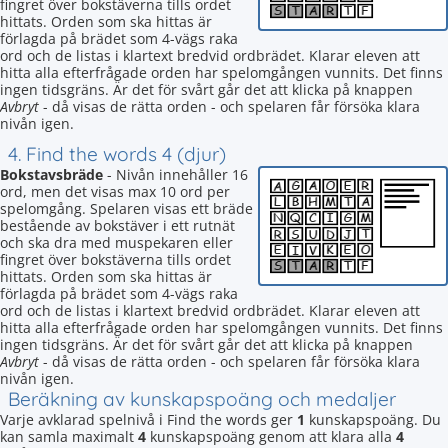
fingret över bokstäverna tills ordet
hittats. Orden som ska hittas är
förlagda på brädet som 4-vägs raka
ord och de listas i klartext bredvid ordbrädet. Klarar eleven att
hitta alla efterfrågade orden har spelomgången vunnits. Det finns
ingen tidsgräns. Är det för svårt går det att klicka på knappen
Avbryt
- då visas de rätta orden - och spelaren får försöka klara
nivån igen.
4. Find the words 4 (djur)
Bokstavsbräde
- Nivån innehåller 16
ord, men det visas max 10 ord per
spelomgång. Spelaren visas ett bräde
bestående av bokstäver i ett rutnät
och ska dra med muspekaren eller
fingret över bokstäverna tills ordet
hittats. Orden som ska hittas är
förlagda på brädet som 4-vägs raka
ord och de listas i klartext bredvid ordbrädet. Klarar eleven att
hitta alla efterfrågade orden har spelomgången vunnits. Det finns
ingen tidsgräns. Är det för svårt går det att klicka på knappen
Avbryt
- då visas de rätta orden - och spelaren får försöka klara
nivån igen.
Beräkning av kunskapspoäng och medaljer
Varje avklarad spelnivå i Find the words ger
1
kunskapspoäng. Du
kan samla maximalt
4
kunskapspoäng genom att klara alla
4