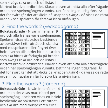
som 4-vägs raka ord och de listas i
klartext bredvid ordbrädet. Klarar eleven att hitta alla efterfrågade
orden har spelomgången vunnits. Det finns ingen tidsgräns. Är
det för svårt går det att klicka på knappen
Avbryt
- då visas de rätta
orden - och spelaren får försöka klara nivån igen.
2. Find the words 2 (veckodagarna)
Bokstavsbräde
- Nivån innehåller 9
ord och alla tränas varje spelomgång.
Spelaren visas ett bräde bestående
av bokstäver i ett rutnät och ska dra
med muspekaren eller fingret över
bokstäverna tills ordet hittats. Orden
som ska hittas är förlagda på brädet
som 4-vägs raka ord och de listas i
klartext bredvid ordbrädet. Klarar eleven att hitta alla efterfrågade
orden har spelomgången vunnits. Det finns ingen tidsgräns. Är
det för svårt går det att klicka på knappen
Avbryt
- då visas de rätta
orden - och spelaren får försöka klara nivån igen.
3. Find the words 3 (färgerna)
Bokstavsbräde
- Nivån innehåller 14
ord, men det visas max 10 ord per
spelomgång. Spelaren visas ett bräde
bestående av bokstäver i ett rutnät
och ska dra med muspekaren eller