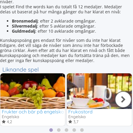
nivåer.
I spelet Find the words kan du totalt få 12 medaljer. Medaljer
delas ut baserat på hur många gånger du har klarat en nivå:
Bronsmedalj
: efter 2 avklarade omgångar.
Silvermedalj
: efter 5 avklarade omgångar.
Guldmedalj
: efter 10 avklarade omgångar.
Kunskapspoäng ges endast för nivåer som du inte har klarat
tidigare, det vill säga de nivåer som ännu inte har förbockade
gröna cirklar. Även efter att du har klarat en nivå och fått både
kunskapspoäng och medaljer kan du fortsätta träna på den, men
det ger inga fler kunskapspoäng eller medaljer.
Liknande spel
Frukter och bär på engelska
Frukostord
Engelska
Engelska
4,2
3,7