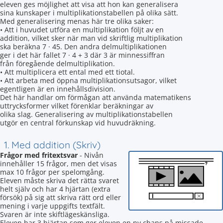
eleven ges möjlighet att visa att hon kan generalisera
sina kunskaper i multiplikationstabellen på olika sätt.
Med generalisering menas här tre olika saker:
• Att i huvudet utföra en multiplikation följt av en
addition, vilket sker när man vid skriftlig multiplikation
ska beräkna 7 · 45. Den andra delmultiplikationen
ger i det här fallet 7 · 4 + 3 där 3 är minnessiffran
från föregående delmultiplikation.
• Att multiplicera ett ental med ett tiotal.
• Att arbeta med öppna multiplikationsutsagor, vilket
egentligen är en innehållsdivision.
Det här handlar om förmågan att använda matematikens
uttrycksformer vilket förenklar beräkningar av
olika slag. Generalisering av multiplikationstabellen
utgör en central förkunskap vid huvudräkning.
1. Med addition (Skriv)
Frågor med fritextsvar
- Nivån
innehåller 15 frågor, men det visas
max 10 frågor per spelomgång.
Eleven måste skriva det rätta svaret
helt själv och har 4 hjärtan (extra
försök) på sig att skriva rätt ord eller
mening i varje uppgifts textfält.
Svaren är inte skiftlägeskänsliga.
Eleven har 3 hjärtan som ger eleven en ny chans på missade