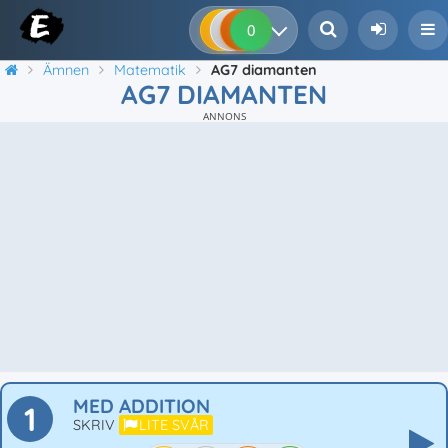
0
0
0
0
Ämnen
Matematik
AG7 diamanten
AG7 DIAMANTEN
ANNONS
MED ADDITION
1
SKRIV
LITE SVÅR