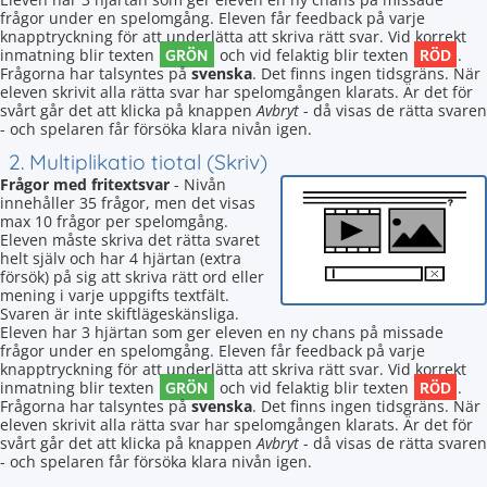
frågor under en spelomgång. Eleven får feedback på varje
knapptryckning för att underlätta att skriva rätt svar. Vid korrekt
GRÖN
RÖD
inmatning blir texten
och vid felaktig blir texten
.
Frågorna har talsyntes på
svenska
. Det finns ingen tidsgräns. När
eleven skrivit alla rätta svar har spelomgången klarats. Är det för
svårt går det att klicka på knappen
Avbryt
- då visas de rätta svaren
- och spelaren får försöka klara nivån igen.
2. Multiplikatio tiotal (Skriv)
Frågor med fritextsvar
- Nivån
innehåller 35 frågor, men det visas
max 10 frågor per spelomgång.
Eleven måste skriva det rätta svaret
helt själv och har 4 hjärtan (extra
försök) på sig att skriva rätt ord eller
mening i varje uppgifts textfält.
Svaren är inte skiftlägeskänsliga.
Eleven har 3 hjärtan som ger eleven en ny chans på missade
frågor under en spelomgång. Eleven får feedback på varje
knapptryckning för att underlätta att skriva rätt svar. Vid korrekt
GRÖN
RÖD
inmatning blir texten
och vid felaktig blir texten
.
Frågorna har talsyntes på
svenska
. Det finns ingen tidsgräns. När
eleven skrivit alla rätta svar har spelomgången klarats. Är det för
svårt går det att klicka på knappen
Avbryt
- då visas de rätta svaren
- och spelaren får försöka klara nivån igen.