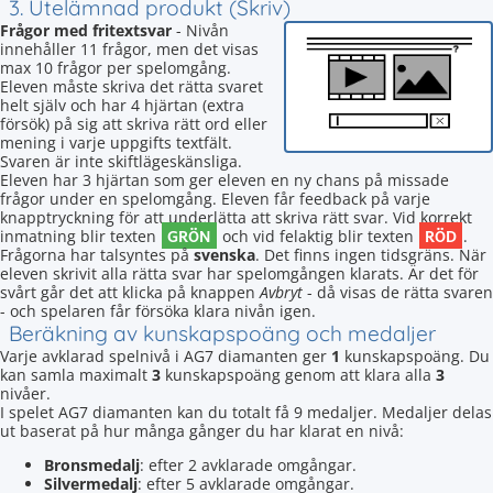
3. Utelämnad produkt (Skriv)
Frågor med fritextsvar
- Nivån
innehåller 11 frågor, men det visas
max 10 frågor per spelomgång.
Eleven måste skriva det rätta svaret
helt själv och har 4 hjärtan (extra
försök) på sig att skriva rätt ord eller
mening i varje uppgifts textfält.
Svaren är inte skiftlägeskänsliga.
Eleven har 3 hjärtan som ger eleven en ny chans på missade
frågor under en spelomgång. Eleven får feedback på varje
knapptryckning för att underlätta att skriva rätt svar. Vid korrekt
GRÖN
RÖD
inmatning blir texten
och vid felaktig blir texten
.
Frågorna har talsyntes på
svenska
. Det finns ingen tidsgräns. När
eleven skrivit alla rätta svar har spelomgången klarats. Är det för
svårt går det att klicka på knappen
Avbryt
- då visas de rätta svaren
- och spelaren får försöka klara nivån igen.
Beräkning av kunskapspoäng och medaljer
Varje avklarad spelnivå i AG7 diamanten ger
1
kunskapspoäng. Du
kan samla maximalt
3
kunskapspoäng genom att klara alla
3
nivåer.
I spelet AG7 diamanten kan du totalt få 9 medaljer. Medaljer delas
ut baserat på hur många gånger du har klarat en nivå:
Bronsmedalj
: efter 2 avklarade omgångar.
Silvermedalj
: efter 5 avklarade omgångar.