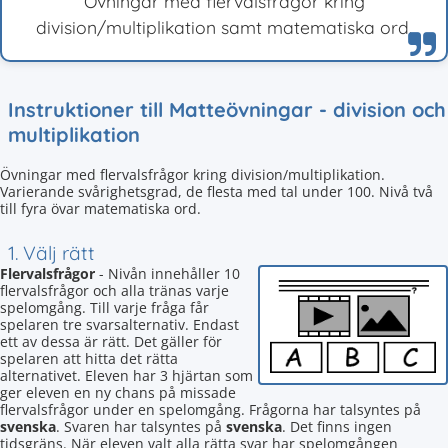
Övningar med flervalsfrågor kring
division/multiplikation samt matematiska ord.
Instruktioner till Matteövningar - division och
multiplikation
Övningar med flervalsfrågor kring division/multiplikation.
Varierande svårighetsgrad, de flesta med tal under 100. Nivå två
till fyra övar matematiska ord.
1. Välj rätt
Flervalsfrågor
- Nivån innehåller 10
flervalsfrågor och alla tränas varje
spelomgång. Till varje fråga får
spelaren tre svarsalternativ. Endast
ett av dessa är rätt. Det gäller för
spelaren att hitta det rätta
alternativet. Eleven har 3 hjärtan som
ger eleven en ny chans på missade
flervalsfrågor under en spelomgång. Frågorna har talsyntes på
svenska
. Svaren har talsyntes på
svenska
. Det finns ingen
tidsgräns. När eleven valt alla rätta svar har spelomgången