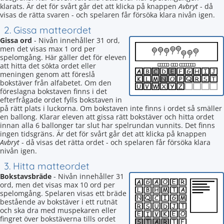
klarats. Är det för svårt går det att klicka på knappen
Avbryt
- då
visas de rätta svaren - och spelaren får försöka klara nivån igen.
2. Gissa matteordet
Gissa ord
- Nivån innehåller 31 ord,
men det visas max 1 ord per
spelomgång. Här gäller det för eleven
att hitta det sökta ordet eller
meningen genom att föreslå
bokstäver från alfabetet. Om den
föreslagna bokstaven finns i det
efterfrågade ordet fylls bokstaven in
på rätt plats i luckorna. Om bokstaven inte finns i ordet så smäller
en ballong. Klarar eleven att gissa rätt bokstäver och hitta ordet
innan alla 6 ballonger tar slut har spelrundan vunnits. Det finns
ingen tidsgräns. Är det för svårt går det att klicka på knappen
Avbryt
- då visas det rätta ordet - och spelaren får försöka klara
nivån igen.
3. Hitta matteordet
Bokstavsbräde
- Nivån innehåller 31
ord, men det visas max 10 ord per
spelomgång. Spelaren visas ett bräde
bestående av bokstäver i ett rutnät
och ska dra med muspekaren eller
fingret över bokstäverna tills ordet