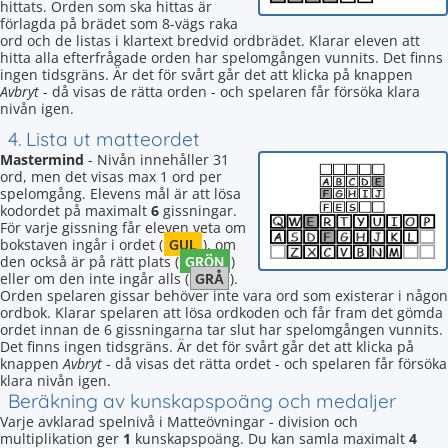
hittats. Orden som ska hittas är
förlagda på brädet som 8-vägs raka
ord och de listas i klartext bredvid ordbrädet. Klarar eleven att
hitta alla efterfrågade orden har spelomgången vunnits. Det finns
ingen tidsgräns. Är det för svårt går det att klicka på knappen
Avbryt
- då visas de rätta orden - och spelaren får försöka klara
nivån igen.
4. Lista ut matteordet
Mastermind
- Nivån innehåller 31
ord, men det visas max 1 ord per
spelomgång. Elevens mål är att lösa
kodordet på maximalt
6
gissningar.
För varje gissning får eleven veta om
GUL
bokstaven ingår i ordet (
), om
GRÖN
den också är på rätt plats (
)
GRÅ
eller om den inte ingår alls (
).
Orden spelaren gissar behöver inte vara ord som existerar i någon
ordbok. Klarar spelaren att lösa ordkoden och får fram det gömda
ordet innan de 6 gissningarna tar slut har spelomgången vunnits.
Det finns ingen tidsgräns. Är det för svårt går det att klicka på
knappen
Avbryt
- då visas det rätta ordet - och spelaren får försöka
klara nivån igen.
Beräkning av kunskapspoäng och medaljer
Varje avklarad spelnivå i Matteövningar - division och
multiplikation ger
1
kunskapspoäng. Du kan samla maximalt
4