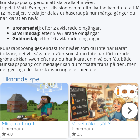
kunskapspoäng genom att klara alla
4
nivåer.
I spelet Matteövningar - division och multiplikation kan du totalt få
12 medaljer. Medaljer delas ut baserat på hur många gånger du
har klarat en nivå:
Bronsmedalj
: efter 2 avklarade omgångar.
Silvermedalj
: efter 5 avklarade omgångar.
Guldmedalj
: efter 10 avklarade omgångar.
Kunskapspoäng ges endast för nivåer som du inte har klarat
tidigare, det vill säga de nivåer som ännu inte har förbockade
gröna cirklar. Även efter att du har klarat en nivå och fått både
kunskapspoäng och medaljer kan du fortsätta träna på den, men
det ger inga fler kunskapspoäng eller medaljer.
Liknande spel
Minecraftmatte
Vilket räknesätt?
Matematik
Matematik
4,0
3,8