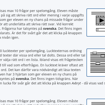
visas max 10 frågor per spelomgång. Eleven måste
 på sig att skriva rätt ord eller mening i varje uppgifts
tan som ger eleven en ny chans på missade frågor under
att underlätta att skriva rätt svar. Vid korrekt
. Frågorna har talsyntes på
svenska
. Det finns ingen
larats. Är det för svårt går det att klicka på knappen
a nivån igen.
10 lucktexter per spelomgång. Lucktexternas ordning
exter där vissa ord eller tal dolts. Dessa ord eller tal
r välja rätt ord i en lista. Ibland visas ett frågetecken
 till vad som efterfrågas. En lucktext kräver oftast att
t ord. Det kan därför vara nödvändigt att läsa texten
Eleven har 3 hjärtan som ger eleven en ny chans på
lsyntes på
svenska
. Det finns ingen tidsgräns. När
on lucka för svår går det att klicka på knappen
Avbryt
- då visas vad 
visas max 10 frågor per spelomgång. Eleven måste