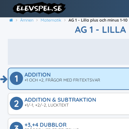
Ämnen
Matematik
AG 1 - Lilla plus och minus 1-10
AG 1 - LILL
ADDITION
1
+1 OCH +2, FRÅGOR MED FRITEXTSVAR
ADDITION & SUBTRAKTION
2
+1/-1, +2/-2, LUCKTEXT
+3,+4 DUBBLOR
3