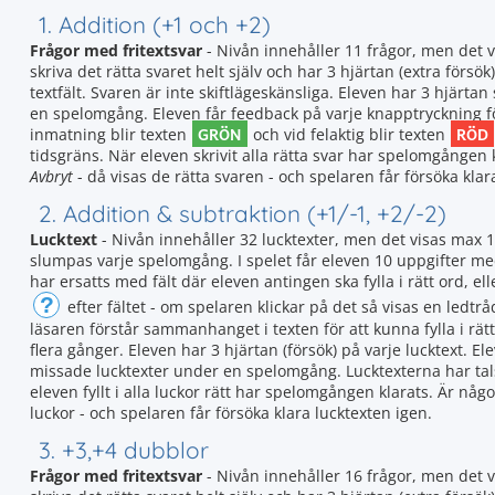
1. Addition (+1 och +2)
Frågor med fritextsvar
- Nivån innehåller 11 frågor, men det 
skriva det rätta svaret helt själv och har 3 hjärtan (extra försök)
textfält. Svaren är inte skiftlägeskänsliga. Eleven har 3 hjär
en spelomgång. Eleven får feedback på varje knapptryckning för 
GRÖN
RÖD
inmatning blir texten
och vid felaktig blir texten
tidsgräns. När eleven skrivit alla rätta svar har spelomgången k
Avbryt
- då visas de rätta svaren - och spelaren får försöka klar
2. Addition & subtraktion (+1/-1, +2/-2)
Lucktext
- Nivån innehåller 32 lucktexter, men det visas max 
slumpas varje spelomgång. I spelet får eleven 10 uppgifter med t
har ersatts med fält där eleven antingen ska fylla i rätt ord, elle
?
efter fältet - om spelaren klickar på det så visas en ledtråd
läsaren förstår sammanhanget i texten för att kunna fylla i rät
flera gånger. Eleven har 3 hjärtan (försök) på varje lucktext. 
missade lucktexter under en spelomgång. Lucktexterna har ta
eleven fyllt i alla luckor rätt har spelomgången klarats. Är någ
luckor - och spelaren får försöka klara lucktexten igen.
3. +3,+4 dubblor
Frågor med fritextsvar
- Nivån innehåller 16 frågor, men det 