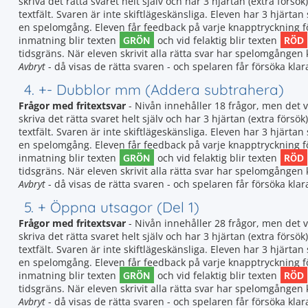
skriva det rätta svaret helt själv och har 3 hjärtan (extra försök)
textfält. Svaren är inte skiftlägeskänsliga. Eleven har 3 hjär
en spelomgång. Eleven får feedback på varje knapptryckning för 
GRÖN
RÖD
inmatning blir texten
och vid felaktig blir texten
tidsgräns. När eleven skrivit alla rätta svar har spelomgången k
Avbryt
- då visas de rätta svaren - och spelaren får försöka klar
4. +- Dubblor mm (Addera subtrahera)
Frågor med fritextsvar
- Nivån innehåller 18 frågor, men det 
skriva det rätta svaret helt själv och har 3 hjärtan (extra försök)
textfält. Svaren är inte skiftlägeskänsliga. Eleven har 3 hjär
en spelomgång. Eleven får feedback på varje knapptryckning för 
GRÖN
RÖD
inmatning blir texten
och vid felaktig blir texten
tidsgräns. När eleven skrivit alla rätta svar har spelomgången k
Avbryt
- då visas de rätta svaren - och spelaren får försöka klar
5. + Öppna utsagor (Del 1)
Frågor med fritextsvar
- Nivån innehåller 28 frågor, men det 
skriva det rätta svaret helt själv och har 3 hjärtan (extra försök)
textfält. Svaren är inte skiftlägeskänsliga. Eleven har 3 hjär
en spelomgång. Eleven får feedback på varje knapptryckning för 
GRÖN
RÖD
inmatning blir texten
och vid felaktig blir texten
tidsgräns. När eleven skrivit alla rätta svar har spelomgången k
Avbryt
- då visas de rätta svaren - och spelaren får försöka klar