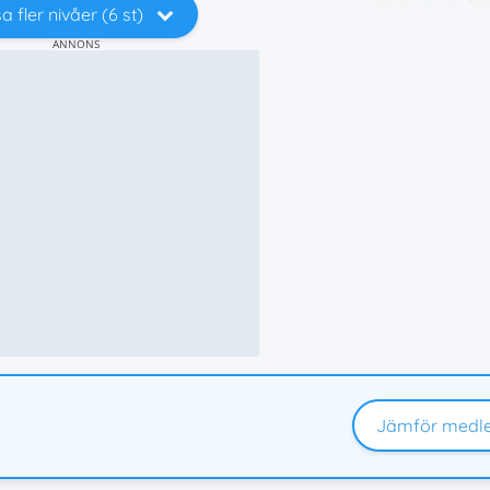
a fler nivåer (6 st)
ANNONS
Jämför medl