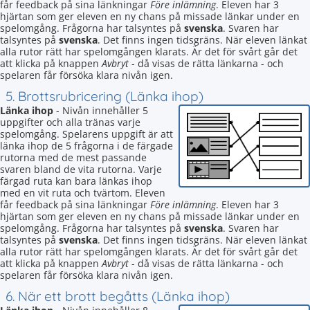
får feedback på sina länkningar
Före inlämning
. Eleven har 3
hjärtan som ger eleven en ny chans på missade länkar under en
spelomgång. Frågorna har talsyntes på
svenska
. Svaren har
talsyntes på
svenska
. Det finns ingen tidsgräns. När eleven länkat
alla rutor rätt har spelomgången klarats. Är det för svårt går det
att klicka på knappen
Avbryt
- då visas de rätta länkarna - och
spelaren får försöka klara nivån igen.
5. Brottsrubricering (Länka ihop)
Länka ihop
- Nivån innehåller 5
uppgifter och alla tränas varje
spelomgång. Spelarens uppgift är att
länka ihop de 5 frågorna i de färgade
rutorna med de mest passande
svaren bland de vita rutorna. Varje
färgad ruta kan bara länkas ihop
med en vit ruta och tvärtom. Eleven
får feedback på sina länkningar
Före inlämning
. Eleven har 3
hjärtan som ger eleven en ny chans på missade länkar under en
spelomgång. Frågorna har talsyntes på
svenska
. Svaren har
talsyntes på
svenska
. Det finns ingen tidsgräns. När eleven länkat
alla rutor rätt har spelomgången klarats. Är det för svårt går det
att klicka på knappen
Avbryt
- då visas de rätta länkarna - och
spelaren får försöka klara nivån igen.
6. När ett brott begåtts (Länka ihop)