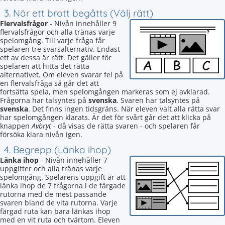
3. När ett brott begåtts (Välj rätt)
Flervalsfrågor
- Nivån innehåller 9
flervalsfrågor och alla tränas varje
spelomgång. Till varje fråga får
spelaren tre svarsalternativ. Endast
ett av dessa är rätt. Det gäller för
spelaren att hitta det rätta
alternativet. Om eleven svarar fel på
en flervalsfråga så går det att
fortsätta spela, men spelomgången markeras som ej avklarad.
Frågorna har talsyntes på
svenska
. Svaren har talsyntes på
svenska
. Det finns ingen tidsgräns. När eleven valt alla rätta svar
har spelomgången klarats. Är det för svårt går det att klicka på
knappen
Avbryt
- då visas de rätta svaren - och spelaren får
försöka klara nivån igen.
4. Begrepp (Länka ihop)
Länka ihop
- Nivån innehåller 7
uppgifter och alla tränas varje
spelomgång. Spelarens uppgift är att
länka ihop de 7 frågorna i de färgade
rutorna med de mest passande
svaren bland de vita rutorna. Varje
färgad ruta kan bara länkas ihop
med en vit ruta och tvärtom. Eleven