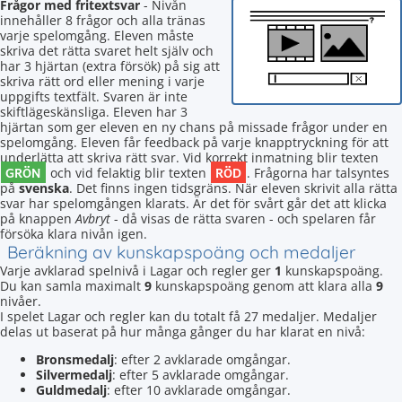
Frågor med fritextsvar
- Nivån
innehåller 8 frågor och alla tränas
varje spelomgång. Eleven måste
skriva det rätta svaret helt själv och
har 3 hjärtan (extra försök) på sig att
skriva rätt ord eller mening i varje
uppgifts textfält. Svaren är inte
skiftlägeskänsliga. Eleven har 3
hjärtan som ger eleven en ny chans på missade frågor under en
spelomgång. Eleven får feedback på varje knapptryckning för att
underlätta att skriva rätt svar. Vid korrekt inmatning blir texten
GRÖN
RÖD
och vid felaktig blir texten
. Frågorna har talsyntes
på
svenska
. Det finns ingen tidsgräns. När eleven skrivit alla rätta
svar har spelomgången klarats. Är det för svårt går det att klicka
på knappen
Avbryt
- då visas de rätta svaren - och spelaren får
försöka klara nivån igen.
Beräkning av kunskapspoäng och medaljer
Varje avklarad spelnivå i Lagar och regler ger
1
kunskapspoäng.
Du kan samla maximalt
9
kunskapspoäng genom att klara alla
9
nivåer.
I spelet Lagar och regler kan du totalt få 27 medaljer. Medaljer
delas ut baserat på hur många gånger du har klarat en nivå:
Bronsmedalj
: efter 2 avklarade omgångar.
Silvermedalj
: efter 5 avklarade omgångar.
Guldmedalj
: efter 10 avklarade omgångar.