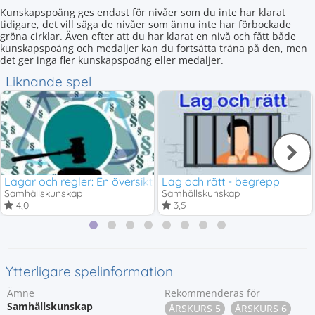
Kunskapspoäng ges endast för nivåer som du inte har klarat
tidigare, det vill säga de nivåer som ännu inte har förbockade
gröna cirklar. Även efter att du har klarat en nivå och fått både
kunskapspoäng och medaljer kan du fortsätta träna på den, men
det ger inga fler kunskapspoäng eller medaljer.
Liknande spel
Lagar och regler: En översikt
Lag och rätt - begrepp
Samhällskunskap
Samhällskunskap
4,0
3,5
Ytterligare spelinformation
Ämne
Rekommenderas för
Samhällskunskap
ÅRSKURS 5
ÅRSKURS 6