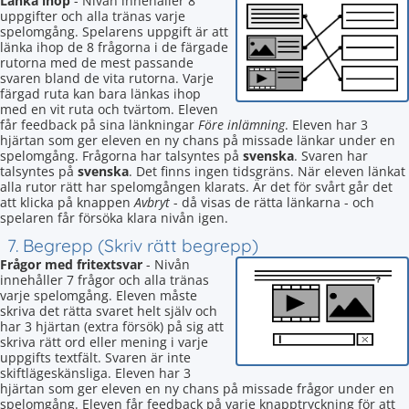
Länka ihop
- Nivån innehåller 8
uppgifter och alla tränas varje
spelomgång. Spelarens uppgift är att
länka ihop de 8 frågorna i de färgade
rutorna med de mest passande
svaren bland de vita rutorna. Varje
färgad ruta kan bara länkas ihop
med en vit ruta och tvärtom. Eleven
får feedback på sina länkningar
Före inlämning
. Eleven har 3
hjärtan som ger eleven en ny chans på missade länkar under en
spelomgång. Frågorna har talsyntes på
svenska
. Svaren har
talsyntes på
svenska
. Det finns ingen tidsgräns. När eleven länkat
alla rutor rätt har spelomgången klarats. Är det för svårt går det
att klicka på knappen
Avbryt
- då visas de rätta länkarna - och
spelaren får försöka klara nivån igen.
7. Begrepp (Skriv rätt begrepp)
Frågor med fritextsvar
- Nivån
innehåller 7 frågor och alla tränas
varje spelomgång. Eleven måste
skriva det rätta svaret helt själv och
har 3 hjärtan (extra försök) på sig att
skriva rätt ord eller mening i varje
uppgifts textfält. Svaren är inte
skiftlägeskänsliga. Eleven har 3
hjärtan som ger eleven en ny chans på missade frågor under en
spelomgång. Eleven får feedback på varje knapptryckning för att