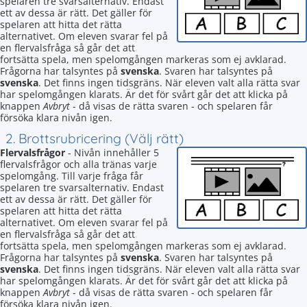
spelaren tre svarsalternativ. Endast
ett av dessa är rätt. Det gäller för
spelaren att hitta det rätta
alternativet. Om eleven svarar fel på
en flervalsfråga så går det att
fortsätta spela, men spelomgången markeras som ej avklarad.
Frågorna har talsyntes på
svenska
. Svaren har talsyntes på
svenska
. Det finns ingen tidsgräns. När eleven valt alla rätta svar
har spelomgången klarats. Är det för svårt går det att klicka på
knappen
Avbryt
- då visas de rätta svaren - och spelaren får
försöka klara nivån igen.
2. Brottsrubricering (Välj rätt)
Flervalsfrågor
- Nivån innehåller 5
flervalsfrågor och alla tränas varje
spelomgång. Till varje fråga får
spelaren tre svarsalternativ. Endast
ett av dessa är rätt. Det gäller för
spelaren att hitta det rätta
alternativet. Om eleven svarar fel på
en flervalsfråga så går det att
fortsätta spela, men spelomgången markeras som ej avklarad.
Frågorna har talsyntes på
svenska
. Svaren har talsyntes på
svenska
. Det finns ingen tidsgräns. När eleven valt alla rätta svar
har spelomgången klarats. Är det för svårt går det att klicka på
knappen
Avbryt
- då visas de rätta svaren - och spelaren får
försöka klara nivån igen.