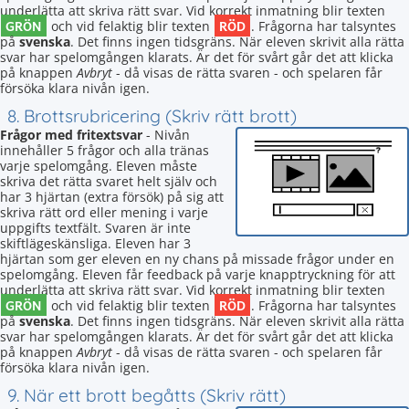
underlätta att skriva rätt svar. Vid korrekt inmatning blir texten
GRÖN
RÖD
och vid felaktig blir texten
. Frågorna har talsyntes
på
svenska
. Det finns ingen tidsgräns. När eleven skrivit alla rätta
svar har spelomgången klarats. Är det för svårt går det att klicka
på knappen
Avbryt
- då visas de rätta svaren - och spelaren får
försöka klara nivån igen.
8. Brottsrubricering (Skriv rätt brott)
Frågor med fritextsvar
- Nivån
innehåller 5 frågor och alla tränas
varje spelomgång. Eleven måste
skriva det rätta svaret helt själv och
har 3 hjärtan (extra försök) på sig att
skriva rätt ord eller mening i varje
uppgifts textfält. Svaren är inte
skiftlägeskänsliga. Eleven har 3
hjärtan som ger eleven en ny chans på missade frågor under en
spelomgång. Eleven får feedback på varje knapptryckning för att
underlätta att skriva rätt svar. Vid korrekt inmatning blir texten
GRÖN
RÖD
och vid felaktig blir texten
. Frågorna har talsyntes
på
svenska
. Det finns ingen tidsgräns. När eleven skrivit alla rätta
svar har spelomgången klarats. Är det för svårt går det att klicka
på knappen
Avbryt
- då visas de rätta svaren - och spelaren får
försöka klara nivån igen.
9. När ett brott begåtts (Skriv rätt)