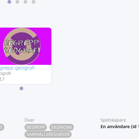
och medier
grepp geografi
ografi
,7
Övar
Spelskapare
En användare (id 
5
BEGREPP
EKONOMI
SAMHÄLLSRESURSER