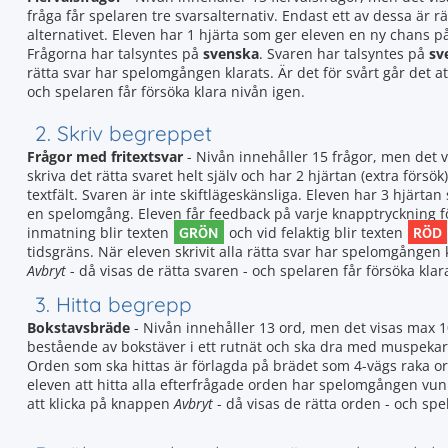
fråga får spelaren tre svarsalternativ. Endast ett av dessa är rät
alternativet. Eleven har 1 hjärta som ger eleven en ny chans 
Frågorna har talsyntes på
svenska
. Svaren har talsyntes på
sv
rätta svar har spelomgången klarats. Är det för svårt går det 
och spelaren får försöka klara nivån igen.
2. Skriv begreppet
Frågor med fritextsvar
- Nivån innehåller 15 frågor, men det 
skriva det rätta svaret helt själv och har 2 hjärtan (extra försök)
textfält. Svaren är inte skiftlägeskänsliga. Eleven har 3 hjär
en spelomgång. Eleven får feedback på varje knapptryckning för 
GRÖN
RÖD
inmatning blir texten
och vid felaktig blir texten
tidsgräns. När eleven skrivit alla rätta svar har spelomgången k
Avbryt
- då visas de rätta svaren - och spelaren får försöka klar
3. Hitta begrepp
Bokstavsbräde
- Nivån innehåller 13 ord, men det visas max 1
bestående av bokstäver i ett rutnät och ska dra med muspekaren 
Orden som ska hittas är förlagda på brädet som 4-vägs raka ord
eleven att hitta alla efterfrågade orden har spelomgången vunni
att klicka på knappen
Avbryt
- då visas de rätta orden - och spe