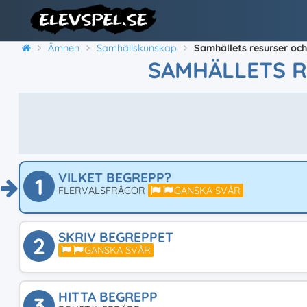
Ämnen
Samhällskunskap
Samhällets resurser oc
SAMHÄLLETS 
VILKET BEGREPP?
1
FLERVALSFRÅGOR
GANSKA SVÅR
SKRIV BEGREPPET
2
GANSKA SVÅR
HITTA BEGREPP
3