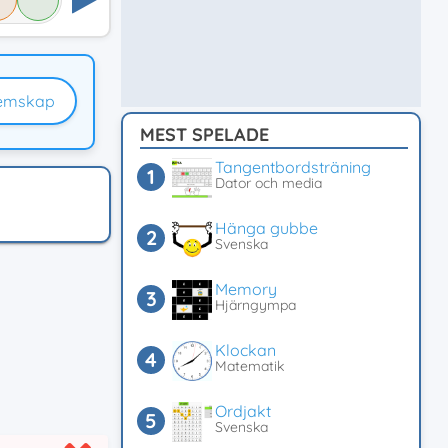
emskap
MEST SPELADE
Tangentbordsträning
Dator och media
Hänga gubbe
Svenska
Memory
Hjärngympa
Klockan
Matematik
Ordjakt
Svenska