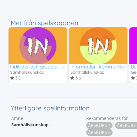
Mer från spelskaparen
Individer och grupper i samhället
Information, kommunikation 
Be
Samhällskunskap
Samhällskunskap
Ge
3,8
3,6
3
Ytterligare spelinformation
Ämne
Rekommenderas för
Samhällskunskap
ÅRSKURS 4
ÅRSKURS 
ÅRSKURS 6