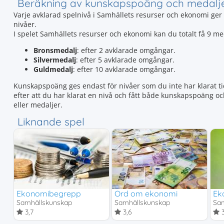
Beräkning av kunskapspoäng och medalj
Varje avklarad spelnivå i Samhällets resurser och ekonomi ger
nivåer.
I spelet Samhällets resurser och ekonomi kan du totalt få 9 m
Bronsmedalj
: efter 2 avklarade omgångar.
Silvermedalj
: efter 5 avklarade omgångar.
Guldmedalj
: efter 10 avklarade omgångar.
Kunskapspoäng ges endast för nivåer som du inte har klarat tid
efter att du har klarat en nivå och fått både kunskapspoäng o
eller medaljer.
Liknande spel
Ekonomibegrepp
Ord om ekonomi
Ek
Samhällskunskap
Samhällskunskap
Sam
3,7
3,6
3