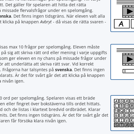
t. Det gäller för spelaren att hitta det rätta
på missade flervalsfrågor under en spelomgång.
enska
. Det finns ingen tidsgräns. När eleven valt alla
att klicka på knappen
Avbryt
- då visas de rätta svaren -
visas max 10 frågor per spelomgång. Eleven måste
 på sig att skriva rätt ord eller mening i varje uppgifts
tan som ger eleven en ny chans på missade frågor under
att underlätta att skriva rätt svar. Vid korrekt
. Frågorna har talsyntes på
svenska
. Det finns ingen
larats. Är det för svårt går det att klicka på knappen
a nivån igen.
0 ord per spelomgång. Spelaren visas ett bräde
eller fingret över bokstäverna tills ordet hittats.
 och de listas i klartext bredvid ordbrädet. Klarar
ts. Det finns ingen tidsgräns. Är det för svårt går det
laren får försöka klara nivån igen.