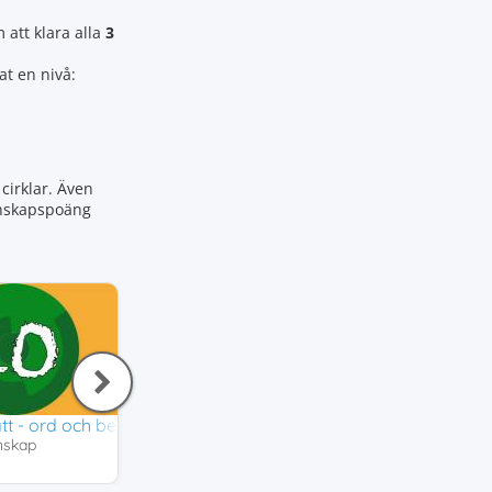
att klara alla
3
at en nivå:
cirklar. Även
kunskapspoäng
tt - ord och begrepp
Individer och grupper i samhället
Ekonomi
nskap
Samhällskunskap
Samhällskunskap
3,8
3,3