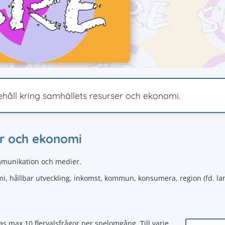
håll kring samhällets resurser och ekonomi.
ser och ekonomi
ommunikation och medier.
i, hållbar utveckling, inkomst, kommun, konsumera, region (fd. lan
as max 10 flervalsfrågor per spelomgång. Till varje