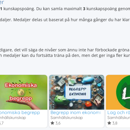
er
1
kunskapspoäng. Du kan samla maximalt
3
kunskapspoäng genom 
edaljer. Medaljer delas ut baserat på hur många gånger du har klar
igare, det vill säga de nivåer som ännu inte har förbockade gröna 
ch medaljer kan du fortsätta träna på den, men det ger inga fler 
onomiska begrepp
Begrepp inom ekonomi
Lag och rä
hällskunskap
Samhällskunskap
Samhällsku
,7
3,6
3,8