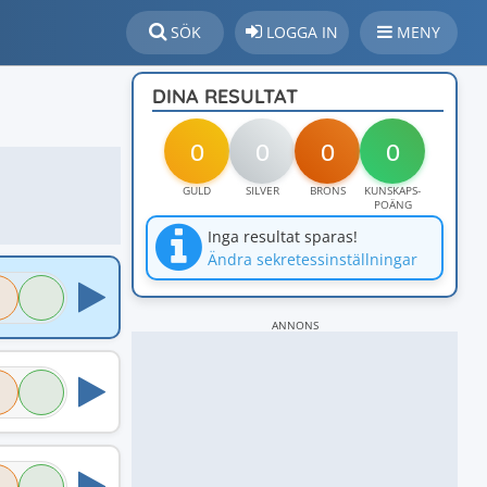
SÖK
LOGGA IN
MENY
DINA RESULTAT
0
0
0
0
GULD
SILVER
BRONS
KUNSKAPS-
POÄNG
Inga resultat sparas!
Ändra sekretessinställningar
ANNONS