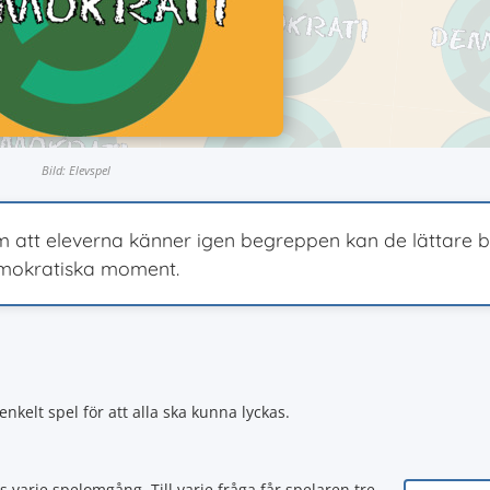
Bild: Elevspel
om att eleverna känner igen begreppen kan de lättare b
mokratiska moment.
nkelt spel för att alla ska kunna lyckas.
s varje spelomgång. Till varje fråga får spelaren tre