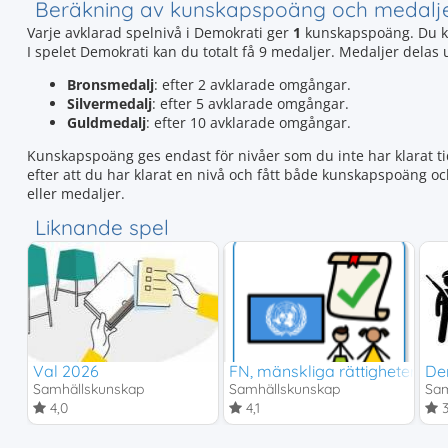
Beräkning av kunskapspoäng och medalj
Varje avklarad spelnivå i Demokrati ger
1
kunskapspoäng. Du k
I spelet Demokrati kan du totalt få 9 medaljer. Medaljer delas
Bronsmedalj
: efter 2 avklarade omgångar.
Silvermedalj
: efter 5 avklarade omgångar.
Guldmedalj
: efter 10 avklarade omgångar.
Kunskapspoäng ges endast för nivåer som du inte har klarat tid
efter att du har klarat en nivå och fått både kunskapspoäng o
eller medaljer.
Liknande spel
Val 2026
FN, mänskliga rättigheter oc
Dem
Samhällskunskap
Samhällskunskap
Sam
4,0
4,1
3