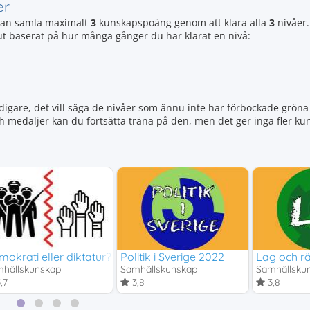
er
an samla maximalt
3
kunskapspoäng genom att klara alla
3
nivåer.
 ut baserat på hur många gånger du har klarat en nivå:
igare, det vill säga de nivåer som ännu inte har förbockade gröna 
ch medaljer kan du fortsätta träna på den, men det ger inga fler 
h barnkonventionen
okrati eller diktatur?
Politik i Sverige 2022
Lag och rä
hällskunskap
Samhällskunskap
Samhällsku
,7
3,8
3,8