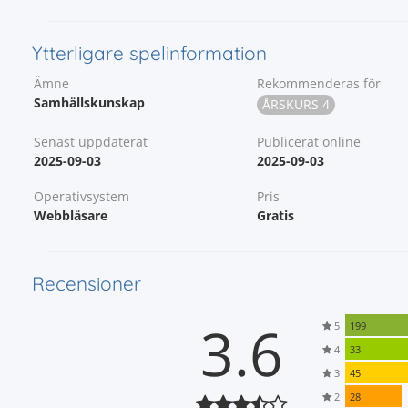
Ytterligare spelinformation
Ämne
Rekommenderas för
Samhällskunskap
ÅRSKURS 4
Senast uppdaterat
Publicerat online
2025-09-03
2025-09-03
Operativsystem
Pris
Webbläsare
Gratis
Recensioner
3.6
5
199
4
33
3
45
2
28