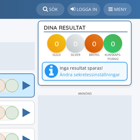
SÖK
LOGGA IN
MENY
DINA RESULTAT
0
0
0
0
GULD
SILVER
BRONS
KUNSKAPS-
POÄNG
Inga resultat sparas!
Ändra sekretessinställningar
ANNONS