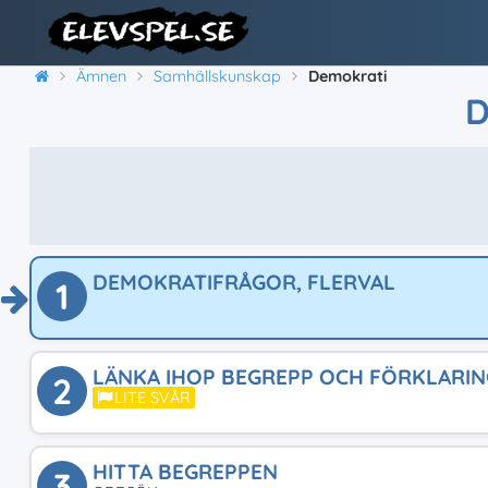
Ämnen
Samhällskunskap
Demokrati
D
DEMOKRATIFRÅGOR, FLERVAL
1
LÄNKA IHOP BEGREPP OCH FÖRKLARIN
2
LITE SVÅR
HITTA BEGREPPEN
3