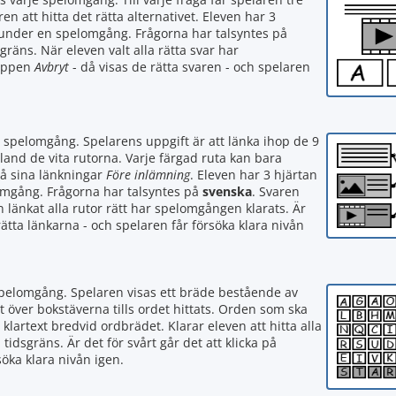
ren att hitta det rätta alternativet. Eleven har 3
 under en spelomgång. Frågorna har talsyntes på
sgräns. När eleven valt alla rätta svar har
nappen
Avbryt
- då visas de rätta svaren - och spelaren
e spelomgång. Spelarens uppgift är att länka ihop de 9
and de vita rutorna. Varje färgad ruta kan bara
på sina länkningar
Före inlämning
. Eleven har 3 hjärtan
omgång. Frågorna har talsyntes på
svenska
. Svaren
n länkat alla rutor rätt har spelomgången klarats. Är
rätta länkarna - och spelaren får försöka klara nivån
 spelomgång. Spelaren visas ett bräde bestående av
t över bokstäverna tills ordet hittats. Orden som ska
 klartext bredvid ordbrädet. Klarar eleven att hitta alla
dsgräns. Är det för svårt går det att klicka på
söka klara nivån igen.