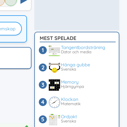
emskap
MEST SPELADE
Tangentbordsträning
Dator och media
Hänga gubbe
Svenska
Memory
Hjärngympa
Klockan
Matematik
Ordjakt
Svenska