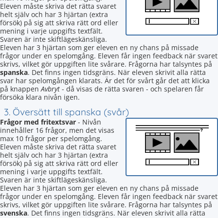
Eleven måste skriva det rätta svaret
helt själv och har 3 hjärtan (extra
försök) på sig att skriva rätt ord eller
mening i varje uppgifts textfält.
Svaren är inte skiftlägeskänsliga.
Eleven har 3 hjärtan som ger eleven en ny chans på missade
frågor under en spelomgång. Eleven får ingen feedback när svaret
skrivs, vilket gör uppgiften lite svårare. Frågorna har talsyntes på
spanska
. Det finns ingen tidsgräns. När eleven skrivit alla rätta
svar har spelomgången klarats. Är det för svårt går det att klicka
på knappen
Avbryt
- då visas de rätta svaren - och spelaren får
försöka klara nivån igen.
3. Översätt till spanska (svår)
Frågor med fritextsvar
- Nivån
innehåller 16 frågor, men det visas
max 10 frågor per spelomgång.
Eleven måste skriva det rätta svaret
helt själv och har 3 hjärtan (extra
försök) på sig att skriva rätt ord eller
mening i varje uppgifts textfält.
Svaren är inte skiftlägeskänsliga.
Eleven har 3 hjärtan som ger eleven en ny chans på missade
frågor under en spelomgång. Eleven får ingen feedback när svaret
skrivs, vilket gör uppgiften lite svårare. Frågorna har talsyntes på
svenska
. Det finns ingen tidsgräns. När eleven skrivit alla rätta