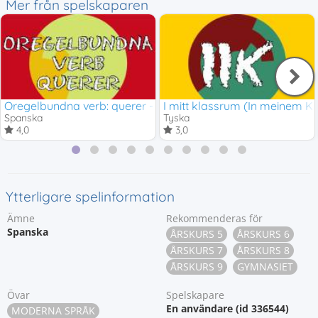
Mer från spelskaparen
Oregelbundna verb: querer - ir
I mitt klassrum (In meinem 
Spanska
Tyska
4,0
3,0
Ytterligare spelinformation
Ämne
Rekommenderas för
Spanska
ÅRSKURS 5
ÅRSKURS 6
ÅRSKURS 7
ÅRSKURS 8
ÅRSKURS 9
GYMNASIET
Övar
Spelskapare
En användare (id 336544)
MODERNA SPRÅK