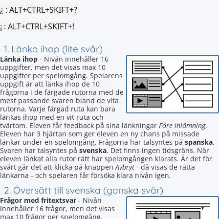
¿ :
ALT+CTRL+SKIFT+?
¡ :
ALT+CTRL+SKIFT+!
1. Länka ihop (lite svår)
Länka ihop
- Nivån innehåller 16
uppgifter, men det visas max 10
uppgifter per spelomgång. Spelarens
uppgift är att länka ihop de 10
frågorna i de färgade rutorna med de
mest passande svaren bland de vita
rutorna. Varje färgad ruta kan bara
länkas ihop med en vit ruta och
tvärtom. Eleven får feedback på sina länkningar
Före inlämning
.
Eleven har 3 hjärtan som ger eleven en ny chans på missade
länkar under en spelomgång. Frågorna har talsyntes på
spanska
.
Svaren har talsyntes på
svenska
. Det finns ingen tidsgräns. När
eleven länkat alla rutor rätt har spelomgången klarats. Är det för
svårt går det att klicka på knappen
Avbryt
- då visas de rätta
länkarna - och spelaren får försöka klara nivån igen.
2. Översätt till svenska (ganska svår)
Frågor med fritextsvar
- Nivån
innehåller 16 frågor, men det visas
max 10 frågor per spelomgång.