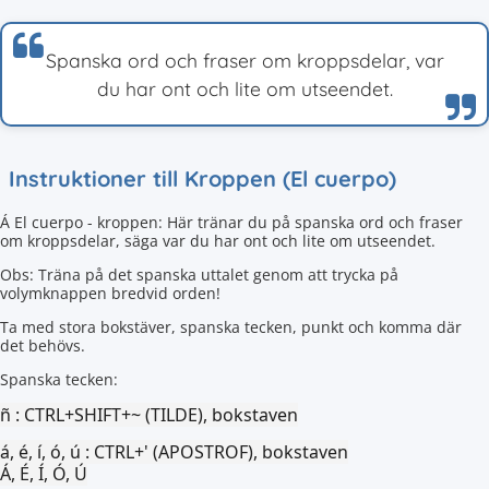
Spanska ord och fraser om kroppsdelar, var
du har ont och lite om utseendet.
Instruktioner till Kroppen (El cuerpo)
Á El cuerpo - kroppen: Här tränar du på spanska ord och fraser
om kroppsdelar, säga var du har ont och lite om utseendet.
Obs: Träna på det spanska uttalet genom att trycka på
volymknappen bredvid orden!
Ta med stora bokstäver, spanska tecken, punkt och komma där
det behövs.
Spanska tecken:
ñ :
CTRL+SHIFT+~ (TILDE), bokstaven
á, é, í, ó, ú :
CTRL+' (APOSTROF), bokstaven
Á, É, Í, Ó, Ú