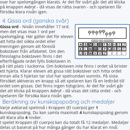
svar har spelomgången klarats. Är det för svårt går det att klicka
på knappen
Avbryt
- då visas de rätta svaren - och spelaren får
försöka klara nivån igen.
4. Gissa ord (ganska svår)
Gissa ord
- Nivån innehåller 17 ord,
men det visas max 1 ord per
spelomgång. Här gäller det för eleven
att hitta det sökta ordet eller
meningen genom att föreslå
bokstäver från alfabetet. Om den
föreslagna bokstaven finns i det
efterfrågade ordet fylls bokstaven in
på rätt plats i luckorna. Om bokstaven inte finns i ordet så brister
ett hjärta. Klarar eleven att gissa rätt bokstäver och hitta ordet
innan alla 5 hjärtan tar slut har spelrundan vunnits. På sista
försöket aktiveras en knapp så att spelaren kan få en ledtråd till
ordet som gissas. Det finns ingen tidsgräns. Är det för svårt går
det att klicka på knappen
Avbryt
- då visas det rätta ordet - och
spelaren får försöka klara nivån igen.
Beräkning av kunskapspoäng och medaljer
Varje avklarad spelnivå i Kroppen (El cuerpo) ger
1
kunskapspoäng. Du kan samla maximalt
4
kunskapspoäng genom
att klara alla
4
nivåer.
I spelet Kroppen (El cuerpo) kan du totalt få 12 medaljer. Medaljer
delas ut baserat på hur många gånger du har klarat en nivå: