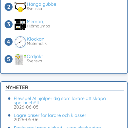
Hänga gubbe
Svenska
Memory
Hjärngympa
Klockan
Matematik
Ordjakt
Svenska
NYHETER
Elevspel AI hjälper dig som lärare att skapa
spelinnehåll
2026-06-05
Lägre priser för lärare och klasser
2026-05-06
Spela spel med pinkod – utan elevkonton