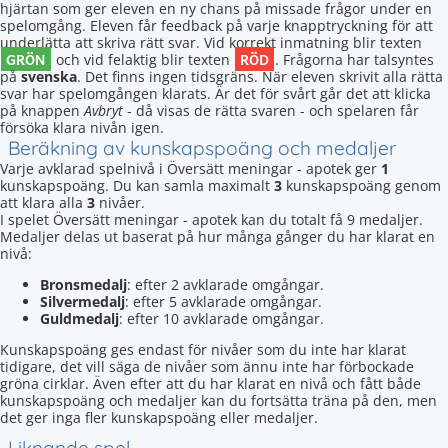
hjärtan som ger eleven en ny chans på missade frågor under en
spelomgång. Eleven får feedback på varje knapptryckning för att
underlätta att skriva rätt svar. Vid korrekt inmatning blir texten
GRÖN
RÖD
och vid felaktig blir texten
. Frågorna har talsyntes
på
svenska
. Det finns ingen tidsgräns. När eleven skrivit alla rätta
svar har spelomgången klarats. Är det för svårt går det att klicka
på knappen
Avbryt
- då visas de rätta svaren - och spelaren får
försöka klara nivån igen.
Beräkning av kunskapspoäng och medaljer
Varje avklarad spelnivå i Översätt meningar - apotek ger
1
kunskapspoäng. Du kan samla maximalt
3
kunskapspoäng genom
att klara alla
3
nivåer.
I spelet Översätt meningar - apotek kan du totalt få 9 medaljer.
Medaljer delas ut baserat på hur många gånger du har klarat en
nivå:
Bronsmedalj
: efter 2 avklarade omgångar.
Silvermedalj
: efter 5 avklarade omgångar.
Guldmedalj
: efter 10 avklarade omgångar.
Kunskapspoäng ges endast för nivåer som du inte har klarat
tidigare, det vill säga de nivåer som ännu inte har förbockade
gröna cirklar. Även efter att du har klarat en nivå och fått både
kunskapspoäng och medaljer kan du fortsätta träna på den, men
det ger inga fler kunskapspoäng eller medaljer.