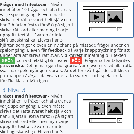
Frågor med fritextsvar
- Nivån
innehåller 10 frågor och alla tränas
varje spelomgång. Eleven måste
skriva det rätta svaret helt själv och
har 3 hjärtan (extra försök) på sig att
skriva rätt ord eller mening i varje
uppgifts textfält. Svaren är inte
skiftlägeskänsliga. Eleven har 3
hjärtan som ger eleven en ny chans på missade frågor under en
spelomgång. Eleven får feedback på varje knapptryckning för att
underlätta att skriva rätt svar. Vid korrekt inmatning blir texten
GRÖN
RÖD
och vid felaktig blir texten
. Frågorna har talsyntes
på
svenska
. Det finns ingen tidsgräns. När eleven skrivit alla rätta
svar har spelomgången klarats. Är det för svårt går det att klicka
på knappen
Avbryt
- då visas de rätta svaren - och spelaren får
försöka klara nivån igen.
3. Nivel 3
Frågor med fritextsvar
- Nivån
innehåller 10 frågor och alla tränas
varje spelomgång. Eleven måste
skriva det rätta svaret helt själv och
har 3 hjärtan (extra försök) på sig att
skriva rätt ord eller mening i varje
uppgifts textfält. Svaren är inte
skiftlägeskänsliga. Eleven har 3