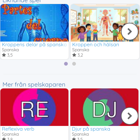
Liknande spel
Kroppens delar på spanska
Kroppen och hälsan
Spanska
Spanska
3,5
3,2
Mer från spelskaparen
Reflexiva verb
Djur på spanska
Spanska
Spanska
3,8
3,5