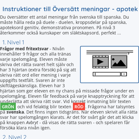
Instruktioner till Översätt meningar - apotek
Du översätter ett antal meningar från svenska till spanska. Du
måste hålla reda på duele - duelen, kroppsdelar på spanska,
apoteksord genitiv, demonstrativa pronomen. På nivå 3
återkommer också kunskaper om släktskapsord, perfekt ...
1. Nivel 1
Frågor med fritextsvar
- Nivån
innehåller 9 frågor och alla tränas
varje spelomgång. Eleven måste
skriva det rätta svaret helt själv och
har 3 hjärtan (extra försök) på sig att
skriva rätt ord eller mening i varje
uppgifts textfält. Svaren är inte
skiftlägeskänsliga. Eleven har 3
hjärtan som ger eleven en ny chans på missade frågor under en
spelomgång. Eleven får feedback på varje knapptryckning för att
underlätta att skriva rätt svar. Vid korrekt inmatning blir texten
GRÖN
RÖD
och vid felaktig blir texten
. Frågorna har talsyntes
på
svenska
. Det finns ingen tidsgräns. När eleven skrivit alla rätta
svar har spelomgången klarats. Är det för svårt går det att klicka
på knappen
Avbryt
- då visas de rätta svaren - och spelaren får
försöka klara nivån igen.
2. Nivel 2