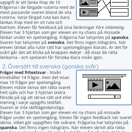
uppgift är att länka ihop de 10
frågorna i de färgade rutorna med de
mest passande svaren bland de vita
rutorna. Varje färgad ruta kan bara
länkas ihop med en vit ruta och
tvärtom. Eleven får feedback på sina länkningar
Före inlämning
.
Eleven har 3 hjärtan som ger eleven en ny chans på missade
länkar under en spelomgång. Frågorna har talsyntes på
spanska
.
Svaren har talsyntes på
svenska
. Det finns ingen tidsgräns. När
eleven länkat alla rutor rätt har spelomgången klarats. Är det för
svårt går det att klicka på knappen
Avbryt
- då visas de rätta
länkarna - och spelaren får försöka klara nivån igen.
2. Översätt till svenska (ganska svår)
Frågor med fritextsvar
- Nivån
innehåller 14 frågor, men det visas
max 10 frågor per spelomgång.
Eleven måste skriva det rätta svaret
helt själv och har 3 hjärtan (extra
försök) på sig att skriva rätt ord eller
mening i varje uppgifts textfält.
Svaren är inte skiftlägeskänsliga.
Eleven har 3 hjärtan som ger eleven en ny chans på missade
frågor under en spelomgång. Eleven får ingen feedback när svaret
skrivs, vilket gör uppgiften lite svårare. Frågorna har talsyntes på
spanska
. Det finns ingen tidsgräns. När eleven skrivit alla rätta