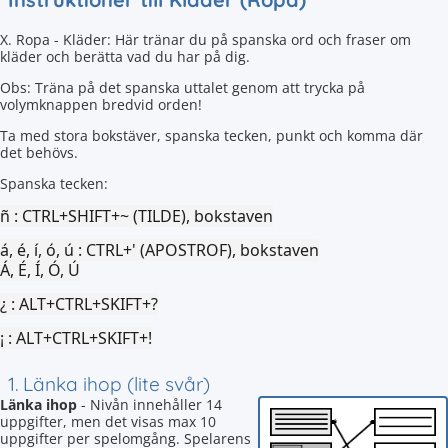
X. Ropa - Kläder: Här tränar du på spanska ord och fraser om
kläder och berätta vad du har på dig.
Obs: Träna på det spanska uttalet genom att trycka på
volymknappen bredvid orden!
Ta med stora bokstäver, spanska tecken, punkt och komma där
det behövs.
Spanska tecken:
ñ :
CTRL+SHIFT+~ (TILDE), bokstaven
á, é, í, ó, ú :
CTRL+' (APOSTROF), bokstaven
Á, É, Í, Ó, Ú
¿ :
ALT+CTRL+SKIFT+?
¡ :
ALT+CTRL+SKIFT+!
1. Länka ihop (lite svår)
Länka ihop
- Nivån innehåller 14
uppgifter, men det visas max 10
uppgifter per spelomgång. Spelarens