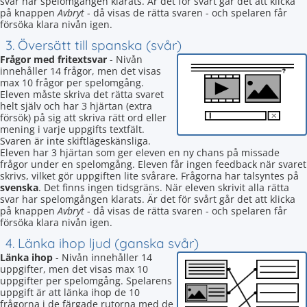
svar har spelomgången klarats. Är det för svårt går det att klicka
på knappen
Avbryt
- då visas de rätta svaren - och spelaren får
försöka klara nivån igen.
3. Översätt till spanska (svår)
Frågor med fritextsvar
- Nivån
innehåller 14 frågor, men det visas
max 10 frågor per spelomgång.
Eleven måste skriva det rätta svaret
helt själv och har 3 hjärtan (extra
försök) på sig att skriva rätt ord eller
mening i varje uppgifts textfält.
Svaren är inte skiftlägeskänsliga.
Eleven har 3 hjärtan som ger eleven en ny chans på missade
frågor under en spelomgång. Eleven får ingen feedback när svaret
skrivs, vilket gör uppgiften lite svårare. Frågorna har talsyntes på
svenska
. Det finns ingen tidsgräns. När eleven skrivit alla rätta
svar har spelomgången klarats. Är det för svårt går det att klicka
på knappen
Avbryt
- då visas de rätta svaren - och spelaren får
försöka klara nivån igen.
4. Länka ihop ljud (ganska svår)
Länka ihop
- Nivån innehåller 14
uppgifter, men det visas max 10
uppgifter per spelomgång. Spelarens
uppgift är att länka ihop de 10
frågorna i de färgade rutorna med de