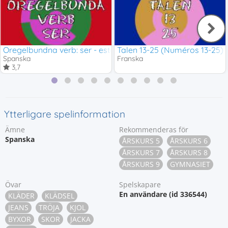
Oregelbundna verb: ser - estar
Talen 13-25 (Numéros 13-25)
Spanska
Franska
3,7
Ytterligare spelinformation
Ämne
Rekommenderas för
Spanska
ÅRSKURS 5
ÅRSKURS 6
ÅRSKURS 7
ÅRSKURS 8
ÅRSKURS 9
GYMNASIET
Övar
Spelskapare
En användare (id 336544)
KLÄDER
KLÄDSEL
JEANS
TRÖJA
KJOL
BYXOR
SKOR
JACKA