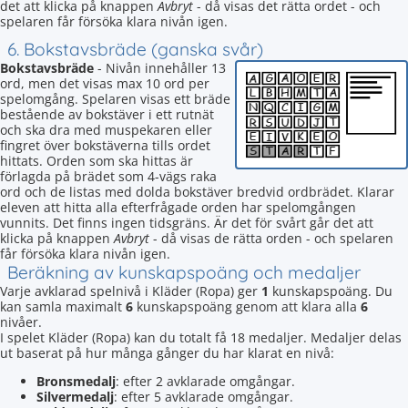
det att klicka på knappen
Avbryt
- då visas det rätta ordet - och
spelaren får försöka klara nivån igen.
6. Bokstavsbräde (ganska svår)
Bokstavsbräde
- Nivån innehåller 13
ord, men det visas max 10 ord per
spelomgång. Spelaren visas ett bräde
bestående av bokstäver i ett rutnät
och ska dra med muspekaren eller
fingret över bokstäverna tills ordet
hittats. Orden som ska hittas är
förlagda på brädet som 4-vägs raka
ord och de listas med dolda bokstäver bredvid ordbrädet. Klarar
eleven att hitta alla efterfrågade orden har spelomgången
vunnits. Det finns ingen tidsgräns. Är det för svårt går det att
klicka på knappen
Avbryt
- då visas de rätta orden - och spelaren
får försöka klara nivån igen.
Beräkning av kunskapspoäng och medaljer
Varje avklarad spelnivå i Kläder (Ropa) ger
1
kunskapspoäng. Du
kan samla maximalt
6
kunskapspoäng genom att klara alla
6
nivåer.
I spelet Kläder (Ropa) kan du totalt få 18 medaljer. Medaljer delas
ut baserat på hur många gånger du har klarat en nivå:
Bronsmedalj
: efter 2 avklarade omgångar.
Silvermedalj
: efter 5 avklarade omgångar.