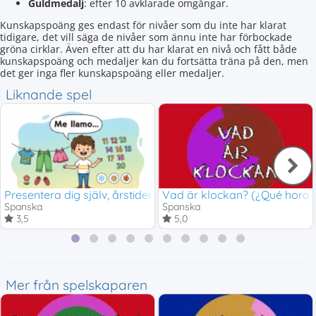
Guldmedalj
: efter 10 avklarade omgångar.
Kunskapspoäng ges endast för nivåer som du inte har klarat
tidigare, det vill säga de nivåer som ännu inte har förbockade
gröna cirklar. Även efter att du har klarat en nivå och fått både
kunskapspoäng och medaljer kan du fortsätta träna på den, men
det ger inga fler kunskapspoäng eller medaljer.
Liknande spel
Presentera dig själv, årstider och tal 11-20
Vad är klockan? (¿Qué hora 
Spanska
Spanska
3,5
5,0
Mer från spelskaparen