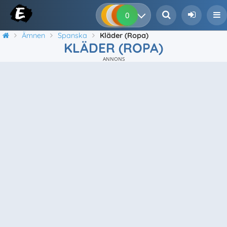
0
0
0
0
Ämnen
Spanska
Kläder (Ropa)
KLÄDER (ROPA)
ANNONS