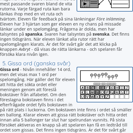
mest passande svaren bland de vita
rutorna. Varje färgad ruta kan bara
länkas ihop med en vit ruta och
tvärtom. Eleven får feedback på sina länkningar
Före inlämning
.
Eleven har 3 hjärtan som ger eleven en ny chans på missade
länkar under en spelomgång. Frågorna är dolda, men har
talsyntes på
spanska
. Svaren har talsyntes på
svenska
. Det finns
ingen tidsgräns. När eleven länkat alla rutor rätt har
spelomgången klarats. Är det för svårt går det att klicka på
knappen
Avbryt
- då visas de rätta länkarna - och spelaren får
försöka klara nivån igen.
5. Gissa ord (ganska svår)
Gissa ord
- Nivån innehåller 14 ord,
men det visas max 1 ord per
spelomgång. Här gäller det för eleven
att hitta det sökta ordet eller
meningen genom att föreslå
bokstäver från alfabetet. Om den
föreslagna bokstaven finns i det
efterfrågade ordet fylls bokstaven in
på rätt plats i luckorna. Om bokstaven inte finns i ordet så smäller
en ballong. Klarar eleven att gissa rätt bokstäver och hitta ordet
innan alla 5 ballonger tar slut har spelrundan vunnits. På sista
försöket aktiveras en knapp så att spelaren kan få en ledtråd till
ordet som gissas. Det finns ingen tidsgräns. Är det för svårt går