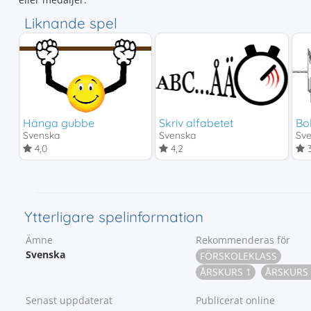
Liknande spel
Hänga gubbe
Skriv alfabetet
Bo
Svenska
Svenska
Sv
4,0
4,2
3
Ytterligare spelinformation
Ämne
Rekommenderas för
Svenska
FÖRSKOLEKLASS
ÅRSKURS 1
ÅRSKURS 
Senast uppdaterat
Publicerat online