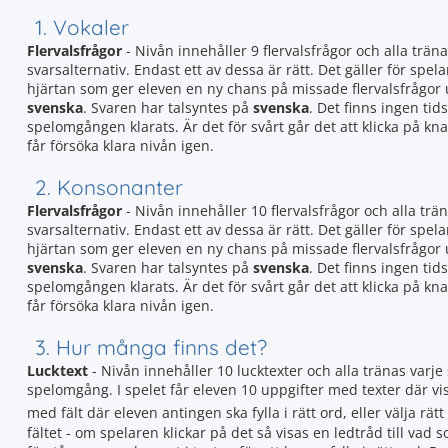
1. Vokaler
Flervalsfrågor
- Nivån innehåller 9 flervalsfrågor och alla träna
svarsalternativ. Endast ett av dessa är rätt. Det gäller för spela
hjärtan som ger eleven en ny chans på missade flervalsfrågor
svenska
. Svaren har talsyntes på
svenska
. Det finns ingen tid
spelomgången klarats. Är det för svårt går det att klicka på k
får försöka klara nivån igen.
2. Konsonanter
Flervalsfrågor
- Nivån innehåller 10 flervalsfrågor och alla trän
svarsalternativ. Endast ett av dessa är rätt. Det gäller för spela
hjärtan som ger eleven en ny chans på missade flervalsfrågor
svenska
. Svaren har talsyntes på
svenska
. Det finns ingen tid
spelomgången klarats. Är det för svårt går det att klicka på k
får försöka klara nivån igen.
3. Hur många finns det?
Lucktext
- Nivån innehåller 10 lucktexter och alla tränas var
spelomgång. I spelet får eleven 10 uppgifter med texter där vissa
med fält där eleven antingen ska fylla i rätt ord, eller välja rätt
fältet - om spelaren klickar på det så visas en ledtråd till vad 