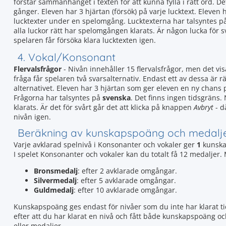
förstår sammanhanget i texten för att kunna fylla i rätt ord. De
gånger. Eleven har 3 hjärtan (försök) på varje lucktext. Eleve
lucktexter under en spelomgång. Lucktexterna har talsyntes p
alla luckor rätt har spelomgången klarats. Är någon lucka för 
spelaren får försöka klara lucktexten igen.
4. Vokal/Konsonant
Flervalsfrågor
- Nivån innehåller 15 flervalsfrågor, men det vis
fråga får spelaren två svarsalternativ. Endast ett av dessa är rät
alternativet. Eleven har 3 hjärtan som ger eleven en ny chans
Frågorna har talsyntes på
svenska
. Det finns ingen tidsgräns.
klarats. Är det för svårt går det att klicka på knappen
Avbryt
- d
nivån igen.
Beräkning av kunskapspoäng och medalj
Varje avklarad spelnivå i Konsonanter och vokaler ger
1
kunska
I spelet Konsonanter och vokaler kan du totalt få 12 medaljer.
Bronsmedalj
: efter 2 avklarade omgångar.
Silvermedalj
: efter 5 avklarade omgångar.
Guldmedalj
: efter 10 avklarade omgångar.
Kunskapspoäng ges endast för nivåer som du inte har klarat tid
efter att du har klarat en nivå och fått både kunskapspoäng o
eller medaljer.