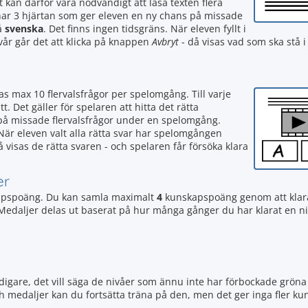
t kan därför vara nödvändigt att läsa texten flera
n har 3 hjärtan som ger eleven en ny chans på missade
å
svenska
. Det finns ingen tidsgräns. När eleven fyllt i
svår går det att klicka på knappen
Avbryt
- då visas vad som ska stå i 
as max 10 flervalsfrågor per spelomgång. Till varje
t. Det gäller för spelaren att hitta det rätta
 på missade flervalsfrågor under en spelomgång.
 När eleven valt alla rätta svar har spelomgången
å visas de rätta svaren - och spelaren får försöka klara
er
pspoäng. Du kan samla maximalt
4
kunskapspoäng genom att klar
 Medaljer delas ut baserat på hur många gånger du har klarat en ni
igare, det vill säga de nivåer som ännu inte har förbockade gröna 
ch medaljer kan du fortsätta träna på den, men det ger inga fler 