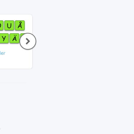
ler
Matcha bokstäver - gemener / versaler
Hitta konsonante
Svenska
Svenska
4,0
3,7
v