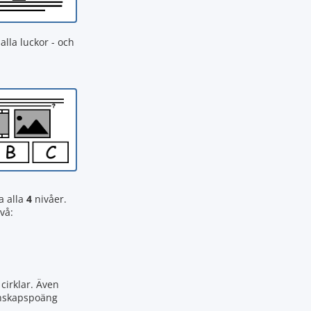
alla luckor - och
a alla
4
nivåer.
vå:
cirklar. Även
kunskapspoäng