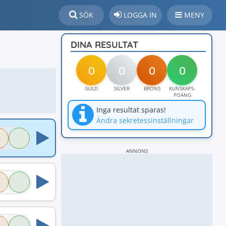
SÖK
LOGGA IN
MENY
DINA RESULTAT
0
0
0
0
GULD
SILVER
BRONS
KUNSKAPS-
POÄNG
Inga resultat sparas!
Ändra sekretessinställningar
ANNONS