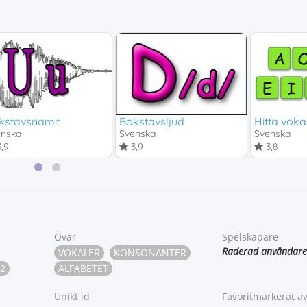
kstavsnamn
Bokstavsljud
Hitta voka
enska
Svenska
Svenska
,9
3,9
3,8
Övar
Spelskapare
Raderad användare
VOKALER
KONSONANTER
2
ALFABETET
Unikt id
Favoritmarkerat a