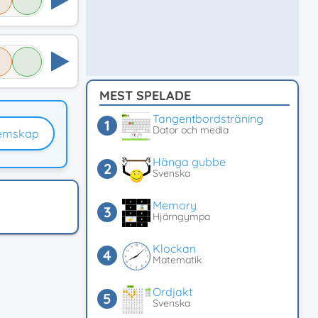
MEST SPELADE
Tangentbordsträning
Dator och media
emskap
Hänga gubbe
Svenska
Memory
Hjärngympa
Klockan
Matematik
Ordjakt
Svenska