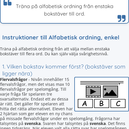
Träna på alfabetisk ordning från enstaka
bokstäver till ord.
Instruktioner till Alfabetisk ordning, enkel
Träna på alfabetisk ordning från att välja mellan enstaka
bokstäver till flera ord. Du kan själv välja svårighetsnivå.
1. Vilken bokstav kommer först? (bokstäver som
ligger nära)
Flervalsfrågor
- Nivån innehåller 15
flervalsfrågor, men det visas max 10
flervalsfrågor per spelomgång. Till
varje fråga får spelaren tre
svarsalternativ. Endast ett av dessa
är rätt. Det gäller för spelaren att
hitta det rätta alternativet. Eleven har
2 hjärtan som ger eleven en ny chans
på missade flervalsfrågor under en spelomgång. Frågorna har
talsyntes på
svenska
. Svaren har talsyntes på
svenska
. Det finns
ingen tidsgräns. När eleven valt alla rätta svar har spelomgången