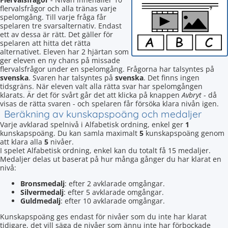
flervalsfrågor och alla tränas varje
spelomgång. Till varje fråga får
spelaren tre svarsalternativ. Endast
ett av dessa är rätt. Det gäller för
spelaren att hitta det rätta
alternativet. Eleven har 2 hjärtan som
ger eleven en ny chans på missade
flervalsfrågor under en spelomgång. Frågorna har talsyntes på
svenska
. Svaren har talsyntes på
svenska
. Det finns ingen
tidsgräns. När eleven valt alla rätta svar har spelomgången
klarats. Är det för svårt går det att klicka på knappen
Avbryt
- då
visas de rätta svaren - och spelaren får försöka klara nivån igen.
Beräkning av kunskapspoäng och medaljer
Varje avklarad spelnivå i Alfabetisk ordning, enkel ger
1
kunskapspoäng. Du kan samla maximalt
5
kunskapspoäng genom
att klara alla
5
nivåer.
I spelet Alfabetisk ordning, enkel kan du totalt få 15 medaljer.
Medaljer delas ut baserat på hur många gånger du har klarat en
nivå:
Bronsmedalj
: efter 2 avklarade omgångar.
Silvermedalj
: efter 5 avklarade omgångar.
Guldmedalj
: efter 10 avklarade omgångar.
Kunskapspoäng ges endast för nivåer som du inte har klarat
tidigare, det vill säga de nivåer som ännu inte har förbockade