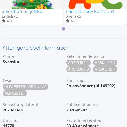
Julord på engelska
Läs och skriv korta ord
Engelska
Svenska
4,0
3,9
Ytterligare spelinformation
Ämne
Rekommenderas för
Svenska
ÅRSKURS 1
ÅRSKURS 2
ÅRSKURS 3
ÅRSKURS 4
Övar
Spelskapare
En användare (id 149392)
ALFABETISK ORDNING
ALFABETET
Senast uppdaterat
Publicerat online
2020-09-01
2020-09-02
Unikt id
Favoritmarkerat av
11770
30-40 användare