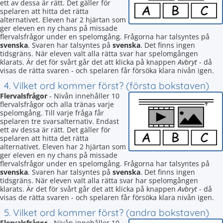
ett av dessa är rätt. Det gäller för
spelaren att hitta det rätta
alternativet. Eleven har 2 hjärtan som
ger eleven en ny chans på missade
flervalsfrågor under en spelomgång. Frågorna har talsyntes på
svenska
. Svaren har talsyntes på
svenska
. Det finns ingen
tidsgräns. När eleven valt alla rätta svar har spelomgången
klarats. Är det för svårt går det att klicka på knappen
Avbryt
- då
visas de rätta svaren - och spelaren får försöka klara nivån igen.
4. Vilket ord kommer först? (första bokstaven)
Flervalsfrågor
- Nivån innehåller 10
flervalsfrågor och alla tränas varje
spelomgång. Till varje fråga får
spelaren tre svarsalternativ. Endast
ett av dessa är rätt. Det gäller för
spelaren att hitta det rätta
alternativet. Eleven har 2 hjärtan som
ger eleven en ny chans på missade
flervalsfrågor under en spelomgång. Frågorna har talsyntes på
svenska
. Svaren har talsyntes på
svenska
. Det finns ingen
tidsgräns. När eleven valt alla rätta svar har spelomgången
klarats. Är det för svårt går det att klicka på knappen
Avbryt
- då
visas de rätta svaren - och spelaren får försöka klara nivån igen.
5. Vilket ord kommer först? (andra bokstaven)
Flervalsfrågor
- Nivån innehåller 10