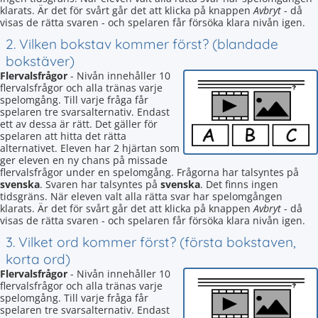
klarats. Är det för svårt går det att klicka på knappen
Avbryt
- då
visas de rätta svaren - och spelaren får försöka klara nivån igen.
2. Vilken bokstav kommer först? (blandade
bokstäver)
Flervalsfrågor
- Nivån innehåller 10
flervalsfrågor och alla tränas varje
spelomgång. Till varje fråga får
spelaren tre svarsalternativ. Endast
ett av dessa är rätt. Det gäller för
spelaren att hitta det rätta
alternativet. Eleven har 2 hjärtan som
ger eleven en ny chans på missade
flervalsfrågor under en spelomgång. Frågorna har talsyntes på
svenska
. Svaren har talsyntes på
svenska
. Det finns ingen
tidsgräns. När eleven valt alla rätta svar har spelomgången
klarats. Är det för svårt går det att klicka på knappen
Avbryt
- då
visas de rätta svaren - och spelaren får försöka klara nivån igen.
3. Vilket ord kommer först? (första bokstaven,
korta ord)
Flervalsfrågor
- Nivån innehåller 10
flervalsfrågor och alla tränas varje
spelomgång. Till varje fråga får
spelaren tre svarsalternativ. Endast