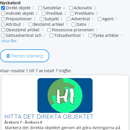
Nyckelord
Direkt objekt
7
Satsdelar
4
Ackusativ
3
Indirekt objekt
3
Predikat
2
Predikativ
2
Prepositioner
2
Subjekt
2
Adverbial
1
Agent
1
Attribut
1
Bestämd artikel
1
Dativ
1
Obestämd artikel
1
Possessiva pronomen
1
Sättsadverbial och
1
Tidsadverbial
1
Tyska artiklar
1
Visa fler
Rensa sökning
Visar resultat 1 till 7 av totalt 7 träffar.
HITTA DET DIREKTA OBJEKTET
Årskurs 7 - Årskurs 9
Markera det direkta objektet genom att göra övningarna på