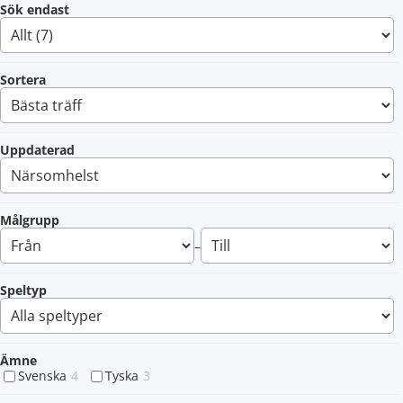
Sök endast
Sortera
Uppdaterad
Målgrupp
–
Speltyp
Ämne
Svenska
4
Tyska
3