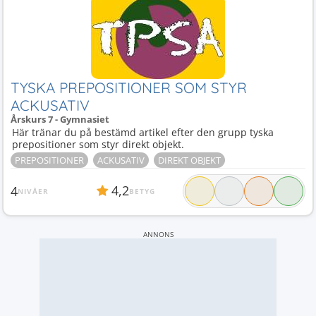
TYSKA PREPOSITIONER SOM STYR
ACKUSATIV
Årskurs 7 - Gymnasiet
Här tränar du på bestämd artikel efter den grupp tyska
prepositioner som styr direkt objekt.
PREPOSITIONER
ACKUSATIV
DIREKT OBJEKT
4,2
4
NIVÅER
BETYG
ANNONS