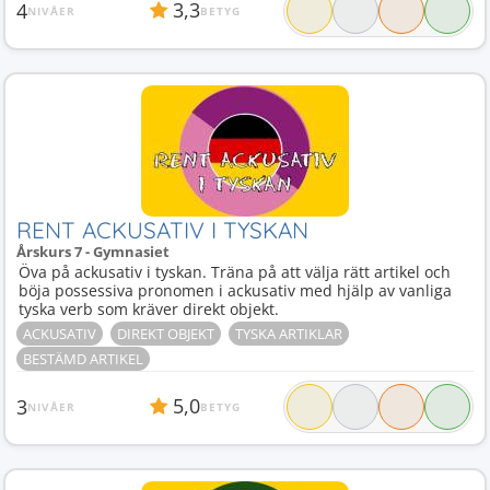
3,3
4
NIVÅER
BETYG
RENT ACKUSATIV I TYSKAN
Årskurs 7 - Gymnasiet
Öva på ackusativ i tyskan. Träna på att välja rätt artikel och
böja possessiva pronomen i ackusativ med hjälp av vanliga
tyska verb som kräver direkt objekt.
ACKUSATIV
DIREKT OBJEKT
TYSKA ARTIKLAR
BESTÄMD ARTIKEL
5,0
3
NIVÅER
BETYG