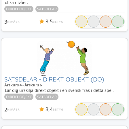
olika nivåer.
DIREKT OBJEKT
SATSDELAR
3,5
3
NIVÅER
BETYG
SATSDELAR - DIREKT OBJEKT (DO)
Årskurs 4 - Årskurs 6
Lär dig urskilja direkt objekt i en svensk fras i detta spel.
DIREKT OBJEKT
SATSDELAR
3,4
2
NIVÅER
BETYG