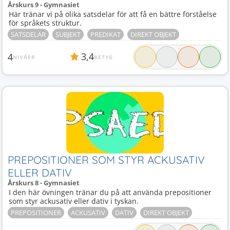
Årskurs 9 - Gymnasiet
Här tränar vi på olika satsdelar för att få en bättre förståelse
för språkets struktur.
SATSDELAR
SUBJEKT
PREDIKAT
DIREKT OBJEKT
3,4
4
NIVÅER
BETYG
PREPOSITIONER SOM STYR ACKUSATIV
ELLER DATIV
Årskurs 8 - Gymnasiet
I den här övningen tränar du på att använda prepositioner
som styr ackusativ eller dativ i tyskan.
PREPOSITIONER
ACKUSATIV
DATIV
DIREKT OBJEKT