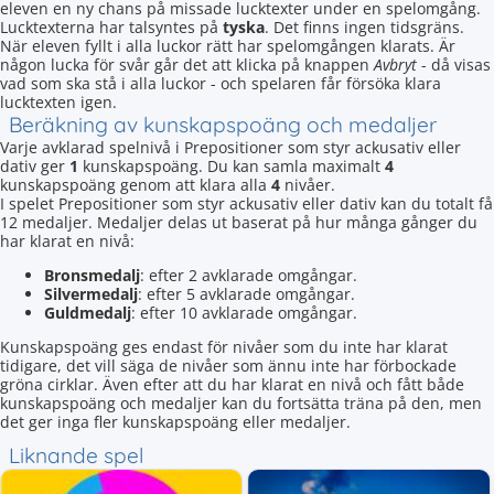
eleven en ny chans på missade lucktexter under en spelomgång.
Lucktexterna har talsyntes på
tyska
. Det finns ingen tidsgräns.
När eleven fyllt i alla luckor rätt har spelomgången klarats. Är
någon lucka för svår går det att klicka på knappen
Avbryt
- då visas
vad som ska stå i alla luckor - och spelaren får försöka klara
lucktexten igen.
Beräkning av kunskapspoäng och medaljer
Varje avklarad spelnivå i Prepositioner som styr ackusativ eller
dativ ger
1
kunskapspoäng. Du kan samla maximalt
4
kunskapspoäng genom att klara alla
4
nivåer.
I spelet Prepositioner som styr ackusativ eller dativ kan du totalt få
12 medaljer. Medaljer delas ut baserat på hur många gånger du
har klarat en nivå:
Bronsmedalj
: efter 2 avklarade omgångar.
Silvermedalj
: efter 5 avklarade omgångar.
Guldmedalj
: efter 10 avklarade omgångar.
Kunskapspoäng ges endast för nivåer som du inte har klarat
tidigare, det vill säga de nivåer som ännu inte har förbockade
gröna cirklar. Även efter att du har klarat en nivå och fått både
kunskapspoäng och medaljer kan du fortsätta träna på den, men
det ger inga fler kunskapspoäng eller medaljer.
Liknande spel