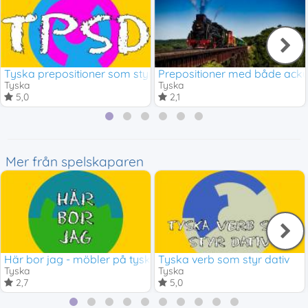
Tyska prepositioner som styr dativ
Prepositioner med både ackus
Tyska
Tyska
5,0
2,1
Mer från spelskaparen
Här bor jag - möbler på tyska
Tyska verb som styr dativ
Tyska
Tyska
2,7
5,0