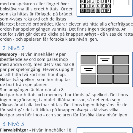
med muspekaren eller fingret över
bokstäverna tills ordet hittats. Orden
som ska hittas är förlagda på brädet
som 4-vägs raka ord och de listas i
klartext bredvid ordbrädet. Klarar eleven att hitta alla efterfrågade
orden har spelomgången vunnits. Det finns ingen tidsgräns. Är
det för svårt går det att klicka på knappen
Avbryt
- då visas de rätta
orden - och spelaren får försöka klara nivån igen.
2. Nivå 2
Memory
- Nivån innehåller 9 par
(bestående av ord som paras ihop
med andra ord), men det visas max 8
par per spelomgång. Elevens uppgift
är att hitta två kort som hör ihop.
Hittas två spelkort som hör ihop tas
de bort från spelplanen.
Spelomgången är klar när alla 8
kortpar har hittats och memoryt har tömts på spelkort. Det finns
ingen begränsning i antalet tillåtna missar, så det enda som
räknas är att alla kortpar hittas. Det finns ingen tidsgräns. Är det
för svårt går det att klicka på knappen
Avbryt
- då visas vilka
kortpar som hör ihop - och spelaren får försöka klara nivån igen.
3. Nivå 3
Flervalsfrågor
- Nivån innehåller 18