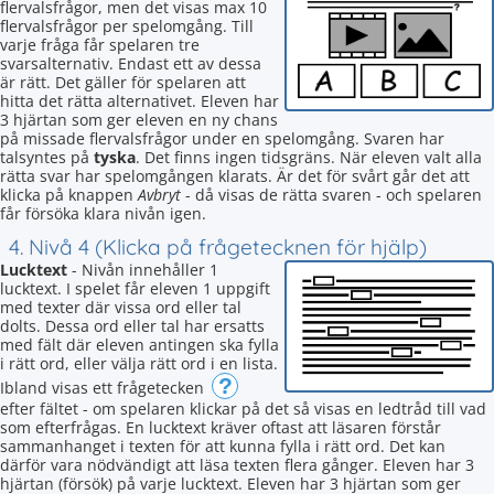
flervalsfrågor, men det visas max 10
flervalsfrågor per spelomgång. Till
varje fråga får spelaren tre
svarsalternativ. Endast ett av dessa
är rätt. Det gäller för spelaren att
hitta det rätta alternativet. Eleven har
3 hjärtan som ger eleven en ny chans
på missade flervalsfrågor under en spelomgång. Svaren har
talsyntes på
tyska
. Det finns ingen tidsgräns. När eleven valt alla
rätta svar har spelomgången klarats. Är det för svårt går det att
klicka på knappen
Avbryt
- då visas de rätta svaren - och spelaren
får försöka klara nivån igen.
4. Nivå 4 (Klicka på frågetecknen för hjälp)
Lucktext
- Nivån innehåller 1
lucktext. I spelet får eleven 1 uppgift
med texter där vissa ord eller tal
dolts. Dessa ord eller tal har ersatts
med fält där eleven antingen ska fylla
i rätt ord, eller välja rätt ord i en lista.
?
Ibland visas ett frågetecken
efter fältet - om spelaren klickar på det så visas en ledtråd till vad
som efterfrågas. En lucktext kräver oftast att läsaren förstår
sammanhanget i texten för att kunna fylla i rätt ord. Det kan
därför vara nödvändigt att läsa texten flera gånger. Eleven har 3
hjärtan (försök) på varje lucktext. Eleven har 3 hjärtan som ger