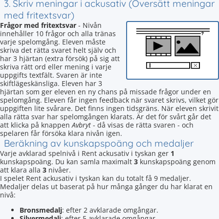
3. Skriv meningar i ackusativ (Översätt meningar
med fritextsvar)
Frågor med fritextsvar
- Nivån
innehåller 10 frågor och alla tränas
varje spelomgång. Eleven måste
skriva det rätta svaret helt själv och
har 3 hjärtan (extra försök) på sig att
skriva rätt ord eller mening i varje
uppgifts textfält. Svaren är inte
skiftlägeskänsliga. Eleven har 3
hjärtan som ger eleven en ny chans på missade frågor under en
spelomgång. Eleven får ingen feedback när svaret skrivs, vilket gör
uppgiften lite svårare. Det finns ingen tidsgräns. När eleven skrivit
alla rätta svar har spelomgången klarats. Är det för svårt går det
att klicka på knappen
Avbryt
- då visas de rätta svaren - och
spelaren får försöka klara nivån igen.
Beräkning av kunskapspoäng och medaljer
Varje avklarad spelnivå i Rent ackusativ i tyskan ger
1
kunskapspoäng. Du kan samla maximalt
3
kunskapspoäng genom
att klara alla
3
nivåer.
I spelet Rent ackusativ i tyskan kan du totalt få 9 medaljer.
Medaljer delas ut baserat på hur många gånger du har klarat en
nivå:
Bronsmedalj
: efter 2 avklarade omgångar.
Silvermedalj
: efter 5 avklarade omgångar.