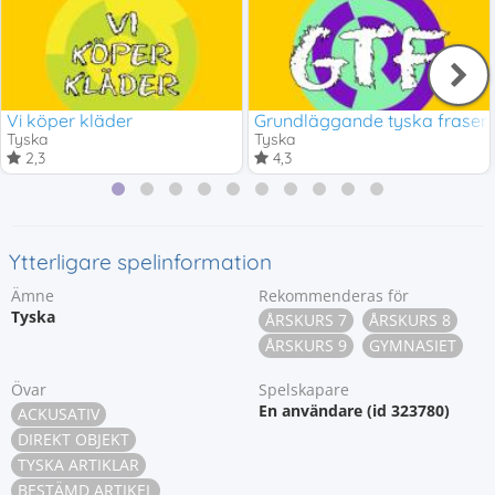
Vi köper kläder
Grundläggande tyska fraser
Tyska
Tyska
2,3
4,3
Ytterligare spelinformation
Ämne
Rekommenderas för
Tyska
ÅRSKURS 7
ÅRSKURS 8
ÅRSKURS 9
GYMNASIET
Övar
Spelskapare
En användare (id 323780)
ACKUSATIV
DIREKT OBJEKT
TYSKA ARTIKLAR
BESTÄMD ARTIKEL