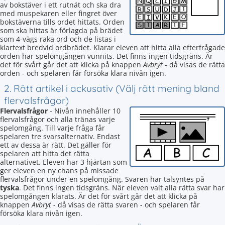
av bokstäver i ett rutnät och ska dra
med muspekaren eller fingret över
bokstäverna tills ordet hittats. Orden
som ska hittas är förlagda på brädet
som 4-vägs raka ord och de listas i
klartext bredvid ordbrädet. Klarar eleven att hitta alla efterfrågade
orden har spelomgången vunnits. Det finns ingen tidsgräns. Är
det för svårt går det att klicka på knappen
Avbryt
- då visas de rätta
orden - och spelaren får försöka klara nivån igen.
2. Rätt artikel i ackusativ (Välj rätt mening bland
flervalsfrågor)
Flervalsfrågor
- Nivån innehåller 10
flervalsfrågor och alla tränas varje
spelomgång. Till varje fråga får
spelaren tre svarsalternativ. Endast
ett av dessa är rätt. Det gäller för
spelaren att hitta det rätta
alternativet. Eleven har 3 hjärtan som
ger eleven en ny chans på missade
flervalsfrågor under en spelomgång. Svaren har talsyntes på
tyska
. Det finns ingen tidsgräns. När eleven valt alla rätta svar har
spelomgången klarats. Är det för svårt går det att klicka på
knappen
Avbryt
- då visas de rätta svaren - och spelaren får
försöka klara nivån igen.