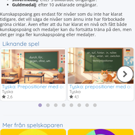
Guldmedalj
: efter 10 avklarade omgångar.
Kunskapspoäng ges endast för nivåer som du inte har klarat
tidigare, det vill säga de nivåer som ännu inte har förbockade
gröna cirklar. Även efter att du har klarat en nivå och fått både
kunskapspoäng och medaljer kan du fortsätta träna på den, men
det ger inga fler kunskapspoäng eller medaljer.
Liknande spel
Tyska: Prepositioner med ackusativ
Tyska: prepositioner med acku
Tyska
Tyska
2,6
4,1
Mer från spelskaparen