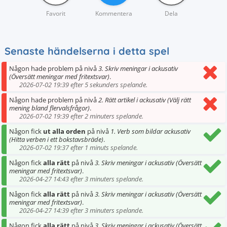
Favorit
Kommentera
Dela
Senaste händelserna i detta spel
Någon hade problem på nivå
3. Skriv meningar i ackusativ
(Översätt meningar med fritextsvar)
.
2026-07-02 19:39 efter 5 sekunders spelande.
Någon hade problem på nivå
2. Rätt artikel i ackusativ (Välj rätt
mening bland flervalsfrågor)
.
2026-07-02 19:39 efter 2 minuters spelande.
Någon fick
ut alla orden
på nivå
1. Verb som bildar ackusativ
(Hitta verben i ett bokstavsbräde)
.
2026-07-02 19:37 efter 1 minuts spelande.
Någon fick
alla rätt
på nivå
3. Skriv meningar i ackusativ (Översätt
meningar med fritextsvar)
.
2026-04-27 14:43 efter 3 minuters spelande.
Någon fick
alla rätt
på nivå
3. Skriv meningar i ackusativ (Översätt
meningar med fritextsvar)
.
2026-04-27 14:39 efter 3 minuters spelande.
Någon fick
alla rätt
på nivå
3. Skriv meningar i ackusativ (Översätt