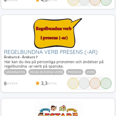
REGELBUNDNA VERB PRESENS (-AR)
Årskurs 6 - Årskurs 7
Här kan du öva på personliga pronomen och ändelser på
regelbundna -ar-verb på spanska.
GRAMMATIK
REGELBUNDNA VERB
PRESENS
VERB
3,3
8
NIVÅER
BETYG