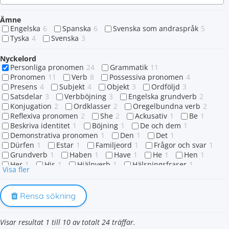
Ämne
Engelska
6
Spanska
6
Svenska som andraspråk
5
Tyska
4
Svenska
3
Nyckelord
Personliga pronomen
24
Grammatik
11
Pronomen
11
Verb
8
Possessiva pronomen
4
Presens
4
Subjekt
4
Objekt
3
Ordföljd
3
Satsdelar
3
Verbböjning
3
Engelska grundverb
2
Konjugation
2
Ordklasser
2
Oregelbundna verb
2
Reflexiva pronomen
2
She
2
Ackusativ
1
Be
1
Beskriva identitet
1
Böjning
1
De och dem
1
Demonstrativa pronomen
1
Den
1
Det
1
Dürfen
1
Estar
1
Familjeord
1
Frågor och svar
1
Grundverb
1
Haben
1
Have
1
He
1
Hen
1
Her
1
His
1
Hjälpverb
1
Hälsningsfraser
1
Visa fler
Klockan
1
Können
1
Llamar
1
Lägesangivelser
1
Meningsbyggnad
1
Min mitt mina
1
Modala hjälpverb
1
Müssen
1
Rensa sökning
Nationalitet och ursprung
1
Nutid
1
Objektform
1
Objektspronomen
1
Visar resultat 1 till 10 av totalt 24 träffar.
Personliga pronomen i subjektsform
1
Platsangivelser
1