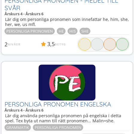
PERSONLIGA PRONOMEN - MEDEL TILL
SVÅR
Årskurs 4 - Årskurs 6
Lär dig om personliga pronomen som innefattar he, him, she,
her, we, us mfl.
PERSONLIGA PRONOMEN
HE
HIS
SHE
3,5
2
NIVÅER
BETYG
PERSONLIGA PRONOMEN ENGELSKA
Årskurs 4 - Årskurs 6
Lär dig använda personliga pronomen på engelska i detta
spel. Tex byta ut namn till rätt pronomen... Malin=she.
GRAMMATIK
PERSONLIGA PRONOMEN