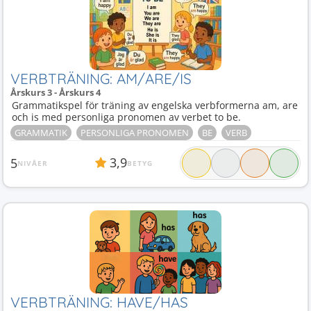
VERBTRÄNING: AM/ARE/IS
Årskurs 3 - Årskurs 4
Grammatikspel för träning av engelska verbformerna am, are
och is med personliga pronomen av verbet to be.
GRAMMATIK
PERSONLIGA PRONOMEN
BE
VERB
3,9
5
NIVÅER
BETYG
VERBTRÄNING: HAVE/HAS