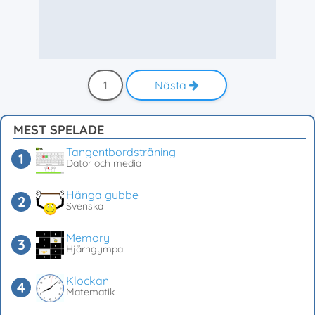
1
Nästa
MEST SPELADE
Tangentbordsträning
Dator och media
Hänga gubbe
Svenska
Memory
Hjärngympa
Klockan
Matematik