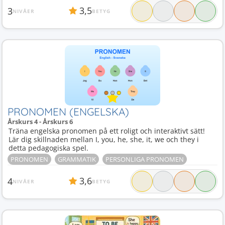
3,5
3
NIVÅER
BETYG
PRONOMEN (ENGELSKA)
Årskurs 4 - Årskurs 6
Träna engelska pronomen på ett roligt och interaktivt sätt!
Lär dig skillnaden mellan I, you, he, she, it, we och they i
detta pedagogiska spel.
PRONOMEN
GRAMMATIK
PERSONLIGA PRONOMEN
3,6
4
NIVÅER
BETYG