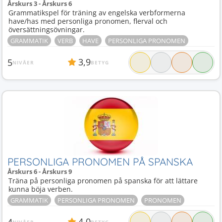
Årskurs 3 - Årskurs 6
Grammatikspel för träning av engelska verbformerna
have/has med personliga pronomen, flerval och
översättningsövningar.
GRAMMATIK
VERB
HAVE
PERSONLIGA PRONOMEN
3,9
5
NIVÅER
BETYG
PERSONLIGA PRONOMEN PÅ SPANSKA
Årskurs 6 - Årskurs 9
Träna på personliga pronomen på spanska för att lättare
kunna böja verben.
GRAMMATIK
PERSONLIGA PRONOMEN
PRONOMEN
4,0
4
NIVÅER
BETYG