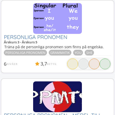
Presentation
1
Reflexiva pronomen
1
Reflexiva verb
1
Regelbundna verb
1
SER
1
Sein
1
Sin sitt sina
1
Singular
1
Sollen
1
Subjektsform
1
Subjektspronomen
1
Tempus
1
Tener
1
They
1
Verbkonjugering
1
Wollen
1
You
1
Yrken och sysselsättning
1
Åldersuttryck
1
PERSONLIGA PRONOMEN
Årskurs 3 - Årskurs 5
Träna på de personliga pronomen som finns på engelska.
PERSONLIGA PRONOMEN
GRAMMATIK
YOU
SHE
3,7
6
NIVÅER
BETYG