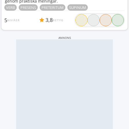
genom praktiska meningar.
VERB
PRESENS
PRETERITUM
SUPINUM
3,8
5
NIVÅER
BETYG
ANNONS