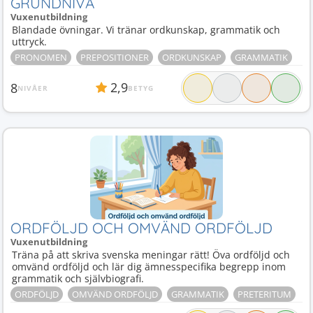
GRUNDNIVÅ
Vuxenutbildning
Blandade övningar. Vi tränar ordkunskap, grammatik och
uttryck.
PRONOMEN
PREPOSITIONER
ORDKUNSKAP
GRAMMATIK
2,9
8
NIVÅER
BETYG
ORDFÖLJD OCH OMVÄND ORDFÖLJD
Vuxenutbildning
Träna på att skriva svenska meningar rätt! Öva ordföljd och
omvänd ordföljd och lär dig ämnesspecifika begrepp inom
grammatik och självbiografi.
ORDFÖLJD
OMVÄND ORDFÖLJD
GRAMMATIK
PRETERITUM