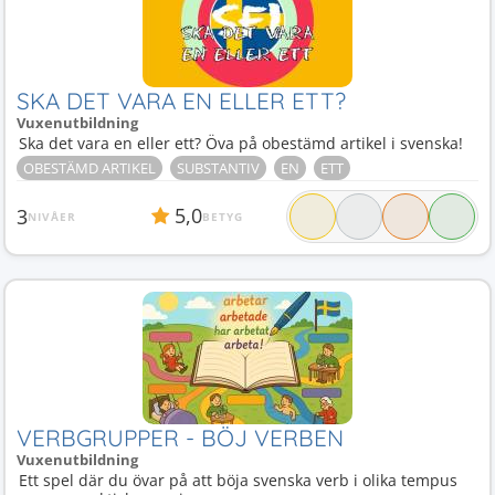
SKA DET VARA EN ELLER ETT?
Vuxenutbildning
Ska det vara en eller ett? Öva på obestämd artikel i svenska!
OBESTÄMD ARTIKEL
SUBSTANTIV
EN
ETT
5,0
3
NIVÅER
BETYG
VERBGRUPPER - BÖJ VERBEN
Vuxenutbildning
Ett spel där du övar på att böja svenska verb i olika tempus