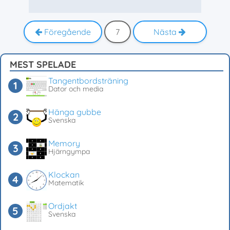
Föregående
7
Nästa
MEST SPELADE
Tangentbordsträning
Dator och media
Hänga gubbe
Svenska
Memory
Hjärngympa
Klockan
Matematik
Ordjakt
Svenska