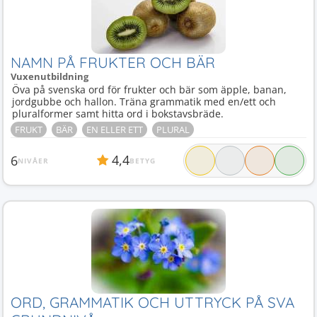
NAMN PÅ FRUKTER OCH BÄR
Vuxenutbildning
Öva på svenska ord för frukter och bär som äpple, banan,
jordgubbe och hallon. Träna grammatik med en/ett och
pluralformer samt hitta ord i bokstavsbräde.
FRUKT
BÄR
EN ELLER ETT
PLURAL
4,4
6
NIVÅER
BETYG
ORD, GRAMMATIK OCH UTTRYCK PÅ SVA