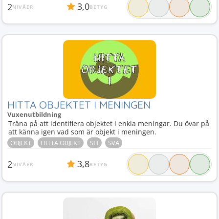
3,0
2
NIVÅER
BETYG
HITTA OBJEKTET I MENINGEN
Vuxenutbildning
Träna på att identifiera objektet i enkla meningar. Du övar på
att känna igen vad som är objekt i meningen.
OBJEKT
HITTA OBJEKT
SFI
SVA
3,8
2
NIVÅER
BETYG