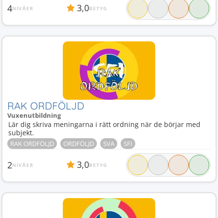
3,0
4
NIVÅER
BETYG
RAK ORDFÖLJD
Vuxenutbildning
Lär dig skriva meningarna i rätt ordning när de börjar med
subjekt.
RAK ORDFÖLJD
ORDFÖLJD
SVA
SFI
3,0
2
NIVÅER
BETYG