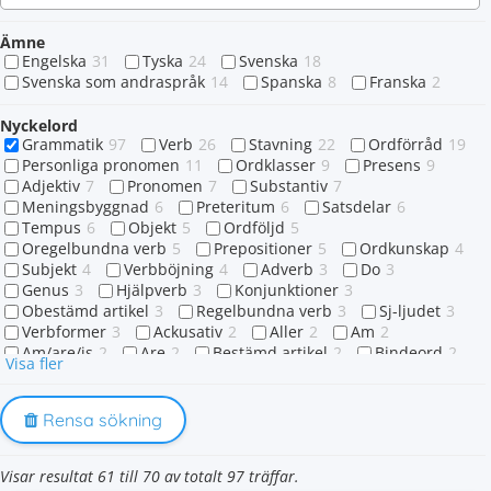
Ämne
Engelska
31
Tyska
24
Svenska
18
Svenska som andraspråk
14
Spanska
8
Franska
2
Nyckelord
Grammatik
97
Verb
26
Stavning
22
Ordförråd
19
Personliga pronomen
11
Ordklasser
9
Presens
9
Adjektiv
7
Pronomen
7
Substantiv
7
Meningsbyggnad
6
Preteritum
6
Satsdelar
6
Tempus
6
Objekt
5
Ordföljd
5
Oregelbundna verb
5
Prepositioner
5
Ordkunskap
4
Subjekt
4
Verbböjning
4
Adverb
3
Do
3
Genus
3
Hjälpverb
3
Konjunktioner
3
Obestämd artikel
3
Regelbundna verb
3
Sj-ljudet
3
Verbformer
3
Ackusativ
2
Aller
2
Am
2
Am/are/is
2
Are
2
Bestämd artikel
2
Bindeord
2
Visa fler
Dativ
2
Does
2
En eller ett
2
Engelska grundverb
2
Frukt
2
Frågeord
2
Futurum
2
Glosor
2
Have
2
Imperativ
2
Is
2
Rensa sökning
Mat
2
Ordklass
2
Perfekt
2
Plural
2
Possessiva pronomen
2
Sfi
2
Supinum
2
Sva
2
Visar resultat 61 till 70 av totalt 97 träffar.
Väder
2
Who
2
Är
2
-es-ändelser
1