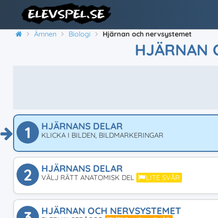
Ämnen
Biologi
Hjärnan och nervsystemet
HJÄRNAN 
HJÄRNANS DELAR
1
KLICKA I BILDEN, BILDMARKERINGAR
HJÄRNANS DELAR
2
VÄLJ RÄTT ANATOMISK DEL
LITE SVÅR
HJÄRNAN OCH NERVSYSTEMET
3