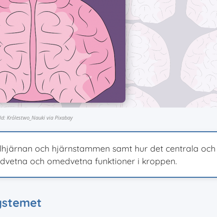
ld: Królestwo_Nauki via Pixabay
illhjärnan och hjärnstammen samt hur det centrala och 
dvetna och omedvetna funktioner i kroppen.
systemet