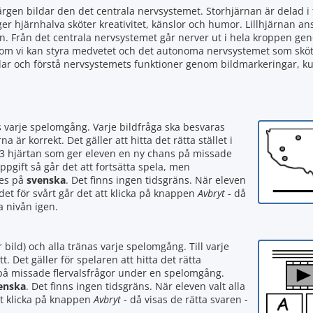
gen bildar den det centrala nervsystemet. Storhjärnan är delad i 
r hjärnhalva sköter kreativitet, känslor och humor. Lillhjärnan an
. Från det centrala nervsystemet går nerver ut i hela kroppen ge
om vi kan styra medvetet och det autonoma nervsystemet som sköter
delar och förstå nervsystemets funktioner genom bildmarkeringar, 
s varje spelomgång. Varje bildfråga ska besvaras
är korrekt. Det gäller att hitta det rätta stället i
ar 3 hjärtan som ger eleven en ny chans på missade
pgift så går det att fortsätta spela, men
tes på
svenska
. Det finns ingen tidsgräns. När eleven
det för svårt går det att klicka på knappen
Avbryt
- då
a nivån igen.
r bild) och alla tränas varje spelomgång. Till varje
t. Det gäller för spelaren att hitta det rätta
 på missade flervalsfrågor under en spelomgång.
enska
. Det finns ingen tidsgräns. När eleven valt alla
att klicka på knappen
Avbryt
- då visas de rätta svaren -