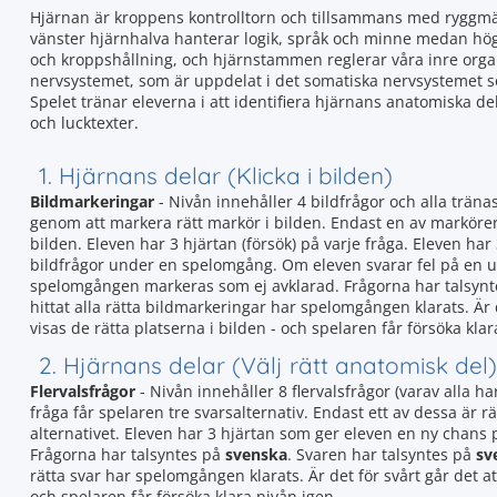
Hjärnan är kroppens kontrolltorn och tillsammans med ryggmär
vänster hjärnhalva hanterar logik, språk och minne medan höge
och kroppshållning, och hjärnstammen reglerar våra inre organ
nervsystemet, som är uppdelat i det somatiska nervsystemet s
Spelet tränar eleverna i att identifiera hjärnans anatomiska 
och lucktexter.
1. Hjärnans delar (Klicka i bilden)
Bildmarkeringar
- Nivån innehåller 4 bildfrågor och alla träna
genom att markera rätt markör i bilden. Endast en av markörerna 
bilden. Eleven har 3 hjärtan (försök) på varje fråga. Eleven h
bildfrågor under en spelomgång. Om eleven svarar fel på en up
spelomgången markeras som ej avklarad. Frågorna har talsyn
hittat alla rätta bildmarkeringar har spelomgången klarats. Är 
visas de rätta platserna i bilden - och spelaren får försöka klar
2. Hjärnans delar (Välj rätt anatomisk del)
Flervalsfrågor
- Nivån innehåller 8 flervalsfrågor (varav alla ha
fråga får spelaren tre svarsalternativ. Endast ett av dessa är rät
alternativet. Eleven har 3 hjärtan som ger eleven en ny chans
Frågorna har talsyntes på
svenska
. Svaren har talsyntes på
sv
rätta svar har spelomgången klarats. Är det för svårt går det 
och spelaren får försöka klara nivån igen.