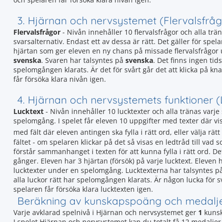
3. Hjärnan och nervsystemet (Flervalsfråg
Flervalsfrågor
- Nivån innehåller 10 flervalsfrågor och alla trän
svarsalternativ. Endast ett av dessa är rätt. Det gäller för spela
hjärtan som ger eleven en ny chans på missade flervalsfrågor
svenska
. Svaren har talsyntes på
svenska
. Det finns ingen tid
spelomgången klarats. Är det för svårt går det att klicka på k
får försöka klara nivån igen.
4. Hjärnan och nervsystemets funktioner (
Lucktext
- Nivån innehåller 10 lucktexter och alla tränas var
spelomgång. I spelet får eleven 10 uppgifter med texter där vissa
med fält där eleven antingen ska fylla i rätt ord, eller välja rätt
fältet - om spelaren klickar på det så visas en ledtråd till vad 
förstår sammanhanget i texten för att kunna fylla i rätt ord. De
gånger. Eleven har 3 hjärtan (försök) på varje lucktext. Eleve
lucktexter under en spelomgång. Lucktexterna har talsyntes p
alla luckor rätt har spelomgången klarats. Är någon lucka för 
spelaren får försöka klara lucktexten igen.
Beräkning av kunskapspoäng och medalj
Varje avklarad spelnivå i Hjärnan och nervsystemet ger
1
kunsk
I spelet Hjärnan och nervsystemet kan du totalt få 12 medalje