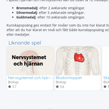
Bronsmedalj
: efter 2 avklarade omgångar.
Silvermedalj
: efter 5 avklarade omgångar.
Guldmedalj
: efter 10 avklarade omgångar.
Kunskapspoäng ges endast för nivåer som du inte har klarat tid
efter att du har klarat en nivå och fått både kunskapspoäng o
eller medaljer.
Liknande spel
Nervsystemet och hjärnan
Blodomloppet
Ske
Biologi
Biologi
Bio
3,7
3,6
3