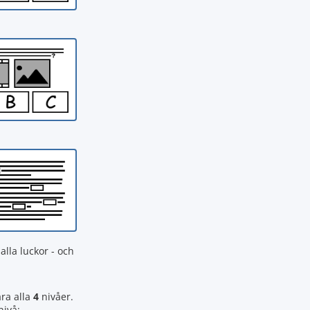
alla luckor - och
ra alla
4
nivåer.
nivå: