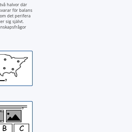
två halvor där
svarar för balans
nom det perifera
 sig självt.
kunskapsfrågor