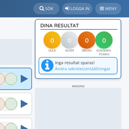
SÖK
LOGGA IN
MENY
DINA RESULTAT
0
0
0
0
GULD
SILVER
BRONS
KUNSKAPS-
POÄNG
Inga resultat sparas!
Ändra sekretessinställningar
ANNONS