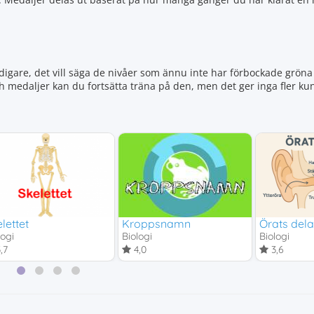
igare, det vill säga de nivåer som ännu inte har förbockade gröna 
ch medaljer kan du fortsätta träna på den, men det ger inga fler 
lettet
Kroppsnamn
Örats dela
logi
Biologi
Biologi
,7
4,0
3,6