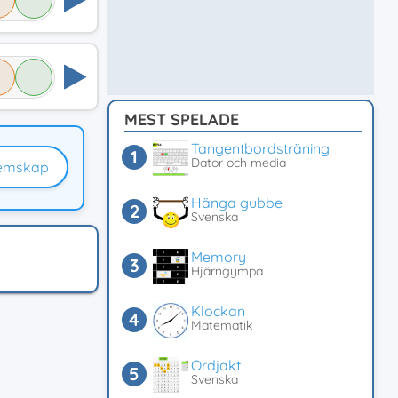
MEST SPELADE
Tangentbordsträning
Dator och media
emskap
Hänga gubbe
Svenska
Memory
Hjärngympa
Klockan
Matematik
Ordjakt
Svenska