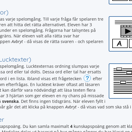
or)
as varje spelomgång. Till varje fråga får spelaren tre
ren att hitta det rätta alternativet. Eleven har 3
 under en spelomgång. Frågorna har talsyntes på
sgräns. När eleven valt alla rätta svar har
nappen
Avbryt
- då visas de rätta svaren - och spelaren
Lucktexter)
je spelomgång. Lucktexternas ordning slumpas varje
 ord eller tal dolts. Dessa ord eller tal har ersatts
?
 ord i en lista. Ibland visas ett frågetecken
efter
som efterfrågas. En lucktext kräver oftast att läsaren
t kan därför vara nödvändigt att läsa texten flera
n har 3 hjärtan som ger eleven en ny chans på missade
å
svenska
. Det finns ingen tidsgräns. När eleven fyllt i
svår går det att klicka på knappen
Avbryt
- då visas vad som ska stå i 
er
apspoäng. Du kan samla maximalt
4
kunskapspoäng genom att kla
r. Medaljer delas ut baserat på hur många gånger du har klarat en 