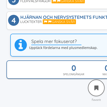
FLERVALSFRÅGOR
GANSKA SVÅR
HJÄRNAN OCH NERVSYSTEMETS FUNK
4
LUCKTEXTER
GANSKA SVÅR
Spela mer fokuserat?
Upptäck fördelarna med plusmedlemskap.
SPELOMGÅNGAR
NIV
Favorit