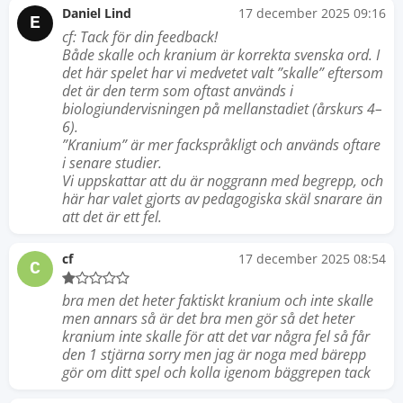
Daniel Lind
17 december 2025 09:16
E
cf: Tack för din feedback!
Både skalle och kranium är korrekta svenska ord. I
det här spelet har vi medvetet valt ”skalle” eftersom
det är den term som oftast används i
biologiundervisningen på mellanstadiet (årskurs 4–
6).
”Kranium” är mer fackspråkligt och används oftare
i senare studier.
Vi uppskattar att du är noggrann med begrepp, och
här har valet gjorts av pedagogiska skäl snarare än
att det är ett fel.
cf
17 december 2025 08:54
C
bra men det heter faktiskt kranium och inte skalle
men annars så är det bra men gör så det heter
kranium inte skalle för att det var några fel så får
den 1 stjärna sorry men jag är noga med bärepp
gör om ditt spel och kolla igenom bäggrepen tack