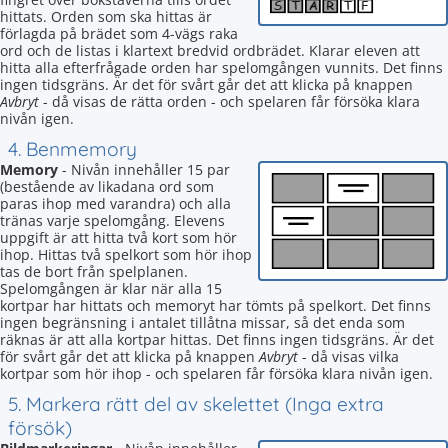
hittats. Orden som ska hittas är
förlagda på brädet som 4-vägs raka
ord och de listas i klartext bredvid ordbrädet. Klarar eleven att
hitta alla efterfrågade orden har spelomgången vunnits. Det finns
ingen tidsgräns. Är det för svårt går det att klicka på knappen
Avbryt
- då visas de rätta orden - och spelaren får försöka klara
nivån igen.
4. Benmemory
Memory
- Nivån innehåller 15 par
(bestående av likadana ord som
paras ihop med varandra) och alla
tränas varje spelomgång. Elevens
uppgift är att hitta två kort som hör
ihop. Hittas två spelkort som hör ihop
tas de bort från spelplanen.
Spelomgången är klar när alla 15
kortpar har hittats och memoryt har tömts på spelkort. Det finns
ingen begränsning i antalet tillåtna missar, så det enda som
räknas är att alla kortpar hittas. Det finns ingen tidsgräns. Är det
för svårt går det att klicka på knappen
Avbryt
- då visas vilka
kortpar som hör ihop - och spelaren får försöka klara nivån igen.
5. Markera rätt del av skelettet (Inga extra
försök)