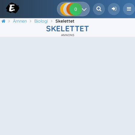
0
0
0
0
Ämnen
Biologi
Skelettet
SKELETTET
ANNONS