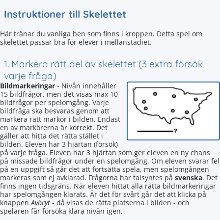
Instruktioner till Skelettet
Här tränar du vanliga ben som finns i kroppen. Detta spel om
skelettet passar bra för elever i mellanstadiet.
1. Markera rätt del av skelettet (3 extra försök
varje fråga)
Bildmarkeringar
- Nivån innehåller
15 bildfrågor, men det visas max 10
bildfrågor per spelomgång. Varje
bildfråga ska besvaras genom att
markera rätt markör i bilden. Endast
en av markörerna är korrekt. Det
gäller att hitta det rätta stället i
bilden. Eleven har 3 hjärtan (försök)
på varje fråga. Eleven har 3 hjärtan som ger eleven en ny chans
på missade bildfrågor under en spelomgång. Om eleven svarar fel
på en uppgift så går det att fortsätta spela, men spelomgången
markeras som ej avklarad. Frågorna har talsyntes på
svenska
. Det
finns ingen tidsgräns. När eleven hittat alla rätta bildmarkeringar
har spelomgången klarats. Är det för svårt går det att klicka på
knappen
Avbryt
- då visas de rätta platserna i bilden - och
spelaren får försöka klara nivån igen.