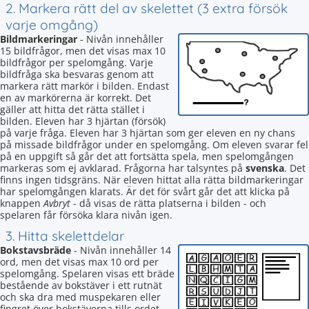
2. Markera rätt del av skelettet (3 extra försök
varje omgång)
Bildmarkeringar
- Nivån innehåller
15 bildfrågor, men det visas max 10
bildfrågor per spelomgång. Varje
bildfråga ska besvaras genom att
markera rätt markör i bilden. Endast
en av markörerna är korrekt. Det
gäller att hitta det rätta stället i
bilden. Eleven har 3 hjärtan (försök)
på varje fråga. Eleven har 3 hjärtan som ger eleven en ny chans
på missade bildfrågor under en spelomgång. Om eleven svarar fel
på en uppgift så går det att fortsätta spela, men spelomgången
markeras som ej avklarad. Frågorna har talsyntes på
svenska
. Det
finns ingen tidsgräns. När eleven hittat alla rätta bildmarkeringar
har spelomgången klarats. Är det för svårt går det att klicka på
knappen
Avbryt
- då visas de rätta platserna i bilden - och
spelaren får försöka klara nivån igen.
3. Hitta skelettdelar
Bokstavsbräde
- Nivån innehåller 14
ord, men det visas max 10 ord per
spelomgång. Spelaren visas ett bräde
bestående av bokstäver i ett rutnät
och ska dra med muspekaren eller
fingret över bokstäverna tills ordet