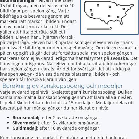
Bildmarkeringar
- Nivån innehåller
15 bildfrågor, men det visas max 10
bildfrågor per spelomgång. Varje
bildfråga ska besvaras genom att
markera rätt markör i bilden. Endast
en av markörerna är korrekt. Det
gäller att hitta det rätta stället i
bilden. Eleven har 3 hjärtan (försök)
på varje fråga. Eleven har 3 hjärtan som ger eleven en ny chans
på missade bildfrågor under en spelomgång. Om eleven svarar fel
på en uppgift så går det att fortsätta spela, men spelomgången
markeras som ej avklarad. Frågorna har talsyntes på
svenska
. Det
finns ingen tidsgräns. När eleven hittat alla rätta bildmarkeringar
har spelomgången klarats. Är det för svårt går det att klicka på
knappen
Avbryt
- då visas de rätta platserna i bilden - och
spelaren får försöka klara nivån igen.
Beräkning av kunskapspoäng och medaljer
Varje avklarad spelnivå i Skelettet ger
1
kunskapspoäng. Du kan
samla maximalt
5
kunskapspoäng genom att klara alla
5
nivåer.
I spelet Skelettet kan du totalt få 15 medaljer. Medaljer delas ut
baserat på hur många gånger du har klarat en nivå:
Bronsmedalj
: efter 2 avklarade omgångar.
Silvermedalj
: efter 5 avklarade omgångar.
Guldmedalj
: efter 10 avklarade omgångar.
Kunskapspoäng ges endast för nivåer som du inte har klarat