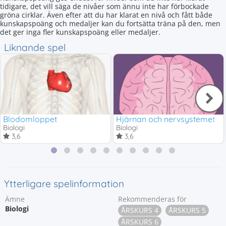
tidigare, det vill säga de nivåer som ännu inte har förbockade
gröna cirklar. Även efter att du har klarat en nivå och fått både
kunskapspoäng och medaljer kan du fortsätta träna på den, men
det ger inga fler kunskapspoäng eller medaljer.
Liknande spel
Blodomloppet
Hjärnan och nervsystemet
Biologi
Biologi
3,6
3,6
Ytterligare spelinformation
Ämne
Rekommenderas för
Biologi
ÅRSKURS 4
ÅRSKURS 5
ÅRSKURS 6