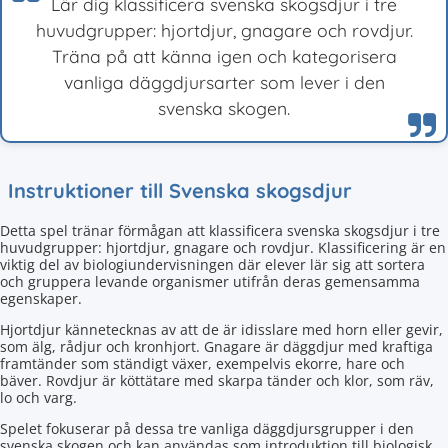
Lär dig klassificera svenska skogsdjur i tre
huvudgrupper: hjortdjur, gnagare och rovdjur.
Träna på att känna igen och kategorisera
vanliga däggdjursarter som lever i den
svenska skogen.
Instruktioner till Svenska skogsdjur
Detta spel tränar förmågan att klassificera svenska skogsdjur i tre
huvudgrupper: hjortdjur, gnagare och rovdjur. Klassificering är en
viktig del av biologiundervisningen där elever lär sig att sortera
och gruppera levande organismer utifrån deras gemensamma
egenskaper.
Hjortdjur kännetecknas av att de är idisslare med horn eller gevir,
som älg, rådjur och kronhjort. Gnagare är däggdjur med kraftiga
framtänder som ständigt växer, exempelvis ekorre, hare och
bäver. Rovdjur är köttätare med skarpa tänder och klor, som räv,
lo och varg.
Spelet fokuserar på dessa tre vanliga däggdjursgrupper i den
svenska skogen och kan användas som introduktion till biologisk