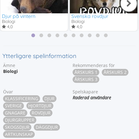
Djur på vintern
Svenska rovdjur
Biologi
Biologi
4,0
4,0
Ytterligare spelinformation
Ämne
Rekommenderas för
Biologi
ÅRSKURS 1
ÅRSKURS 2
ÅRSKURS 3
Övar
Spelskapare
Raderad användare
KLASSIFICERING
DJUR
SVERIGE
HJORTDJUR
GNAGARE
ROVDJUR
DJURGRUPPER
SKOGSDJUR
DÄGGDJUR
ARTKUNSKAP