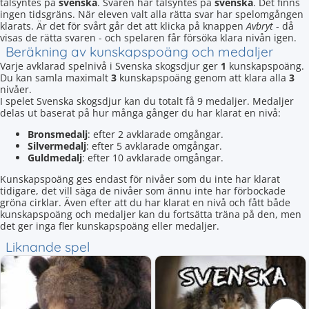
talsyntes på
svenska
. Svaren har talsyntes på
svenska
. Det finns
ingen tidsgräns. När eleven valt alla rätta svar har spelomgången
klarats. Är det för svårt går det att klicka på knappen
Avbryt
- då
visas de rätta svaren - och spelaren får försöka klara nivån igen.
Beräkning av kunskapspoäng och medaljer
Varje avklarad spelnivå i Svenska skogsdjur ger
1
kunskapspoäng.
Du kan samla maximalt
3
kunskapspoäng genom att klara alla
3
nivåer.
I spelet Svenska skogsdjur kan du totalt få 9 medaljer. Medaljer
delas ut baserat på hur många gånger du har klarat en nivå:
Bronsmedalj
: efter 2 avklarade omgångar.
Silvermedalj
: efter 5 avklarade omgångar.
Guldmedalj
: efter 10 avklarade omgångar.
Kunskapspoäng ges endast för nivåer som du inte har klarat
tidigare, det vill säga de nivåer som ännu inte har förbockade
gröna cirklar. Även efter att du har klarat en nivå och fått både
kunskapspoäng och medaljer kan du fortsätta träna på den, men
det ger inga fler kunskapspoäng eller medaljer.
Liknande spel