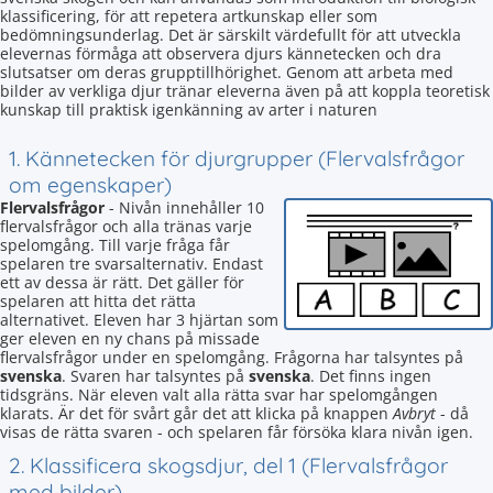
klassificering, för att repetera artkunskap eller som
bedömningsunderlag. Det är särskilt värdefullt för att utveckla
elevernas förmåga att observera djurs kännetecken och dra
slutsatser om deras grupptillhörighet. Genom att arbeta med
bilder av verkliga djur tränar eleverna även på att koppla teoretisk
kunskap till praktisk igenkänning av arter i naturen
1. Kännetecken för djurgrupper (Flervalsfrågor
om egenskaper)
Flervalsfrågor
- Nivån innehåller 10
flervalsfrågor och alla tränas varje
spelomgång. Till varje fråga får
spelaren tre svarsalternativ. Endast
ett av dessa är rätt. Det gäller för
spelaren att hitta det rätta
alternativet. Eleven har 3 hjärtan som
ger eleven en ny chans på missade
flervalsfrågor under en spelomgång. Frågorna har talsyntes på
svenska
. Svaren har talsyntes på
svenska
. Det finns ingen
tidsgräns. När eleven valt alla rätta svar har spelomgången
klarats. Är det för svårt går det att klicka på knappen
Avbryt
- då
visas de rätta svaren - och spelaren får försöka klara nivån igen.
2. Klassificera skogsdjur, del 1 (Flervalsfrågor
med bilder)