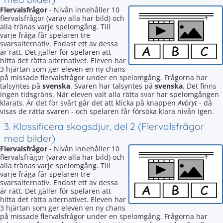
Flervalsfrågor
- Nivån innehåller 10
flervalsfrågor (varav alla har bild) och
alla tränas varje spelomgång. Till
varje fråga får spelaren tre
svarsalternativ. Endast ett av dessa
är rätt. Det gäller för spelaren att
hitta det rätta alternativet. Eleven har
3 hjärtan som ger eleven en ny chans
på missade flervalsfrågor under en spelomgång. Frågorna har
talsyntes på
svenska
. Svaren har talsyntes på
svenska
. Det finns
ingen tidsgräns. När eleven valt alla rätta svar har spelomgången
klarats. Är det för svårt går det att klicka på knappen
Avbryt
- då
visas de rätta svaren - och spelaren får försöka klara nivån igen.
3. Klassificera skogsdjur, del 2 (Flervalsfrågor
med bilder)
Flervalsfrågor
- Nivån innehåller 10
flervalsfrågor (varav alla har bild) och
alla tränas varje spelomgång. Till
varje fråga får spelaren tre
svarsalternativ. Endast ett av dessa
är rätt. Det gäller för spelaren att
hitta det rätta alternativet. Eleven har
3 hjärtan som ger eleven en ny chans
på missade flervalsfrågor under en spelomgång. Frågorna har