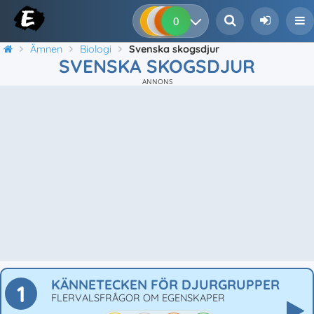
0
0
0
0
Ämnen
Biologi
Svenska skogsdjur
SVENSKA SKOGSDJUR
ANNONS
KÄNNETECKEN FÖR DJURGRUPPER
1
FLERVALSFRÅGOR OM EGENSKAPER