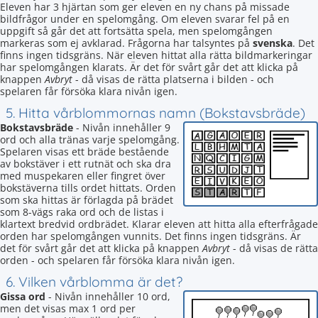
Eleven har 3 hjärtan som ger eleven en ny chans på missade
bildfrågor under en spelomgång. Om eleven svarar fel på en
uppgift så går det att fortsätta spela, men spelomgången
markeras som ej avklarad. Frågorna har talsyntes på
svenska
. Det
finns ingen tidsgräns. När eleven hittat alla rätta bildmarkeringar
har spelomgången klarats. Är det för svårt går det att klicka på
knappen
Avbryt
- då visas de rätta platserna i bilden - och
spelaren får försöka klara nivån igen.
5. Hitta vårblommornas namn (Bokstavsbräde)
Bokstavsbräde
- Nivån innehåller 9
ord och alla tränas varje spelomgång.
Spelaren visas ett bräde bestående
av bokstäver i ett rutnät och ska dra
med muspekaren eller fingret över
bokstäverna tills ordet hittats. Orden
som ska hittas är förlagda på brädet
som 8-vägs raka ord och de listas i
klartext bredvid ordbrädet. Klarar eleven att hitta alla efterfrågade
orden har spelomgången vunnits. Det finns ingen tidsgräns. Är
det för svårt går det att klicka på knappen
Avbryt
- då visas de rätta
orden - och spelaren får försöka klara nivån igen.
6. Vilken vårblomma är det?
Gissa ord
- Nivån innehåller 10 ord,
men det visas max 1 ord per