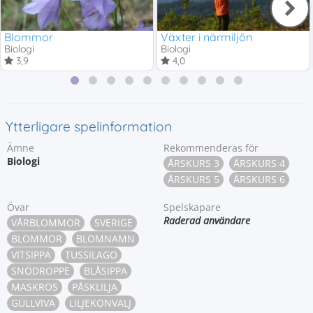
Blommor
Växter i närmiljön
Biologi
Biologi
3,9
4,0
Ytterligare spelinformation
Ämne
Rekommenderas för
Biologi
ÅRSKURS 3
ÅRSKURS 4
ÅRSKURS 5
ÅRSKURS 6
Övar
Spelskapare
Raderad användare
VÅRBLOMMOR
SVERIGE
BLOMMOR
BLOMNAMN
VITSIPPA
TUSSILAGO
SNÖDROPPE
BLÅSIPPA
MASKROS
PÅSKLILJA
GULLVIVA
LILJEKONVALJ