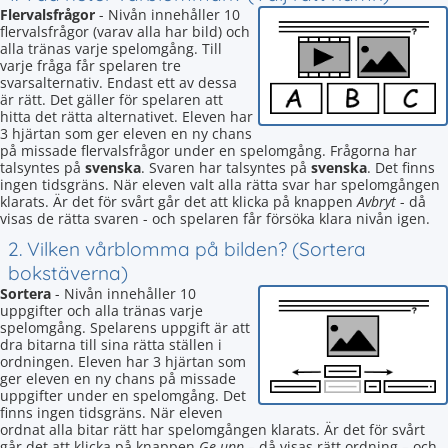
Flervalsfrågor
- Nivån innehåller 10
flervalsfrågor (varav alla har bild) och
alla tränas varje spelomgång. Till
varje fråga får spelaren tre
svarsalternativ. Endast ett av dessa
är rätt. Det gäller för spelaren att
hitta det rätta alternativet. Eleven har
3 hjärtan som ger eleven en ny chans
på missade flervalsfrågor under en spelomgång. Frågorna har
talsyntes på
svenska
. Svaren har talsyntes på
svenska
. Det finns
ingen tidsgräns. När eleven valt alla rätta svar har spelomgången
klarats. Är det för svårt går det att klicka på knappen
Avbryt
- då
visas de rätta svaren - och spelaren får försöka klara nivån igen.
2. Vilken vårblomma på bilden? (Sortera
bokstäverna)
Sortera
- Nivån innehåller 10
uppgifter och alla tränas varje
spelomgång. Spelarens uppgift är att
dra bitarna till sina rätta ställen i
ordningen. Eleven har 3 hjärtan som
ger eleven en ny chans på missade
uppgifter under en spelomgång. Det
finns ingen tidsgräns. När eleven
ordnat alla bitar rätt har spelomgången klarats. Är det för svårt
går det att klicka på knappen
Ge upp
– då visas rätt ordning – och