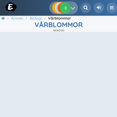
0
0
0
0
Ämnen
Biologi
Vårblommor
VÅRBLOMMOR
ANNONS