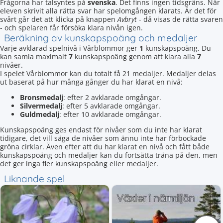
Frågorna har talsyntes på
svenska
. Det finns ingen tidsgräns. När
eleven skrivit alla rätta svar har spelomgången klarats. Är det för
svårt går det att klicka på knappen
Avbryt
- då visas de rätta svaren
- och spelaren får försöka klara nivån igen.
Beräkning av kunskapspoäng och medaljer
Varje avklarad spelnivå i Vårblommor ger
1
kunskapspoäng. Du
kan samla maximalt
7
kunskapspoäng genom att klara alla
7
nivåer.
I spelet Vårblommor kan du totalt få 21 medaljer. Medaljer delas
ut baserat på hur många gånger du har klarat en nivå:
Bronsmedalj
: efter 2 avklarade omgångar.
Silvermedalj
: efter 5 avklarade omgångar.
Guldmedalj
: efter 10 avklarade omgångar.
Kunskapspoäng ges endast för nivåer som du inte har klarat
tidigare, det vill säga de nivåer som ännu inte har förbockade
gröna cirklar. Även efter att du har klarat en nivå och fått både
kunskapspoäng och medaljer kan du fortsätta träna på den, men
det ger inga fler kunskapspoäng eller medaljer.
Liknande spel