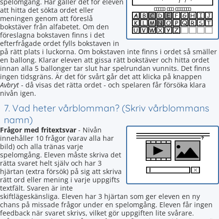
spelomgång. Här gäller det för eleven
att hitta det sökta ordet eller
meningen genom att föreslå
bokstäver från alfabetet. Om den
föreslagna bokstaven finns i det
efterfrågade ordet fylls bokstaven in
på rätt plats i luckorna. Om bokstaven inte finns i ordet så smäller
en ballong. Klarar eleven att gissa rätt bokstäver och hitta ordet
innan alla 5 ballonger tar slut har spelrundan vunnits. Det finns
ingen tidsgräns. Är det för svårt går det att klicka på knappen
Avbryt
- då visas det rätta ordet - och spelaren får försöka klara
nivån igen.
7. Vad heter vårblomman? (Skriv vårblommans
namn)
Frågor med fritextsvar
- Nivån
innehåller 10 frågor (varav alla har
bild) och alla tränas varje
spelomgång. Eleven måste skriva det
rätta svaret helt själv och har 3
hjärtan (extra försök) på sig att skriva
rätt ord eller mening i varje uppgifts
textfält. Svaren är inte
skiftlägeskänsliga. Eleven har 3 hjärtan som ger eleven en ny
chans på missade frågor under en spelomgång. Eleven får ingen
feedback när svaret skrivs, vilket gör uppgiften lite svårare.