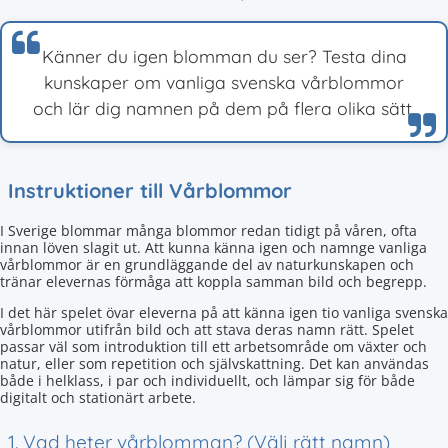
Känner du igen blomman du ser? Testa dina
kunskaper om vanliga svenska vårblommor
och lär dig namnen på dem på flera olika sätt.
Instruktioner till Vårblommor
I Sverige blommar många blommor redan tidigt på våren, ofta
innan löven slagit ut. Att kunna känna igen och namnge vanliga
vårblommor är en grundläggande del av naturkunskapen och
tränar elevernas förmåga att koppla samman bild och begrepp.
I det här spelet övar eleverna på att känna igen tio vanliga svenska
vårblommor utifrån bild och att stava deras namn rätt. Spelet
passar väl som introduktion till ett arbetsområde om växter och
natur, eller som repetition och självskattning. Det kan användas
både i helklass, i par och individuellt, och lämpar sig för både
digitalt och stationärt arbete.
1. Vad heter vårblomman? (Välj rätt namn)