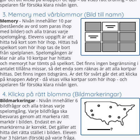
spelaren får försöka klara nivån igen.
3. Memory med vårblommor (Bild till namn)
Memory
- Nivån innehåller 10 par
(bestående av ord som paras ihop
med bilder) och alla tränas varje
spelomgång. Elevens uppgift är att
hitta två kort som hör ihop. Hittas två
spelkort som hör ihop tas de bort
från spelplanen. Spelomgången är
klar när alla 10 kortpar har hittats
och memoryt har tömts på spelkort. Det finns ingen begränsning i
antalet tillåtna missar, så det enda som räknas är att alla kortpar
hittas. Det finns ingen tidsgräns. Är det för svårt går det att klicka
på knappen
Avbryt
- då visas vilka kortpar som hör ihop - och
spelaren får försöka klara nivån igen.
4. Klicka på rätt blomma (Bildmarkeringar)
Bildmarkeringar
- Nivån innehåller 6
bildfrågor och alla tränas varje
spelomgång. Varje bildfråga ska
besvaras genom att markera rätt
markör i bilden. Endast en av
markörerna är korrekt. Det gäller att
hitta det rätta stället i bilden. Eleven
har 3 hjärtan (försök) på varje fråga.