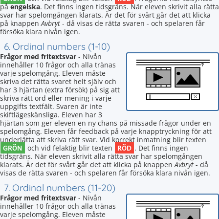
på
engelska
. Det finns ingen tidsgräns. När eleven skrivit alla rätta
svar har spelomgången klarats. Är det för svårt går det att klicka
på knappen
Avbryt
- då visas de rätta svaren - och spelaren får
försöka klara nivån igen.
6. Ordinal numbers (1-10)
Frågor med fritextsvar
- Nivån
innehåller 10 frågor och alla tränas
varje spelomgång. Eleven måste
skriva det rätta svaret helt själv och
har 3 hjärtan (extra försök) på sig att
skriva rätt ord eller mening i varje
uppgifts textfält. Svaren är inte
skiftlägeskänsliga. Eleven har 3
hjärtan som ger eleven en ny chans på missade frågor under en
spelomgång. Eleven får feedback på varje knapptryckning för att
underlätta att skriva rätt svar. Vid korrekt inmatning blir texten
GRÖN
RÖD
och vid felaktig blir texten
. Det finns ingen
tidsgräns. När eleven skrivit alla rätta svar har spelomgången
klarats. Är det för svårt går det att klicka på knappen
Avbryt
- då
visas de rätta svaren - och spelaren får försöka klara nivån igen.
7. Ordinal numbers (11-20)
Frågor med fritextsvar
- Nivån
innehåller 10 frågor och alla tränas
varje spelomgång. Eleven måste