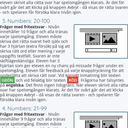
eleven skrivit alla rätta svar har spelomgången klarats. Är det för
svårt går det att klicka på knappen
Avbryt
- då visas de rätta svaren
- och spelaren får försöka klara nivån igen.
3. Numbers: 20-100
Frågor med fritextsvar
- Nivån
innehåller 10 frågor och alla tränas
varje spelomgång. Eleven måste
skriva det rätta svaret helt själv och
har 3 hjärtan (extra försök) på sig att
skriva rätt ord eller mening i varje
uppgifts textfält. Svaren är inte
skiftlägeskänsliga. Eleven har 3
hjärtan som ger eleven en ny chans på missade frågor under en
spelomgång. Eleven får feedback på varje knapptryckning för att
underlätta att skriva rätt svar. Vid korrekt inmatning blir texten
GRÖN
RÖD
och vid felaktig blir texten
. Frågorna har talsyntes
på
engelska
. Det finns ingen tidsgräns. När eleven skrivit alla rätta
svar har spelomgången klarats. Är det för svårt går det att klicka
på knappen
Avbryt
- då visas de rätta svaren - och spelaren får
försöka klara nivån igen.
4. Numbers: 21-99
Frågor med fritextsvar
- Nivån
innehåller 9 frågor och alla tränas
varje spelomgång. Eleven måste