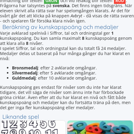
GRÖN
RÖD
inmatning blir texten
och vid felaktig blir texten
.
Frågorna har talsyntes på
svenska
. Det finns ingen tidsgräns. När
eleven skrivit alla rätta svar har spelomgången klarats. Är det för
svårt går det att klicka på knappen
Avbryt
- då visas de rätta svaren
- och spelaren får försöka klara nivån igen.
Beräkning av kunskapspoäng och medaljer
Varje avklarad spelnivå i Siffror, tal och ordningstal ger
1
kunskapspoäng. Du kan samla maximalt
8
kunskapspoäng genom
att klara alla
8
nivåer.
I spelet Siffror, tal och ordningstal kan du totalt få 24 medaljer.
Medaljer delas ut baserat på hur många gånger du har klarat en
nivå:
Bronsmedalj
: efter 2 avklarade omgångar.
Silvermedalj
: efter 5 avklarade omgångar.
Guldmedalj
: efter 10 avklarade omgångar.
Kunskapspoäng ges endast för nivåer som du inte har klarat
tidigare, det vill säga de nivåer som ännu inte har förbockade
gröna cirklar. Även efter att du har klarat en nivå och fått både
kunskapspoäng och medaljer kan du fortsätta träna på den, men
det ger inga fler kunskapspoäng eller medaljer.
Liknande spel