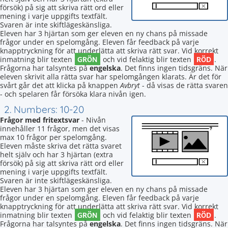
försök) på sig att skriva rätt ord eller
mening i varje uppgifts textfält.
Svaren är inte skiftlägeskänsliga.
Eleven har 3 hjärtan som ger eleven en ny chans på missade
frågor under en spelomgång. Eleven får feedback på varje
knapptryckning för att underlätta att skriva rätt svar. Vid korrekt
GRÖN
RÖD
inmatning blir texten
och vid felaktig blir texten
.
Frågorna har talsyntes på
engelska
. Det finns ingen tidsgräns. När
eleven skrivit alla rätta svar har spelomgången klarats. Är det för
svårt går det att klicka på knappen
Avbryt
- då visas de rätta svaren
- och spelaren får försöka klara nivån igen.
2. Numbers: 10-20
Frågor med fritextsvar
- Nivån
innehåller 11 frågor, men det visas
max 10 frågor per spelomgång.
Eleven måste skriva det rätta svaret
helt själv och har 3 hjärtan (extra
försök) på sig att skriva rätt ord eller
mening i varje uppgifts textfält.
Svaren är inte skiftlägeskänsliga.
Eleven har 3 hjärtan som ger eleven en ny chans på missade
frågor under en spelomgång. Eleven får feedback på varje
knapptryckning för att underlätta att skriva rätt svar. Vid korrekt
GRÖN
RÖD
inmatning blir texten
och vid felaktig blir texten
.
Frågorna har talsyntes på
engelska
. Det finns ingen tidsgräns. När