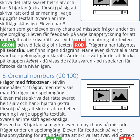
skriva det rätta svaret helt själv och
har 3 hjärtan (extra försök) på sig att
skriva rätt ord eller mening i varje
uppgifts textfält. Svaren är inte
skiftlägeskänsliga. Eleven har 3
hjärtan som ger eleven en ny chans på missade frågor under en
spelomgång. Eleven får feedback på varje knapptryckning för att
underlätta att skriva rätt svar. Vid korrekt inmatning blir texten
GRÖN
RÖD
och vid felaktig blir texten
. Frågorna har talsyntes
på
svenska
. Det finns ingen tidsgräns. När eleven skrivit alla rätta
svar har spelomgången klarats. Är det för svårt går det att klicka
på knappen
Avbryt
- då visas de rätta svaren - och spelaren får
försöka klara nivån igen.
8. Ordinal numbers (20-100)
Frågor med fritextsvar
- Nivån
innehåller 12 frågor, men det visas
max 10 frågor per spelomgång.
Eleven måste skriva det rätta svaret
helt själv och har 3 hjärtan (extra
försök) på sig att skriva rätt ord eller
mening i varje uppgifts textfält.
Svaren är inte skiftlägeskänsliga.
Eleven har 3 hjärtan som ger eleven en ny chans på missade
frågor under en spelomgång. Eleven får feedback på varje
knapptryckning för att underlätta att skriva rätt svar. Vid korrekt