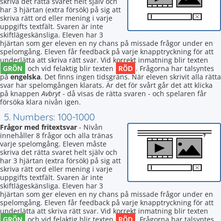
skriva det rätta svaret helt själv och
har 3 hjärtan (extra försök) på sig att
skriva rätt ord eller mening i varje
uppgifts textfält. Svaren är inte
skiftlägeskänsliga. Eleven har 3
hjärtan som ger eleven en ny chans på missade frågor under en
spelomgång. Eleven får feedback på varje knapptryckning för att
underlätta att skriva rätt svar. Vid korrekt inmatning blir texten
GRÖN
RÖD
och vid felaktig blir texten
. Frågorna har talsyntes
på
engelska
. Det finns ingen tidsgräns. När eleven skrivit alla rätta
svar har spelomgången klarats. Är det för svårt går det att klicka
på knappen
Avbryt
- då visas de rätta svaren - och spelaren får
försöka klara nivån igen.
5. Numbers: 100-1000
Frågor med fritextsvar
- Nivån
innehåller 8 frågor och alla tränas
varje spelomgång. Eleven måste
skriva det rätta svaret helt själv och
har 3 hjärtan (extra försök) på sig att
skriva rätt ord eller mening i varje
uppgifts textfält. Svaren är inte
skiftlägeskänsliga. Eleven har 3
hjärtan som ger eleven en ny chans på missade frågor under en
spelomgång. Eleven får feedback på varje knapptryckning för att
underlätta att skriva rätt svar. Vid korrekt inmatning blir texten
GRÖN
RÖD
och vid felaktig blir texten
. Frågorna har talsyntes