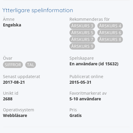
Ytterligare spelinformation
Ämne
Rekommenderas för
Engelska
ÅRSKURS 3
ÅRSKURS 4
ÅRSKURS 5
ÅRSKURS 6
ÅRSKURS 7
ÅRSKURS 8
ÅRSKURS 9
Övar
Spelskapare
En användare (id 15632)
SIFFROR
TAL
Senast uppdaterat
Publicerat online
2017-08-21
2015-05-31
Unikt id
Favoritmarkerat av
2688
5-10 användare
Operativsystem
Pris
Webbläsare
Gratis