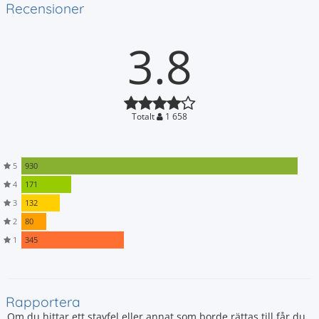
Recensioner
3.8
Totalt
1 658
5
930
4
171
3
132
2
80
1
345
Rapportera
Om du hittar ett stavfel eller annat som borde rättas till får du