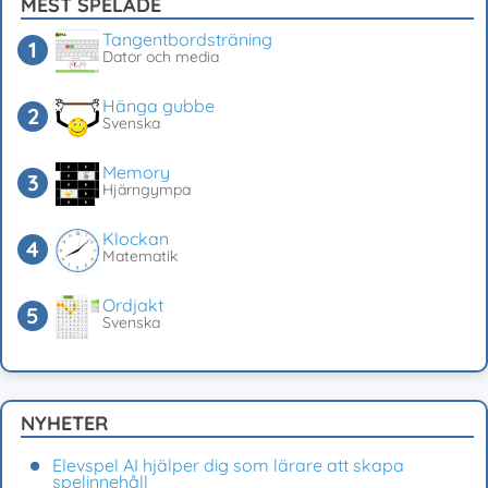
MEST SPELADE
Tangentbordsträning
Dator och media
Hänga gubbe
Svenska
Memory
Hjärngympa
Klockan
Matematik
Ordjakt
Svenska
NYHETER
Elevspel AI hjälper dig som lärare att skapa
spelinnehåll