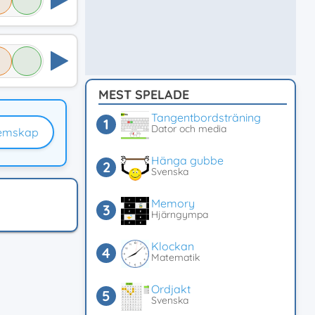
MEST SPELADE
Tangentbordsträning
Dator och media
emskap
Hänga gubbe
Svenska
Memory
Hjärngympa
Klockan
Matematik
Ordjakt
Svenska