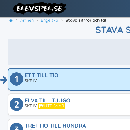
Ämnen
Engelska
Stava siffror och tal
STAVA 
ETT TILL TIO
1
SKRIV
ELVA TILL TJUGO
2
SKRIV
LITE SVÅR
TRETTIO TILL HUNDRA
3