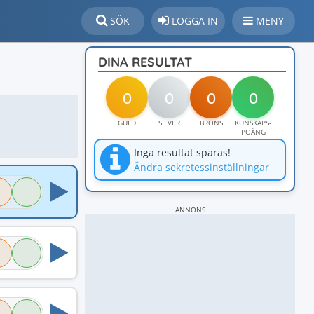
SÖK
LOGGA IN
MENY
DINA RESULTAT
0
0
0
0
GULD
SILVER
BRONS
KUNSKAPS-
POÄNG
Inga resultat sparas!
Ändra sekretessinställningar
ANNONS