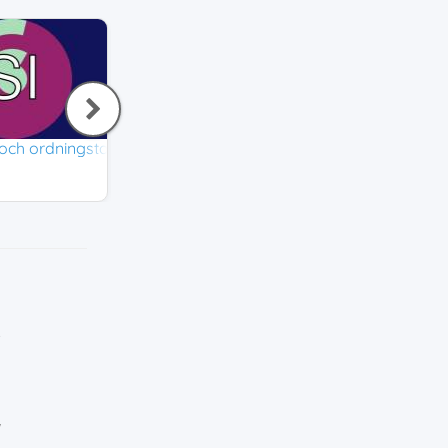
l och ordningstal
Tal och siffror
Engelska tal 1-10
Engelska
Engelska
4,0
4,0
v