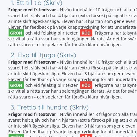
1. Ett till tio (Skriv)
Frågor med fritextsvar
- Nivån innehåller 10 frågor och alla t
svaret helt själv och har 4 hjärtan (extra försök) på sig att skriv
är inte skiftlägeskänsliga. Eleven har 3 hjärtan som ger elev
Eleven får feedback på varje knapptryckning för att underlätta a
GRÖN
RÖD
och vid felaktig blir texten
. Frågorna har talsyn
skrivit alla rätta svar har spelomgången klarats. Är det för svå
rätta svaren - och spelaren får försöka klara nivån igen.
2. Elva till tjugo (Skriv)
Frågor med fritextsvar
- Nivån innehåller 10 frågor och alla t
svaret helt själv och har 4 hjärtan (extra försök) på sig att skriv
är inte skiftlägeskänsliga. Eleven har 3 hjärtan som ger elev
Eleven får feedback på varje knapptryckning för att underlätta a
GRÖN
RÖD
och vid felaktig blir texten
. Frågorna har talsyn
skrivit alla rätta svar har spelomgången klarats. Är det för svå
rätta svaren - och spelaren får försöka klara nivån igen.
3. Trettio till hundra (Skriv)
Frågor med fritextsvar
- Nivån innehåller 8 frågor och alla tr
svaret helt själv och har 4 hjärtan (extra försök) på sig att skriv
är inte skiftlägeskänsliga. Eleven har 3 hjärtan som ger elev
Eleven får feedback på varje knapptryckning för att underlätta a