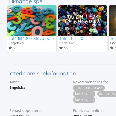
Liknande spel
Tal 1 till 100 - Stava på engelska
Talen 1 till 20
Tal
Engelska
Engelska
Eng
3,6
3,9
3
Ytterligare spelinformation
Ämne
Rekommenderas för
Engelska
FÖRSKOLEKLASS
ÅRSKURS 1
ÅRSKURS 
ÅRSKURS 3
Senast uppdaterat
Publicerat online
2019-09-03
2014-09-18