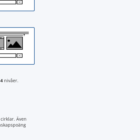
a
4
nivåer.
cirklar. Även
kunskapspoäng