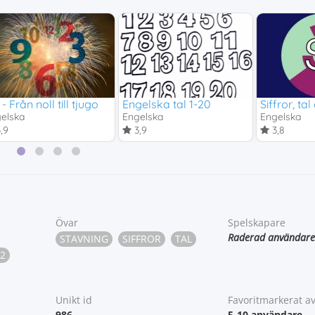
 - Från noll till tjugo
Engelska tal 1-20
Siffror, ta
elska
Engelska
Engelska
,9
3,9
3,8
Övar
Spelskapare
Raderad användare
STAVNING
SIFFROR
TAL
2
Unikt id
Favoritmarkerat a
986
5-10 användare