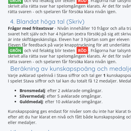
GRÖN
RÖD
och vid felaktig blir texten
. Frågorna har talsyn
skrivit alla rätta svar har spelomgången klarats. Är det för svå
rätta svaren - och spelaren får försöka klara nivån igen.
4. Blandat höga tal (Skriv)
Frågor med fritextsvar
- Nivån innehåller 10 frågor och alla t
svaret helt själv och har 4 hjärtan (extra försök) på sig att skriv
är inte skiftlägeskänsliga. Eleven har 3 hjärtan som ger elev
Eleven får feedback på varje knapptryckning för att underlätta a
GRÖN
RÖD
och vid felaktig blir texten
. Frågorna har talsyn
skrivit alla rätta svar har spelomgången klarats. Är det för svå
rätta svaren - och spelaren får försöka klara nivån igen.
Beräkning av kunskapspoäng och medalj
Varje avklarad spelnivå i Stava siffror och tal ger
1
kunskapspoä
I spelet Stava siffror och tal kan du totalt få 12 medaljer. Me
Bronsmedalj
: efter 2 avklarade omgångar.
Silvermedalj
: efter 5 avklarade omgångar.
Guldmedalj
: efter 10 avklarade omgångar.
Kunskapspoäng ges endast för nivåer som du inte har klarat tid
efter att du har klarat en nivå och fått både kunskapspoäng o
eller medaljer.