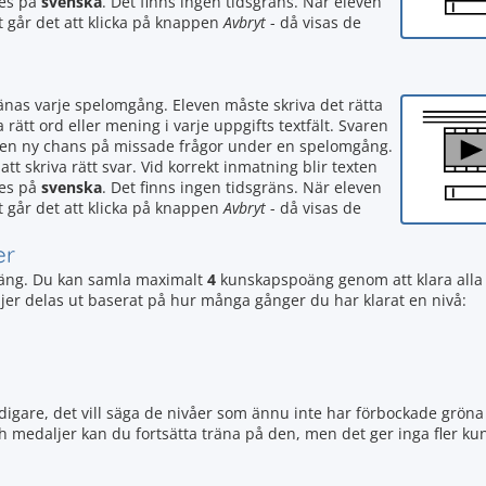
tes på
svenska
. Det finns ingen tidsgräns. När eleven
rt går det att klicka på knappen
Avbryt
- då visas de
ränas varje spelomgång. Eleven måste skriva det rätta
a rätt ord eller mening i varje uppgifts textfält. Svaren
en en ny chans på missade frågor under en spelomgång.
tt skriva rätt svar. Vid korrekt inmatning blir texten
tes på
svenska
. Det finns ingen tidsgräns. När eleven
rt går det att klicka på knappen
Avbryt
- då visas de
er
ng. Du kan samla maximalt
4
kunskapspoäng genom att klara all
daljer delas ut baserat på hur många gånger du har klarat en nivå:
igare, det vill säga de nivåer som ännu inte har förbockade gröna 
ch medaljer kan du fortsätta träna på den, men det ger inga fler 