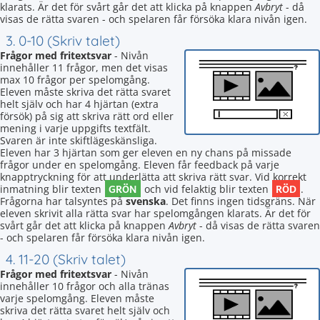
klarats. Är det för svårt går det att klicka på knappen
Avbryt
- då
visas de rätta svaren - och spelaren får försöka klara nivån igen.
3. 0-10 (Skriv talet)
Frågor med fritextsvar
- Nivån
innehåller 11 frågor, men det visas
max 10 frågor per spelomgång.
Eleven måste skriva det rätta svaret
helt själv och har 4 hjärtan (extra
försök) på sig att skriva rätt ord eller
mening i varje uppgifts textfält.
Svaren är inte skiftlägeskänsliga.
Eleven har 3 hjärtan som ger eleven en ny chans på missade
frågor under en spelomgång. Eleven får feedback på varje
knapptryckning för att underlätta att skriva rätt svar. Vid korrekt
GRÖN
RÖD
inmatning blir texten
och vid felaktig blir texten
.
Frågorna har talsyntes på
svenska
. Det finns ingen tidsgräns. När
eleven skrivit alla rätta svar har spelomgången klarats. Är det för
svårt går det att klicka på knappen
Avbryt
- då visas de rätta svaren
- och spelaren får försöka klara nivån igen.
4. 11-20 (Skriv talet)
Frågor med fritextsvar
- Nivån
innehåller 10 frågor och alla tränas
varje spelomgång. Eleven måste
skriva det rätta svaret helt själv och