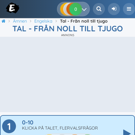
0
0
0
0
Ämnen
Engelska
Tal - Från noll till tjugo
TAL - FRÅN NOLL TILL TJUGO
ANNONS
0-10
1
KLICKA PÅ TALET, FLERVALSFRÅGOR