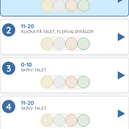
11-20
2
KLICKA PÅ TALET, FLERVALSFRÅGOR
0-10
3
SKRIV TALET
11-20
4
SKRIV TALET