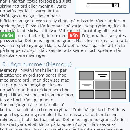
har 4 hjärtan (extra försök) på sig att
skriva rätt ord eller mening i varje
uppgifts textfält. Svaren är inte
skiftlägeskänsliga. Eleven har 3
hjärtan som ger eleven en ny chans på missade frågor under en
spelomgång. Eleven får feedback på varje knapptryckning för att
underlätta att skriva rätt svar. Vid korrekt inmatning blir texten
GRÖN
RÖD
och vid felaktig blir texten
. Frågorna har talsyntes
på
svenska
. Det finns ingen tidsgräns. När eleven skrivit alla rätta
svar har spelomgången klarats. Är det för svårt går det att klicka
på knappen
Avbryt
- då visas de rätta svaren - och spelaren får
försöka klara nivån igen.
5. Låga nummer (Memory)
Memory
- Nivån innehåller 11 par
(bestående av ord som paras ihop
med andra ord), men det visas max
10 par per spelomgång. Elevens
uppgift är att hitta två kort som hör
ihop. Hittas två spelkort som hör ihop
tas de bort från spelplanen.
Spelomgången är klar när alla 10
kortpar har hittats och memoryt har tömts på spelkort. Det finns
ingen begränsning i antalet tillåtna missar, så det enda som
räknas är att alla kortpar hittas. Det finns ingen tidsgräns. Är det
för svårt går det att klicka på knappen
Avbryt
- då visas vilka
kortpar som hör ihop - och spelaren får försöka klara nivån igen.