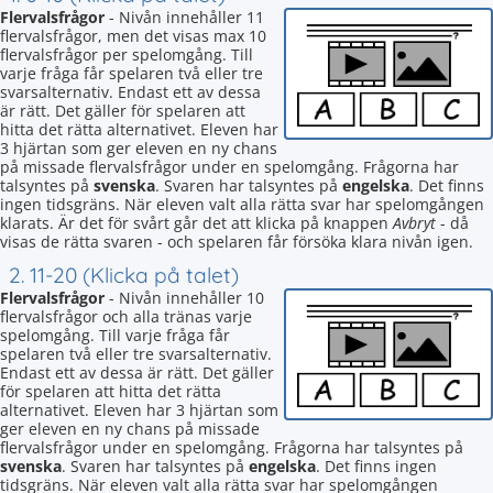
Flervalsfrågor
- Nivån innehåller 11
flervalsfrågor, men det visas max 10
flervalsfrågor per spelomgång. Till
varje fråga får spelaren två eller tre
svarsalternativ. Endast ett av dessa
är rätt. Det gäller för spelaren att
hitta det rätta alternativet. Eleven har
3 hjärtan som ger eleven en ny chans
på missade flervalsfrågor under en spelomgång. Frågorna har
talsyntes på
svenska
. Svaren har talsyntes på
engelska
. Det finns
ingen tidsgräns. När eleven valt alla rätta svar har spelomgången
klarats. Är det för svårt går det att klicka på knappen
Avbryt
- då
visas de rätta svaren - och spelaren får försöka klara nivån igen.
2. 11-20 (Klicka på talet)
Flervalsfrågor
- Nivån innehåller 10
flervalsfrågor och alla tränas varje
spelomgång. Till varje fråga får
spelaren två eller tre svarsalternativ.
Endast ett av dessa är rätt. Det gäller
för spelaren att hitta det rätta
alternativet. Eleven har 3 hjärtan som
ger eleven en ny chans på missade
flervalsfrågor under en spelomgång. Frågorna har talsyntes på
svenska
. Svaren har talsyntes på
engelska
. Det finns ingen
tidsgräns. När eleven valt alla rätta svar har spelomgången