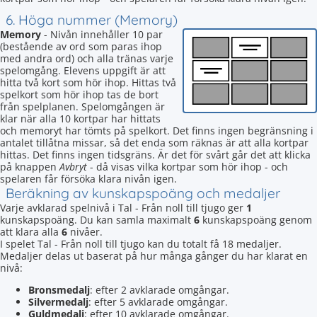
6. Höga nummer (Memory)
Memory
- Nivån innehåller 10 par
(bestående av ord som paras ihop
med andra ord) och alla tränas varje
spelomgång. Elevens uppgift är att
hitta två kort som hör ihop. Hittas två
spelkort som hör ihop tas de bort
från spelplanen. Spelomgången är
klar när alla 10 kortpar har hittats
och memoryt har tömts på spelkort. Det finns ingen begränsning i
antalet tillåtna missar, så det enda som räknas är att alla kortpar
hittas. Det finns ingen tidsgräns. Är det för svårt går det att klicka
på knappen
Avbryt
- då visas vilka kortpar som hör ihop - och
spelaren får försöka klara nivån igen.
Beräkning av kunskapspoäng och medaljer
Varje avklarad spelnivå i Tal - Från noll till tjugo ger
1
kunskapspoäng. Du kan samla maximalt
6
kunskapspoäng genom
att klara alla
6
nivåer.
I spelet Tal - Från noll till tjugo kan du totalt få 18 medaljer.
Medaljer delas ut baserat på hur många gånger du har klarat en
nivå:
Bronsmedalj
: efter 2 avklarade omgångar.
Silvermedalj
: efter 5 avklarade omgångar.
Guldmedalj
: efter 10 avklarade omgångar.