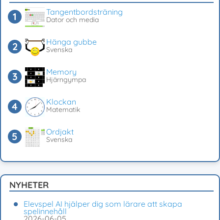
Tangentbordsträning
Dator och media
Hänga gubbe
Svenska
Memory
Hjärngympa
Klockan
Matematik
Ordjakt
Svenska
NYHETER
Elevspel AI hjälper dig som lärare att skapa
spelinnehåll
2026-06-05