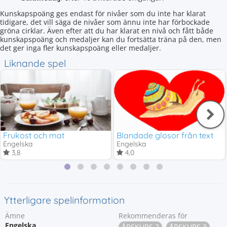
Kunskapspoäng ges endast för nivåer som du inte har klarat
tidigare, det vill säga de nivåer som ännu inte har förbockade
gröna cirklar. Även efter att du har klarat en nivå och fått både
kunskapspoäng och medaljer kan du fortsätta träna på den, men
det ger inga fler kunskapspoäng eller medaljer.
Liknande spel
Frukost och mat
Blandade glosor från text
Engelska
Engelska
3,8
4,0
Ytterligare spelinformation
Ämne
Rekommenderas för
Engelska
ÅRSKURS 2
ÅRSKURS 3