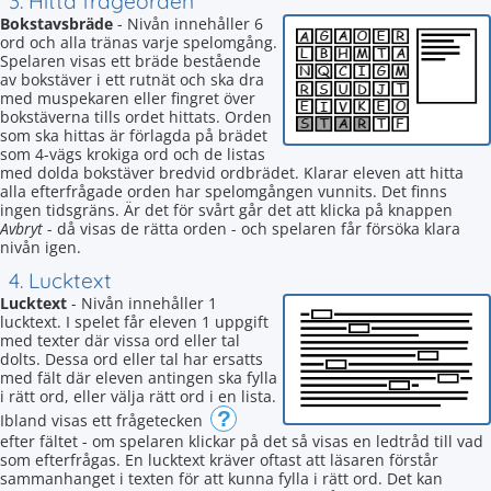
3. Hitta frågeorden
Bokstavsbräde
- Nivån innehåller 6
ord och alla tränas varje spelomgång.
Spelaren visas ett bräde bestående
av bokstäver i ett rutnät och ska dra
med muspekaren eller fingret över
bokstäverna tills ordet hittats. Orden
som ska hittas är förlagda på brädet
som 4-vägs krokiga ord och de listas
med dolda bokstäver bredvid ordbrädet. Klarar eleven att hitta
alla efterfrågade orden har spelomgången vunnits. Det finns
ingen tidsgräns. Är det för svårt går det att klicka på knappen
Avbryt
- då visas de rätta orden - och spelaren får försöka klara
nivån igen.
4. Lucktext
Lucktext
- Nivån innehåller 1
lucktext. I spelet får eleven 1 uppgift
med texter där vissa ord eller tal
dolts. Dessa ord eller tal har ersatts
med fält där eleven antingen ska fylla
i rätt ord, eller välja rätt ord i en lista.
?
Ibland visas ett frågetecken
efter fältet - om spelaren klickar på det så visas en ledtråd till vad
som efterfrågas. En lucktext kräver oftast att läsaren förstår
sammanhanget i texten för att kunna fylla i rätt ord. Det kan