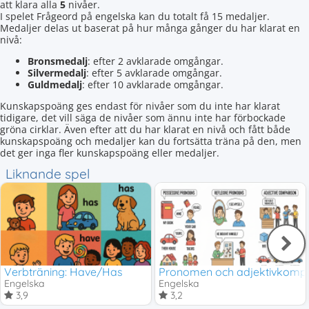
att klara alla
5
nivåer.
I spelet Frågeord på engelska kan du totalt få 15 medaljer.
Medaljer delas ut baserat på hur många gånger du har klarat en
nivå:
Bronsmedalj
: efter 2 avklarade omgångar.
Silvermedalj
: efter 5 avklarade omgångar.
Guldmedalj
: efter 10 avklarade omgångar.
Kunskapspoäng ges endast för nivåer som du inte har klarat
tidigare, det vill säga de nivåer som ännu inte har förbockade
gröna cirklar. Även efter att du har klarat en nivå och fått både
kunskapspoäng och medaljer kan du fortsätta träna på den, men
det ger inga fler kunskapspoäng eller medaljer.
Liknande spel
Verbträning: Have/Has
Pronomen och adjektivkompa
Engelska
Engelska
3,9
3,2