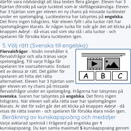
därför vara nödvändigt att läsa texten flera gånger. Eleven har 3
hjärtan (försök) på varje lucktext som är skiftlägeskänsliga. Eleven
har 3 hjärtan som ger eleven en ny chans på missade lucktexter
under en spelomgång. Lucktexterna har talsyntes på
engelska
.
Det finns ingen tidsgräns. När eleven fyllt i alla luckor rätt har
spelomgången klarats. Är någon lucka för svår går det att klicka på
knappen
Avbryt
- då visas vad som ska stå i alla luckor - och
spelaren får försöka klara lucktexten igen.
5. Välj rätt (Svenska till engelska)
Flervalsfrågor
- Nivån innehåller 6
flervalsfrågor och alla tränas varje
spelomgång. Till varje fråga får
spelaren tre svarsalternativ. Endast
ett av dessa är rätt. Det gäller för
spelaren att hitta det rätta
alternativet. Eleven har 3 hjärtan som
ger eleven en ny chans på missade
flervalsfrågor under en spelomgång. Frågorna har talsyntes på
svenska
. Svaren har talsyntes på
engelska
. Det finns ingen
tidsgräns. När eleven valt alla rätta svar har spelomgången
klarats. Är det för svårt går det att klicka på knappen
Avbryt
- då
visas de rätta svaren - och spelaren får försöka klara nivån igen.
Beräkning av kunskapspoäng och medaljer
Varje avklarad spelnivå i Frågeord på engelska ger
1
kunskapspoäng. Du kan samla maximalt
5
kunskapspoäng genom