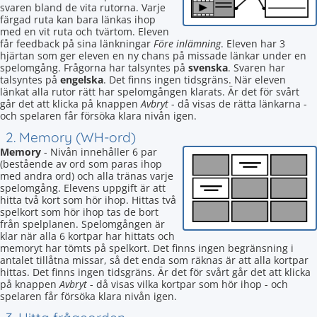
svaren bland de vita rutorna. Varje
färgad ruta kan bara länkas ihop
med en vit ruta och tvärtom. Eleven
får feedback på sina länkningar
Före inlämning
. Eleven har 3
hjärtan som ger eleven en ny chans på missade länkar under en
spelomgång. Frågorna har talsyntes på
svenska
. Svaren har
talsyntes på
engelska
. Det finns ingen tidsgräns. När eleven
länkat alla rutor rätt har spelomgången klarats. Är det för svårt
går det att klicka på knappen
Avbryt
- då visas de rätta länkarna -
och spelaren får försöka klara nivån igen.
2. Memory (WH-ord)
Memory
- Nivån innehåller 6 par
(bestående av ord som paras ihop
med andra ord) och alla tränas varje
spelomgång. Elevens uppgift är att
hitta två kort som hör ihop. Hittas två
spelkort som hör ihop tas de bort
från spelplanen. Spelomgången är
klar när alla 6 kortpar har hittats och
memoryt har tömts på spelkort. Det finns ingen begränsning i
antalet tillåtna missar, så det enda som räknas är att alla kortpar
hittas. Det finns ingen tidsgräns. Är det för svårt går det att klicka
på knappen
Avbryt
- då visas vilka kortpar som hör ihop - och
spelaren får försöka klara nivån igen.