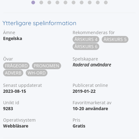
Ytterligare spelinformation
Ämne
Rekommenderas för
Engelska
ÅRSKURS 4
ÅRSKURS 5
ÅRSKURS 6
Övar
Spelskapare
Raderad användare
FRÅGEORD
PRONOMEN
ADVERB
WH-ORD
Senast uppdaterat
Publicerat online
2023-08-15
2019-01-22
Unikt id
Favoritmarkerat av
9283
10-20 användare
Operativsystem
Pris
Webbläsare
Gratis