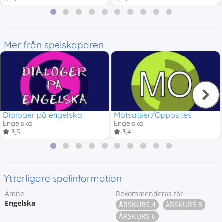
Mer från spelskaparen
Dialoger på engelska
Motsatser/Opposites
Engelska
Engelska
3,5
3,4
Ytterligare spelinformation
Ämne
Rekommenderas för
Engelska
ÅRSKURS 4
ÅRSKURS 5
ÅRSKURS 6