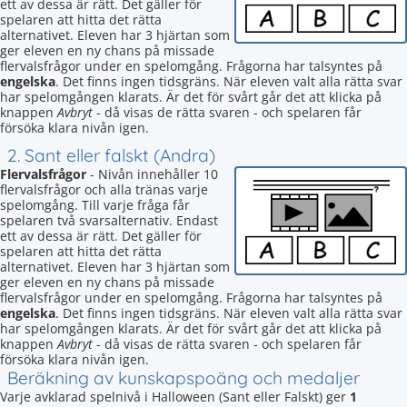
ett av dessa är rätt. Det gäller för
spelaren att hitta det rätta
alternativet. Eleven har 3 hjärtan som
ger eleven en ny chans på missade
flervalsfrågor under en spelomgång. Frågorna har talsyntes på
engelska
. Det finns ingen tidsgräns. När eleven valt alla rätta svar
har spelomgången klarats. Är det för svårt går det att klicka på
knappen
Avbryt
- då visas de rätta svaren - och spelaren får
försöka klara nivån igen.
2. Sant eller falskt (Andra)
Flervalsfrågor
- Nivån innehåller 10
flervalsfrågor och alla tränas varje
spelomgång. Till varje fråga får
spelaren två svarsalternativ. Endast
ett av dessa är rätt. Det gäller för
spelaren att hitta det rätta
alternativet. Eleven har 3 hjärtan som
ger eleven en ny chans på missade
flervalsfrågor under en spelomgång. Frågorna har talsyntes på
engelska
. Det finns ingen tidsgräns. När eleven valt alla rätta svar
har spelomgången klarats. Är det för svårt går det att klicka på
knappen
Avbryt
- då visas de rätta svaren - och spelaren får
försöka klara nivån igen.
Beräkning av kunskapspoäng och medaljer
Varje avklarad spelnivå i Halloween (Sant eller Falskt) ger
1