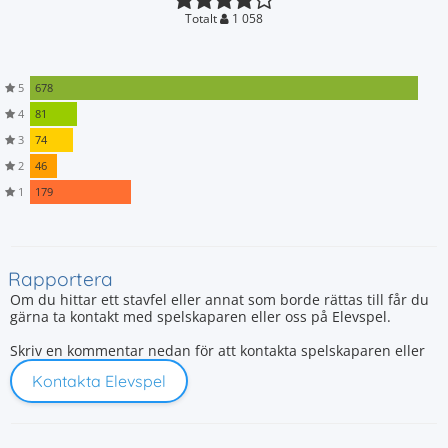
Totalt
1 058
5
678
4
81
3
74
2
46
1
179
Rapportera
Om du hittar ett stavfel eller annat som borde rättas till får du
gärna ta kontakt med spelskaparen eller oss på Elevspel.
Skriv en kommentar nedan för att kontakta spelskaparen eller
Kontakta Elevspel