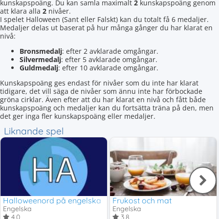
kunskapspoäng. Du kan samla maximalt
2
kunskapspoäng genom
att klara alla
2
nivåer.
I spelet Halloween (Sant eller Falskt) kan du totalt få 6 medaljer.
Medaljer delas ut baserat på hur många gånger du har klarat en
nivå:
Bronsmedalj
: efter 2 avklarade omgångar.
Silvermedalj
: efter 5 avklarade omgångar.
Guldmedalj
: efter 10 avklarade omgångar.
Kunskapspoäng ges endast för nivåer som du inte har klarat
tidigare, det vill säga de nivåer som ännu inte har förbockade
gröna cirklar. Även efter att du har klarat en nivå och fått både
kunskapspoäng och medaljer kan du fortsätta träna på den, men
det ger inga fler kunskapspoäng eller medaljer.
Liknande spel
Halloweenord på engelska
Frukost och mat
Engelska
Engelska
4,0
3,8