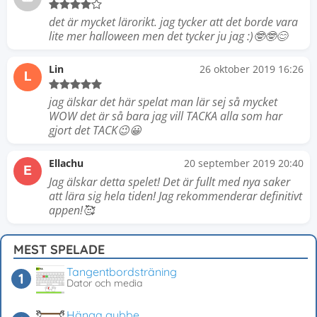
det är mycket lärorikt. jag tycker att det borde vara
lite mer halloween men det tycker ju jag :)🤓🤓😊
Lin
26 oktober 2019 16:26
L
jag älskar det här spelat man lär sej så mycket
WOW det är så bara jag vill TACKA alla som har
gjort det TACK😉😀
Ellachu
20 september 2019 20:40
E
Jag älskar detta spelet! Det är fullt med nya saker
att lära sig hela tiden! Jag rekommenderar definitivt
appen!🥰
MEST SPELADE
Tangentbordsträning
Dator och media
Hänga gubbe