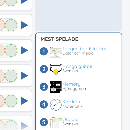
MEST SPELADE
Tangentbordsträning
Dator och media
Hänga gubbe
Svenska
Memory
Hjärngympa
Klockan
Matematik
Ordjakt
Svenska