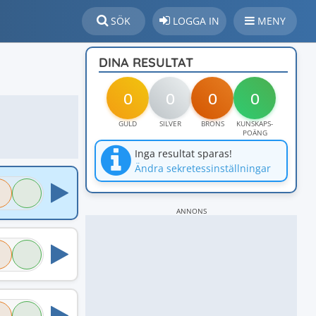
SÖK
LOGGA IN
MENY
DINA RESULTAT
0
0
0
0
GULD
SILVER
BRONS
KUNSKAPS-
POÄNG
Inga resultat sparas!
Ändra sekretessinställningar
ANNONS