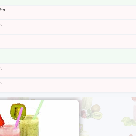
ka)
.
)
.
)
.
)
.