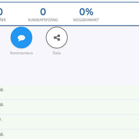
ÅER
KUNSKAPSPOÄNG
NOGGRANNHET
Kommentera
Dela
a)
.
a)
.
)
.
a)
.