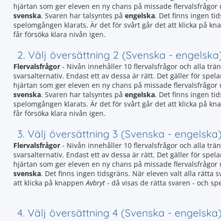
hjärtan som ger eleven en ny chans på missade flervalsfrågor
svenska
. Svaren har talsyntes på
engelska
. Det finns ingen ti
spelomgången klarats. Är det för svårt går det att klicka på k
får försöka klara nivån igen.
2. Välj översättning 2 (Svenska - engelska
Flervalsfrågor
- Nivån innehåller 10 flervalsfrågor och alla trän
svarsalternativ. Endast ett av dessa är rätt. Det gäller för spela
hjärtan som ger eleven en ny chans på missade flervalsfrågor
svenska
. Svaren har talsyntes på
engelska
. Det finns ingen ti
spelomgången klarats. Är det för svårt går det att klicka på k
får försöka klara nivån igen.
3. Välj översättning 3 (Svenska - engelska
Flervalsfrågor
- Nivån innehåller 10 flervalsfrågor och alla trän
svarsalternativ. Endast ett av dessa är rätt. Det gäller för spela
hjärtan som ger eleven en ny chans på missade flervalsfrågor
svenska
. Det finns ingen tidsgräns. När eleven valt alla rätta 
att klicka på knappen
Avbryt
- då visas de rätta svaren - och sp
4. Välj översättning 4 (Svenska - engelska