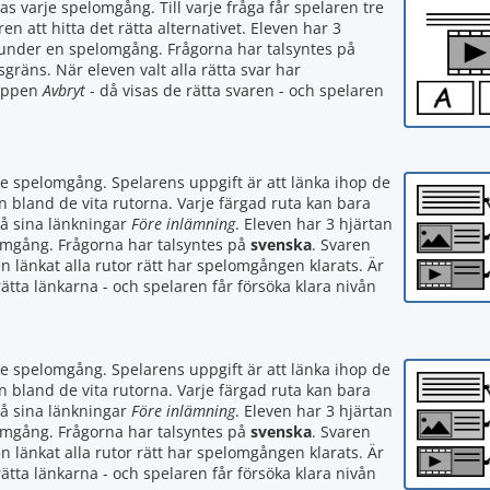
as varje spelomgång. Till varje fråga får spelaren tre
ren att hitta det rätta alternativet. Eleven har 3
 under en spelomgång. Frågorna har talsyntes på
dsgräns. När eleven valt alla rätta svar har
nappen
Avbryt
- då visas de rätta svaren - och spelaren
je spelomgång. Spelarens uppgift är att länka ihop de
 bland de vita rutorna. Varje färgad ruta kan bara
på sina länkningar
Före inlämning
. Eleven har 3 hjärtan
omgång. Frågorna har talsyntes på
svenska
. Svaren
en länkat alla rutor rätt har spelomgången klarats. Är
rätta länkarna - och spelaren får försöka klara nivån
je spelomgång. Spelarens uppgift är att länka ihop de
 bland de vita rutorna. Varje färgad ruta kan bara
på sina länkningar
Före inlämning
. Eleven har 3 hjärtan
omgång. Frågorna har talsyntes på
svenska
. Svaren
en länkat alla rutor rätt har spelomgången klarats. Är
rätta länkarna - och spelaren får försöka klara nivån