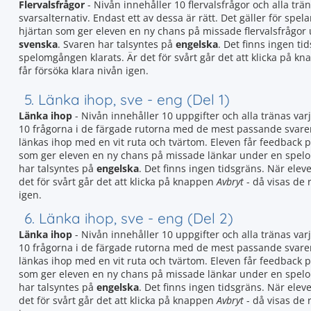
Flervalsfrågor
- Nivån innehåller 10 flervalsfrågor och alla trän
svarsalternativ. Endast ett av dessa är rätt. Det gäller för spela
hjärtan som ger eleven en ny chans på missade flervalsfrågor
svenska
. Svaren har talsyntes på
engelska
. Det finns ingen ti
spelomgången klarats. Är det för svårt går det att klicka på k
får försöka klara nivån igen.
5. Länka ihop, sve - eng (Del 1)
Länka ihop
- Nivån innehåller 10 uppgifter och alla tränas var
10 frågorna i de färgade rutorna med de mest passande svaren
länkas ihop med en vit ruta och tvärtom. Eleven får feedback 
som ger eleven en ny chans på missade länkar under en spel
har talsyntes på
engelska
. Det finns ingen tidsgräns. När elev
det för svårt går det att klicka på knappen
Avbryt
- då visas de 
igen.
6. Länka ihop, sve - eng (Del 2)
Länka ihop
- Nivån innehåller 10 uppgifter och alla tränas var
10 frågorna i de färgade rutorna med de mest passande svaren
länkas ihop med en vit ruta och tvärtom. Eleven får feedback 
som ger eleven en ny chans på missade länkar under en spel
har talsyntes på
engelska
. Det finns ingen tidsgräns. När elev
det för svårt går det att klicka på knappen
Avbryt
- då visas de 