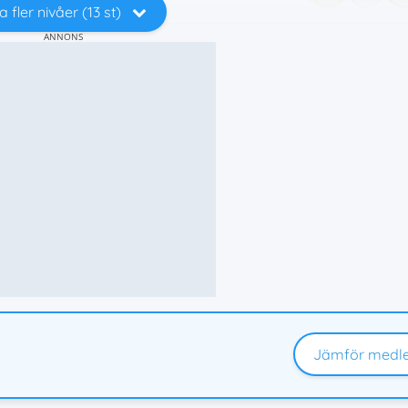
a fler nivåer (13 st)
ANNONS
Jämför medl