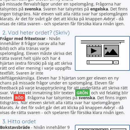
på missade flervalsfrågor under en spelomgång. Frågorna har
talsyntes på
svenska
. Svaren har talsyntes på
engelska
. Det finns
ingen tidsgräns. När eleven valt alla rätta svar har spelomgången
klarats. Är det för svårt går det att klicka på knappen
Avbryt
- då
visas de rätta svaren - och spelaren får försöka klara nivån igen.
2. Vad heter ordet? (Skriv)
Frågor med fritextsvar
- Nivån
innehåller 8 frågor (varav alla har
bild) och alla tränas varje
spelomgång. Eleven måste skriva det
rätta svaret helt själv och har 4
hjärtan (extra försök) på sig att skriva
rätt ord eller mening i varje uppgifts
textfält. Svaren är inte
skiftlägeskänsliga. Eleven har 3 hjärtan som ger eleven en ny
chans på missade frågor under en spelomgång. Eleven får
feedback på varje knapptryckning för att underlätta att skriva rätt
GRÖN
svar. Vid korrekt inmatning blir texten
och vid felaktig blir
RÖD
texten
. Frågorna har talsyntes på
svenska
. Det finns ingen
tidsgräns. När eleven skrivit alla rätta svar har spelomgången
klarats. Är det för svårt går det att klicka på knappen
Avbryt
- då
visas de rätta svaren - och spelaren får försöka klara nivån igen.
3. Hitta ordet
Bokstavsbräde
- Nivån innehåller 9