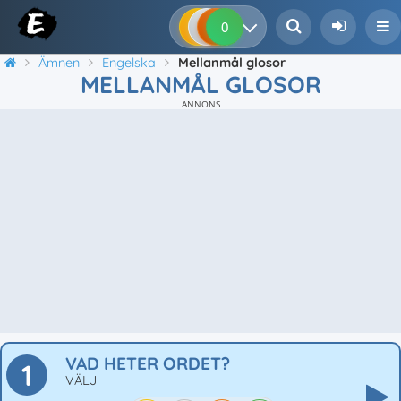
0
0
0
0
Ämnen
Engelska
Mellanmål glosor
MELLANMÅL GLOSOR
ANNONS
VAD HETER ORDET?
1
VÄLJ