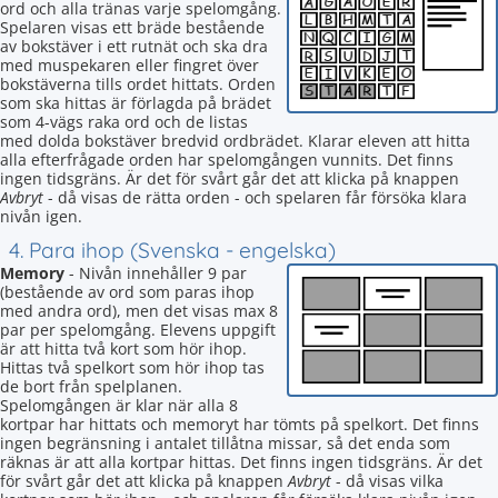
ord och alla tränas varje spelomgång.
Spelaren visas ett bräde bestående
av bokstäver i ett rutnät och ska dra
med muspekaren eller fingret över
bokstäverna tills ordet hittats. Orden
som ska hittas är förlagda på brädet
som 4-vägs raka ord och de listas
med dolda bokstäver bredvid ordbrädet. Klarar eleven att hitta
alla efterfrågade orden har spelomgången vunnits. Det finns
ingen tidsgräns. Är det för svårt går det att klicka på knappen
Avbryt
- då visas de rätta orden - och spelaren får försöka klara
nivån igen.
4. Para ihop (Svenska - engelska)
Memory
- Nivån innehåller 9 par
(bestående av ord som paras ihop
med andra ord), men det visas max 8
par per spelomgång. Elevens uppgift
är att hitta två kort som hör ihop.
Hittas två spelkort som hör ihop tas
de bort från spelplanen.
Spelomgången är klar när alla 8
kortpar har hittats och memoryt har tömts på spelkort. Det finns
ingen begränsning i antalet tillåtna missar, så det enda som
räknas är att alla kortpar hittas. Det finns ingen tidsgräns. Är det
för svårt går det att klicka på knappen
Avbryt
- då visas vilka