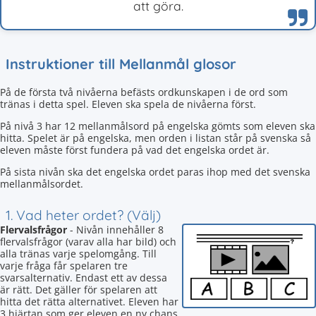
att göra.
Instruktioner till Mellanmål glosor
På de första två nivåerna befästs ordkunskapen i de ord som
tränas i detta spel. Eleven ska spela de nivåerna först.
På nivå 3 har 12 mellanmålsord på engelska gömts som eleven ska
hitta. Spelet är på engelska, men orden i listan står på svenska så
eleven måste först fundera på vad det engelska ordet är.
På sista nivån ska det engelska ordet paras ihop med det svenska
mellanmålsordet.
1. Vad heter ordet? (Välj)
Flervalsfrågor
- Nivån innehåller 8
flervalsfrågor (varav alla har bild) och
alla tränas varje spelomgång. Till
varje fråga får spelaren tre
svarsalternativ. Endast ett av dessa
är rätt. Det gäller för spelaren att
hitta det rätta alternativet. Eleven har
3 hjärtan som ger eleven en ny chans