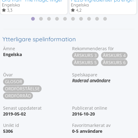
Engelska
Engelska
3,3
4,2
Ytterligare spelinformation
Ämne
Rekommenderas för
Engelska
ÅRSKURS 3
ÅRSKURS 4
ÅRSKURS 5
ÅRSKURS 6
Övar
Spelskapare
Raderad användare
GLOSOR
ORDFÖRSTÅELSE
ORDFÖRRÅD
Senast uppdaterat
Publicerat online
2019-05-02
2016-10-20
Unikt id
Favoritmarkerat av
5306
0-5 användare