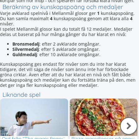
kortpar som hör ihop - och spelaren får försöka klara nivån igen.
Beräkning av kunskapspoäng och medaljer
Varje avklarad spelnivå i Mellanmål glosor ger
1
kunskapspoäng.
Du kan samla maximalt
4
kunskapspoäng genom att klara alla
4
nivåer.
I spelet Mellanmål glosor kan du totalt få 12 medaljer. Medaljer
delas ut baserat på hur många gånger du har klarat en nivå:
Bronsmedalj
: efter 2 avklarade omgångar.
Silvermedalj
: efter 5 avklarade omgångar.
Guldmedalj
: efter 10 avklarade omgångar.
Kunskapspoäng ges endast för nivåer som du inte har klarat
tidigare, det vill säga de nivåer som ännu inte har förbockade
gröna cirklar. Även efter att du har klarat en nivå och fått både
kunskapspoäng och medaljer kan du fortsätta träna på den, men
det ger inga fler kunskapspoäng eller medaljer.
Liknande spel
Ord från "The magic finger"
Pizza-ingredienser på engels