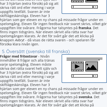
har 3 hjärtan (extra försök) på sig att
skriva rätt ord eller mening i varje
uppgifts textfält. Svaren är inte
skiftlägeskänsliga. Eleven har 3
hjärtan som ger eleven en ny chans på missade frågor under en
spelomgång. Eleven får ingen feedback när svaret skrivs, vilket gör
uppgiften lite svårare. Frågorna har talsyntes på
franska
. Det
finns ingen tidsgräns. När eleven skrivit alla rätta svar har
spelomgången klarats. Är det för svårt går det att klicka på
knappen
Avbryt
- då visas de rätta svaren - och spelaren får
försöka klara nivån igen.
5. Översätt (svenska till franska)
Frågor med fritextsvar
- Nivån
innehåller 8 frågor och alla tränas
varje spelomgång. Eleven måste
skriva det rätta svaret helt själv och
har 3 hjärtan (extra försök) på sig att
skriva rätt ord eller mening i varje
uppgifts textfält. Svaren är inte
skiftlägeskänsliga. Eleven har 3
hjärtan som ger eleven en ny chans på missade frågor under en
spelomgång. Eleven får ingen feedback när svaret skrivs, vilket gör
uppgiften lite svårare. Frågorna har talsyntes på
svenska
. Det
finns ingen tidsgräns. När eleven skrivit alla rätta svar har
spelomgången klarats. Är det för svårt går det att klicka på