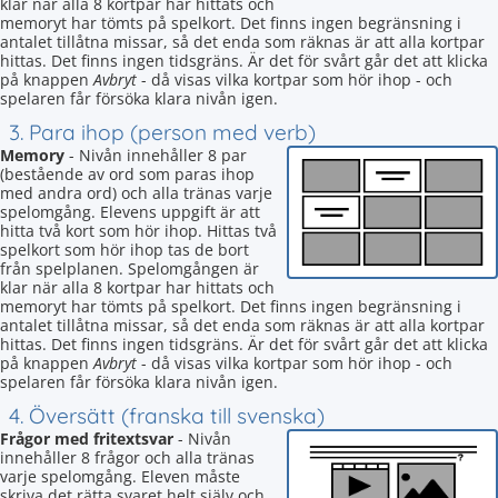
klar när alla 8 kortpar har hittats och
memoryt har tömts på spelkort. Det finns ingen begränsning i
antalet tillåtna missar, så det enda som räknas är att alla kortpar
hittas. Det finns ingen tidsgräns. Är det för svårt går det att klicka
på knappen
Avbryt
- då visas vilka kortpar som hör ihop - och
spelaren får försöka klara nivån igen.
3. Para ihop (person med verb)
Memory
- Nivån innehåller 8 par
(bestående av ord som paras ihop
med andra ord) och alla tränas varje
spelomgång. Elevens uppgift är att
hitta två kort som hör ihop. Hittas två
spelkort som hör ihop tas de bort
från spelplanen. Spelomgången är
klar när alla 8 kortpar har hittats och
memoryt har tömts på spelkort. Det finns ingen begränsning i
antalet tillåtna missar, så det enda som räknas är att alla kortpar
hittas. Det finns ingen tidsgräns. Är det för svårt går det att klicka
på knappen
Avbryt
- då visas vilka kortpar som hör ihop - och
spelaren får försöka klara nivån igen.
4. Översätt (franska till svenska)
Frågor med fritextsvar
- Nivån
innehåller 8 frågor och alla tränas
varje spelomgång. Eleven måste
skriva det rätta svaret helt själv och