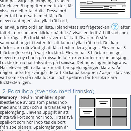
slumpas varje spelomgång. I spelet
får eleven 8 uppgifter med texter där
vissa ord eller tal dolts. Dessa ord
eller tal har ersatts med fält där
eleven antingen ska fylla i rätt ord,
?
eller välja rätt ord i en lista. Ibland visas ett frågetecken
efter
fältet - om spelaren klickar på det så visas en ledtråd till vad som
efterfrågas. En lucktext kräver oftast att läsaren förstår
sammanhanget i texten för att kunna fylla i rätt ord. Det kan
därför vara nödvändigt att läsa texten flera gånger. Eleven har 3
hjärtan (försök) på varje lucktext. Eleven har 3 hjärtan som ger
eleven en ny chans på missade lucktexter under en spelomgång.
Lucktexterna har talsyntes på
franska
. Det finns ingen tidsgräns.
När eleven fyllt i alla luckor rätt har spelomgången klarats. Är
någon lucka för svår går det att klicka på knappen
Avbryt
- då visas
vad som ska stå i alla luckor - och spelaren får försöka klara
lucktexten igen.
2. Para ihop (svenska med franska)
Memory
- Nivån innehåller 8 par
(bestående av ord som paras ihop
med andra ord) och alla tränas varje
spelomgång. Elevens uppgift är att
hitta två kort som hör ihop. Hittas två
spelkort som hör ihop tas de bort
från spelplanen. Spelomgången är