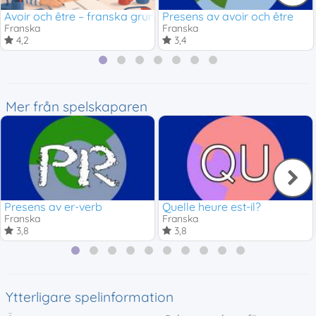
Avoir och être – franska grundverb
Presens av avoir och être
Franska
Franska
4,2
3,4
Mer från spelskaparen
Presens av er-verb
Quelle heure est-il?
Franska
Franska
3,8
3,8
Ytterligare spelinformation