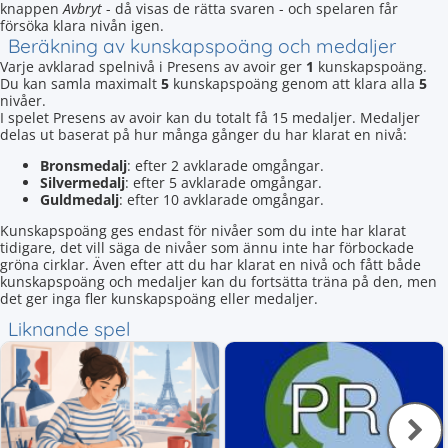
knappen
Avbryt
- då visas de rätta svaren - och spelaren får
försöka klara nivån igen.
Beräkning av kunskapspoäng och medaljer
Varje avklarad spelnivå i Presens av avoir ger
1
kunskapspoäng.
Du kan samla maximalt
5
kunskapspoäng genom att klara alla
5
nivåer.
I spelet Presens av avoir kan du totalt få 15 medaljer. Medaljer
delas ut baserat på hur många gånger du har klarat en nivå:
Bronsmedalj
: efter 2 avklarade omgångar.
Silvermedalj
: efter 5 avklarade omgångar.
Guldmedalj
: efter 10 avklarade omgångar.
Kunskapspoäng ges endast för nivåer som du inte har klarat
tidigare, det vill säga de nivåer som ännu inte har förbockade
gröna cirklar. Även efter att du har klarat en nivå och fått både
kunskapspoäng och medaljer kan du fortsätta träna på den, men
det ger inga fler kunskapspoäng eller medaljer.
Liknande spel