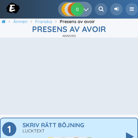
0
0
0
0
Ämnen
Franska
Presens av avoir
PRESENS AV AVOIR
ANNONS
SKRIV RÄTT BÖJNING
1
LUCKTEXT