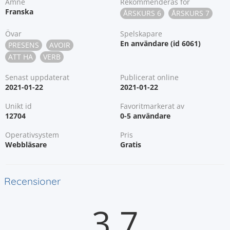
Ämne
Rekommenderas för
Franska
ÅRSKURS 6
ÅRSKURS 7
Övar
Spelskapare
En användare (id 6061)
PRESENS
AVOIR
ATT HA
VERB
Senast uppdaterat
Publicerat online
2021-01-22
2021-01-22
Unikt id
Favoritmarkerat av
12704
0-5 användare
Operativsystem
Pris
Webbläsare
Gratis
Recensioner
3.7